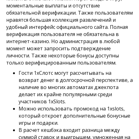
моментальные выплаты и отсутствие
обязательной верификации. Также пользователям
нравятся большая коллекция развлечений и
удобный интерфейс официального сайта. Полная
верификация пользователя не обязательна в
интернет-казино. Но администрация в любой
момент может запросить подтверждение
личности. Также некоторые бонусы доступны
только верифицированным пользователям.
Гости 1хСлотс могут рассчитывать на
возврат денег в долгосрочной перспективе, а
наличие во многих автоматах джекпота
делает их крайне популярными среди
участников 1xSlots.
Можно использовать промокод на 1xslots,
который откроет дополнительные бонусные
игры и подарки.
В расчет кешбэка входит разница между
суммой ставок и выигрышем, умноженная на