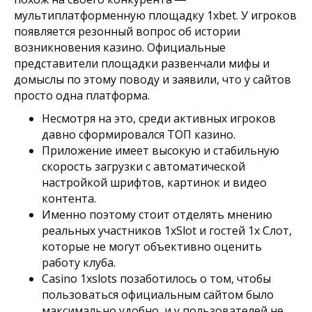
мультиплатформенную площадку 1xbet. У игроков
появляется резонный вопрос об истории
возникновения казино. Официальные
представители площадки развенчали мифы и
домыслы по этому поводу и заявили, что у сайтов
просто одна платформа.
Несмотря на это, среди активных игроков
давно сформировался ТОП казино.
Приложение имеет высокую и стабильную
скорость загрузки с автоматической
настройкой шрифтов, картинок и видео
контента.
Именно поэтому стоит отделять мнению
реальных участников 1xSlot и гостей 1x Слот,
которые не могут объективно оценить
работу клуба.
Сasino 1xslots позаботилось о том, чтобы
пользоваться официальным сайтом было
максимально удобно, и у пользователей не