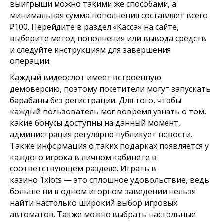
выигрыши можно такими же способами, а
минимальная сумма пополнения составляет всего
₽100. Перейдите в раздел «Касса» на сайте,
выберите метод пополнения или вывода средств
и следуйте инструкциям для завершения
операции.
Каждый видеослот имеет встроенную
демоверсию, поэтому посетители могут запускать
барабаны без регистрации. Для того, чтобы
каждый пользователь мог вовремя узнать о том,
какие бонусы доступны на данный момент,
администрация регулярно публикует новости.
Также информация о таких подарках появляется у
каждого игрока в личном кабинете в
соответствующем разделе. Играть в
казино 1xlots — это сплошное удовольствие, ведь
больше ни в одном игорном заведении нельзя
найти настолько широкий выбор игровых
автоматов. Также можно выбрать настольные