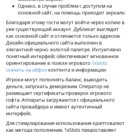
Однако, в случае проблем с доступом на
основной сайт, на помощь приходит зеркало.
Благодаря этому гости могут войти через копию в
уже существующий аккаунт. Дубликат выглядит
как основной сайт и отличается только адресом.
Дизайн официального сайта выполнен в
элегантной черно-золотой палитре. Интуитивно
понятный интерфейс обеспечивает мгновенное
ориентирование в поиске игрового
1xslots
скачать на айфон
контента и информации.
Игроки могут пополнять баланс, выводить
деньги, запускать деморежим. Оператор не
размещает сертификаты проверок игрового
софта. Аппараты загружаются с официального
сайта провайдера и имеют аутентичный
интерфейс.
Для стимулирования использования криптовалют
как метода пополнения, 1xSlots предоставляет