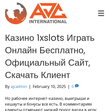
Казино 1xslots Играть
Онлайн Бесплатно,
Официальный Сайт,
Скачать Клиент
By
ajcadmin
|
February 10, 2025
|
0
Но рабочее интернет-казино, выигрыши и
кешауты и бонусы все есть. В комментариях
клиенты отмечают низкий порог входа в игру,