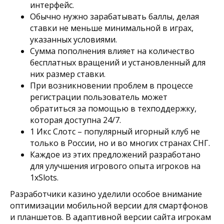
интерфейс.
Обычно нужно зарабатывать баллы, делая
ставки не меньше минимальной в играх,
указанных условиями.
Сумма пополнения влияет на количество
бесплатных вращений и установленный для
них размер ставки.
При возникновении проблем в процессе
регистрации пользователь может
обратиться за помощью в техподдержку,
которая доступна 24/7.
1 Икс Слотс – популярный игорный клуб не
только в России, но и во многих странах СНГ.
Каждое из этих предложений разработано
для улучшения игрового опыта игроков на
1xSlots.
Разработчики казино уделили особое внимание
оптимизации мобильной версии для смартфонов
и планшетов. В адаптивной версии сайта игрокам