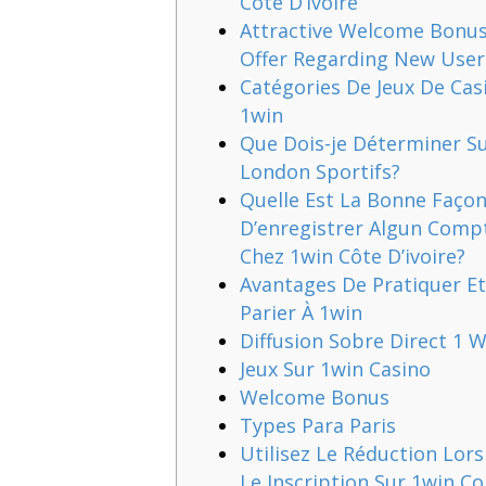
Côte D’ivoire
Attractive Welcome Bonu
Offer Regarding New User
Catégories De Jeux De Cas
1win
Que Dois-je Déterminer Su
London Sportifs?
Quelle Est La Bonne Faço
D’enregistrer Algun Comp
Chez 1win Côte D’ivoire?
Avantages De Pratiquer E
Parier À 1win
Diffusion Sobre Direct 1 W
Jeux Sur 1win Casino
Welcome Bonus
Types Para Paris
Utilisez Le Réduction Lors
Le Inscription Sur 1win C