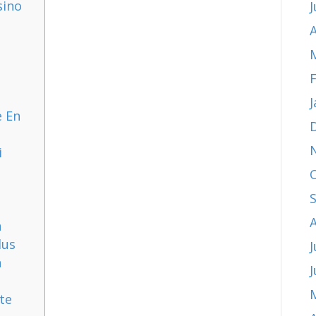
sino
A
e En
i
n
lus
J
n
nte