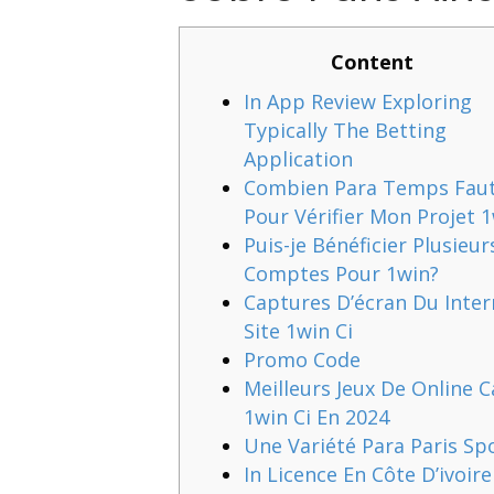
Content
In App Review Exploring
Typically The Betting
Application
Combien Para Temps Faut
Pour Vérifier Mon Projet 
Puis-je Bénéficier Plusieur
Comptes Pour 1win?
Captures D’écran Du Inter
Site 1win Ci
Promo Code
Meilleurs Jeux De Online C
1win Ci En 2024
Une Variété Para Paris Spo
In Licence En Côte D’ivoire