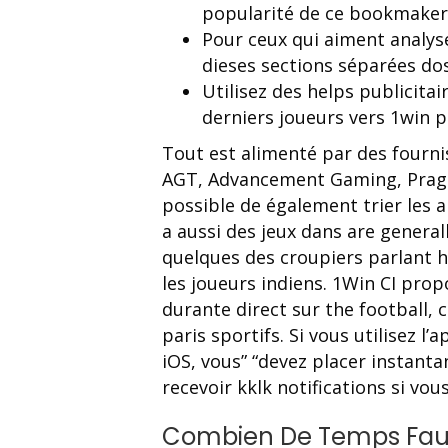
popularité de ce bookmaker 
Pour ceux qui aiment analyser
dieses sections séparées dos
Utilisez des helps publicitai
derniers joueurs vers 1win 
Tout est alimenté par des fourni
AGT, Advancement Gaming, Pragmat
possible de également trier les a
a aussi des jeux dans are general
quelques des croupiers parlant hi
les joueurs indiens. 1Win CI prop
durante direct sur the football, 
paris sportifs. Si vous utilisez l
iOS, vous” “devez placer instant
recevoir kklk notifications si v
Combien De Temps Faut-