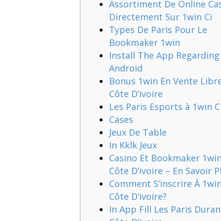
Assortiment De Online Ca
Directement Sur 1win Ci
Types De Paris Pour Le
Bookmaker 1win
Install The App Regarding
Android
Bonus 1win En Vente Libr
Côte D’ivoire
Les Paris Esports à 1win C
Cases
Jeux De Table
In Kklk Jeux
Casino Et Bookmaker 1wi
Côte D’ivoire – En Savoir P
Comment S’inscrire À 1wi
Côte D’ivoire?
In App Fill Les Paris Dura