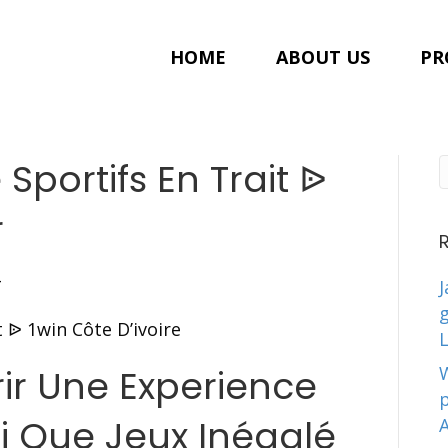
HOME
ABOUT US
PR
Sportifs En Trait ᐉ
r
J
 ᐉ 1win Côte D’ivoire
L
rir Une Experience
p
si Que Jeux Inégalé
A