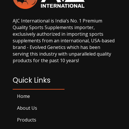
AJC International is India’s No. 1 Premium
Quality Sports Supplements importer,
exclusively authorized in importing sports
supplements from an international, USA-based
brand - Evolved Genetics which has been
serving this industry with unparalleled quality
products for the past 10 years!
Quick Links
Home
About Us
Products