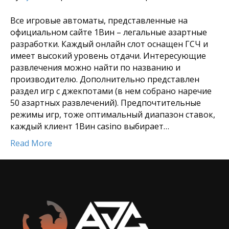
Все игровые автоматы, представленные на
официальном сайте 1Вин – легальные азартные
разработки. Каждый онлайн слот оснащен ГСЧ и
имеет высокий уровень отдачи. Интересующие
развлечения можно найти по названию и
производителю. Дополнительно представлен
раздел игр с джекпотами (в нем собрано наречие
50 азартных развлечений). Предпочтительные
режимы игр, тоже оптимальный диапазон ставок,
каждый клиент 1Вин casino выбирает…
Read More