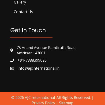
Gallery
Contact Us
Get In Touch
75 Anand Avenue Ramtirath Road,
Amritsar 143001
+91-7888399026
info@ajcinternational.in
© 2026 AJC International. All Rights Reserved. |
Privacy Policy
|
Sitemap