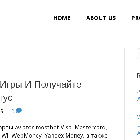
HOME
ABOUT US
PR
 Игры И Получайте
J
нус
L
25
|
0
p
ты aviator mostbet Visa, Mastercard,
A
WI, WebMoney, Yandex Money, а также