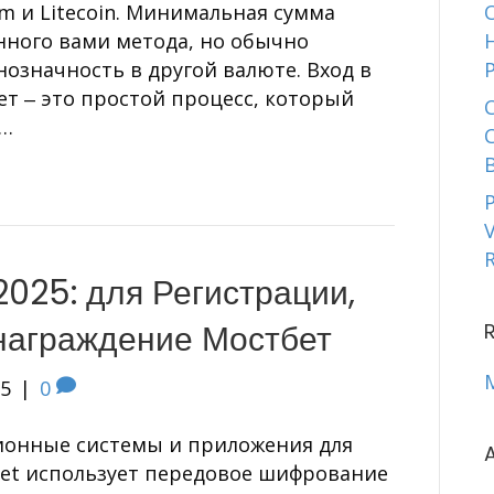
m и Litecoin. Минимальная сумма
O
нного вами метода, но обычно
нозначность в другой валюте. Вход в
P
т ‒ это простой процесс, который
C
п…
C
025: для Регистрации,
награждение Мостбет
25
|
0
ионные системы и приложения для
bet использует передовое шифрование