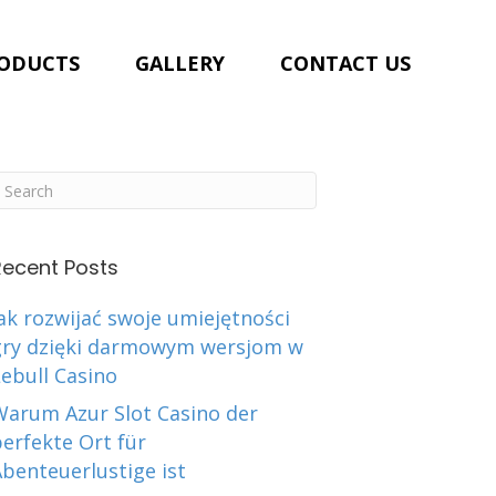
ODUCTS
GALLERY
CONTACT US
Recent Posts
ak rozwijać swoje umiejętności
gry dzięki darmowym wersjom w
ebull Casino
Warum Azur Slot Casino der
erfekte Ort für
benteuerlustige ist