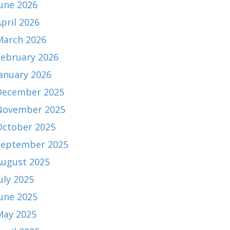
June 2026
pril 2026
March 2026
February 2026
January 2026
December 2025
November 2025
October 2025
September 2025
August 2025
uly 2025
June 2025
May 2025