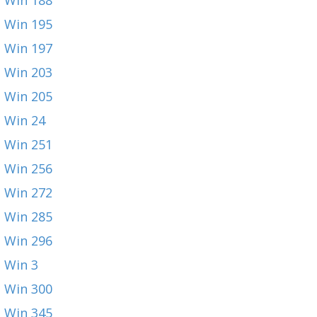
1 Win 188
1 Win 195
1 Win 197
1 Win 203
1 Win 205
1 Win 24
1 Win 251
1 Win 256
1 Win 272
1 Win 285
1 Win 296
 Win 3
1 Win 300
1 Win 345