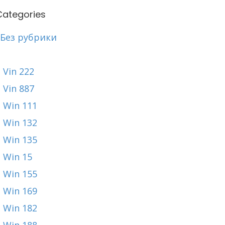
Categories
! Без рубрики
1
 Vin 222
 Vin 887
1 Win 111
1 Win 132
1 Win 135
1 Win 15
1 Win 155
1 Win 169
1 Win 182