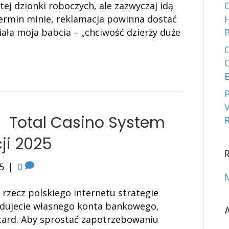
ej dzionki roboczych, ale zazwyczaj idą
O
i termin minie, reklamacja powinna dostać
ała moja babcia – „chciwość dzierży duże
P
C
C
 ️ Total Casino System
ji 2025
5
|
0
rzecz polskiego internetu strategie
adujecie własnego konta bankowego,
card. Aby sprostać zapotrzebowaniu