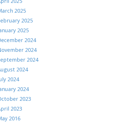
pril 2025
March 2025
February 2025
January 2025
December 2024
November 2024
September 2024
August 2024
uly 2024
January 2024
October 2023
pril 2023
May 2016