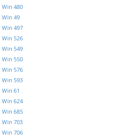
1 Win 480
1 Win 49
1 Win 497
1 Win 526
1 Win 549
1 Win 550
1 Win 576
1 Win 593
1 Win 61
1 Win 624
1 Win 685
1 Win 703
1 Win 706