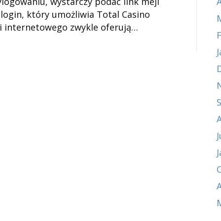
logowaniu, wystarczy podać link mejl
A
 login, który umożliwia Total Casino
mi internetowego zwykle oferują…
J
A