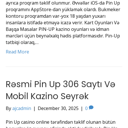
ayrıca proqram təklif olunmur. Əvvəllər iOS-da Pin Up
proqramını AppStore-dan yükləmək olardı. Bukmeker
kontoru proqramdan var-yox 18 yaşdan yuxarı
insanlara istifadə etməyə icazə verir. Kart Oyunları Və
Başqa Masalar PIN-UP kazino oyunları və idman
mərcləri üçün beynəlxalq hədis platformasıdır. Pin-Up
tətbiqi olaraq,…
Read More
Rəsmi Pin Up 306 Saytı Və
Mobil Kazino Seyrək
By
ajcadmin
|
December 30, 2025
|
0
Pin Up casino online tərəfindən təklif olunan bütün