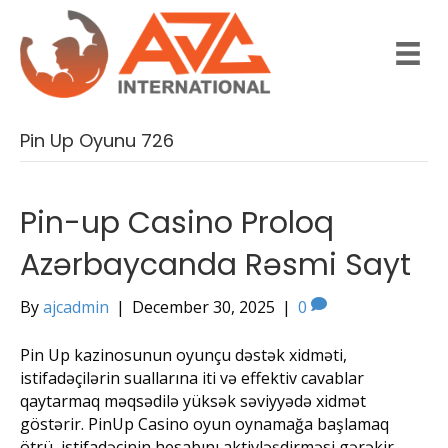
Pin Up Oyunu 726
Pin-up Casino Proloq
Azərbaycanda Rəsmi Sayt
By
ajcadmin
|
December 30, 2025
|
0
Pin Up kazinosunun oyunçu dəstək xidməti,
istifadəçilərin suallarına iti və effektiv cavablar
qaytarmaq məqsədilə yüksək səviyyədə xidmət
göstərir. PinUp Casino oyun oynamağa başlamaq
ötrü, istifadəçinin hesabını aktivləşdirməsi gərəkir.