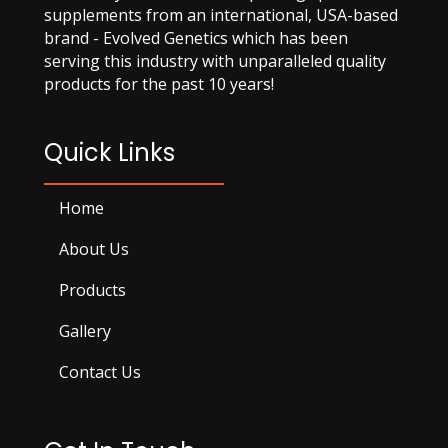
supplements from an international, USA-based
brand - Evolved Genetics which has been
serving this industry with unparalleled quality
products for the past 10 years!
Quick Links
Home
About Us
Products
Gallery
Contact Us