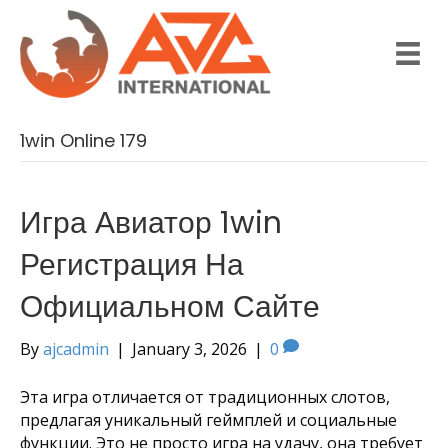
1win Online 179
Игра Авиатор 1win
Регистрация На
Официальном Сайте
By
ajcadmin
|
January 3, 2026
|
0
Эта игра отличается от традиционных слотов,
предлагая уникальный геймплей и социальные
функции. Это не просто игра на удачу, она требует