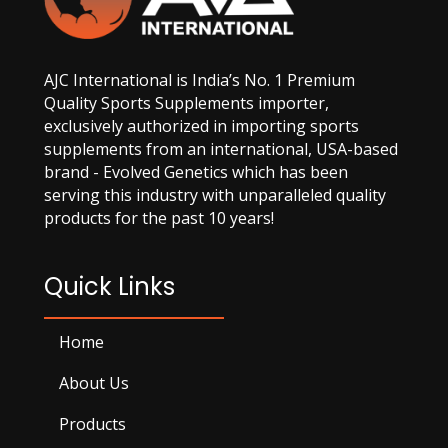
AJC International is India’s No. 1 Premium
Quality Sports Supplements importer,
exclusively authorized in importing sports
supplements from an international, USA-based
brand - Evolved Genetics which has been
serving this industry with unparalleled quality
products for the past 10 years!
Quick Links
Home
About Us
Products