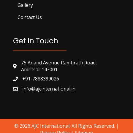
Gallery
Contact Us
Get In Touch
75 Anand Avenue Ramtirath Road,
Amritsar 143001
+91-7888399026
info@ajcinternational.in
© 2026 AJC International. All Rights Reserved. |
Privacy Policy
|
Sitemap