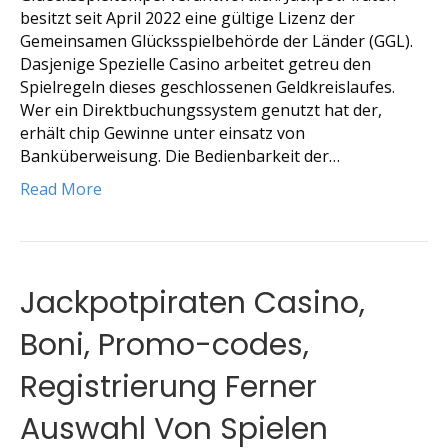
besitzt seit April 2022 eine gültige Lizenz der
Gemeinsamen Glücksspielbehörde der Länder (GGL).
Dasjenige Spezielle Casino arbeitet getreu den
Spielregeln dieses geschlossenen Geldkreislaufes.
Wer ein Direktbuchungssystem genutzt hat der,
erhält chip Gewinne unter einsatz von
Banküberweisung. Die Bedienbarkeit der…
Read More
Jackpotpiraten Casino,
Boni, Promo-codes,
Registrierung Ferner
Auswahl Von Spielen