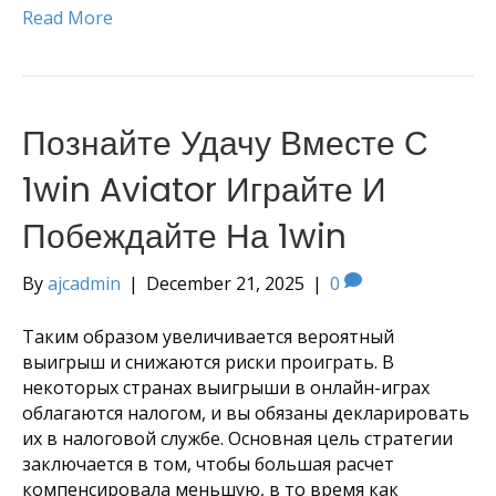
Read More
Познайте Удачу Вместе С
1win Aviator Играйте И
Побеждайте На 1win
By
ajcadmin
|
December 21, 2025
|
0
Таким образом увеличивается вероятный
выигрыш и снижаются риски проиграть. В
некоторых странах выигрыши в онлайн-играх
облагаются налогом, и вы обязаны декларировать
их в налоговой службе. Основная цель стратегии
заключается в том, чтобы большая расчет
компенсировала меньшую, в то время как