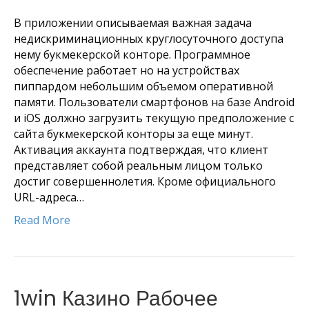
В приложении описываемая важная задача
недискриминационных круглосуточного доступа
нему букмекерской конторе. Программное
обеспечение работает но на устройствах
пиппардом небольшим объемом оперативной
памяти. Пользователи смартфонов на базе Android
и iOS должно загрузить текущую предположение с
сайта букмекерской конторы за еще минут.
Активация аккаунта подтверждая, что клиент
представляет собой реальным лицом только
достиг совершеннолетия. Кроме официального
URL-адреса…
Read More
1win Казино Рабочее