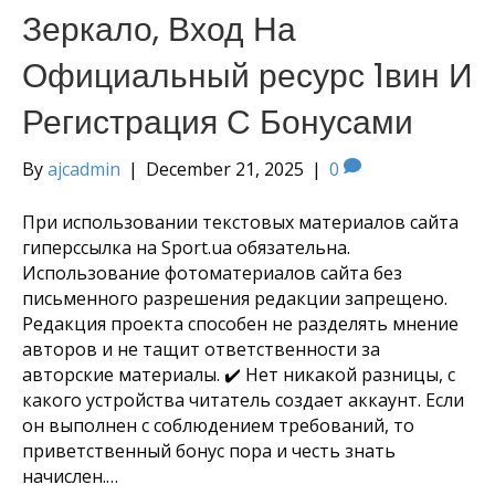
Зеркало, Вход На
Официальный ресурс 1вин И
Регистрация С Бонусами
By
ajcadmin
|
December 21, 2025
|
0
При использовании текстовых материалов сайта
гиперссылка на Sport.ua обязательна.
Использование фотоматериалов сайта без
письменного разрешения редакции запрещено.
Редакция проекта способен не разделять мнение
авторов и не тащит ответственности за
авторские материалы. ✔️ Нет никакой разницы, с
какого устройства читатель создает аккаунт. Если
он выполнен с соблюдением требований, то
приветственный бонус пора и честь знать
начислен.…