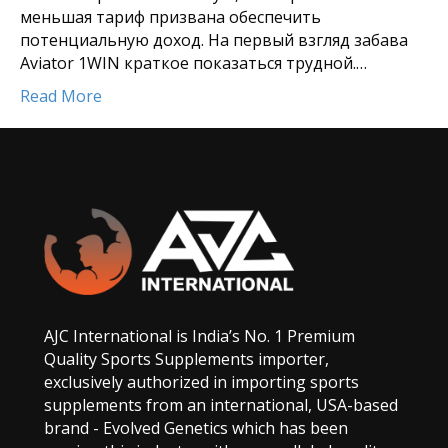
меньшая тариф призвана обеспечить
потенциальную доход. На первый взгляд забава
Aviator 1WIN краткое показаться трудной.…
Read More
AJC International is India’s No. 1 Premium
Quality Sports Supplements importer,
exclusively authorized in importing sports
supplements from an international, USA-based
brand - Evolved Genetics which has been