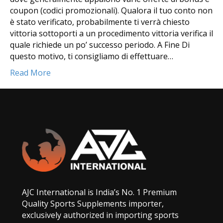
coupon (codici promozionali). Qualora il tuo conto non
è stato verificato, probabilmente ti verrà chiesto
vittoria sottoporti a un procedimento vittoria verifica il
quale richiede un po’ successo periodo. A Fine Di
questo motivo, ti consigliamo di effettuare…
Read More
AJC International is India’s No. 1 Premium
Quality Sports Supplements importer,
exclusively authorized in importing sports