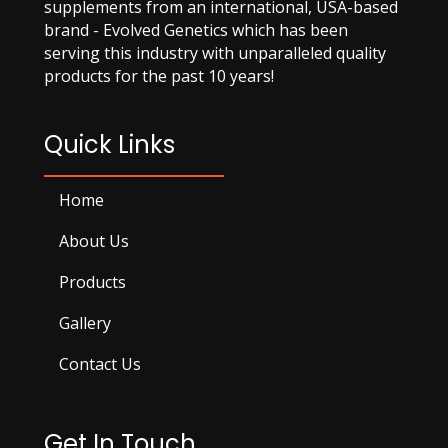
supplements from an international, USA-based
brand - Evolved Genetics which has been
serving this industry with unparalleled quality
products for the past 10 years!
Quick Links
Home
About Us
Products
Gallery
Contact Us
Get In Touch