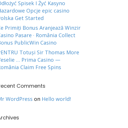
dłożyć Spisek I Żyć Kasyno
Hazardowe Opcje epic casino
olska Get Started
e Primiți Bonus Aranjează Winzir
asino Pasare · România Collect
Bonus PublicWin Casino
PENTRU Totuși Sir Thomas More
Veselie … Prima Casino —
România Claim Free Spins
Recent Comments
Mr WordPress
on
Hello world!
Archives