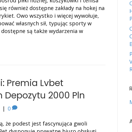
ośród piłki nożnej, koszykówki i tenisa
O
się również dostępne zakłady na hokej na
krykiet. Owo wszystko i więcej wywołuje,
P
ować własnych sił, typując sporty w
C
 dostępne są także wydarzenia w
C
i: Premia Lvbet
m Depozytu 2000 Pln
|
0
, że podest jest fascynująca gwoli
Bet dysponuje prywatne biuro obsługi