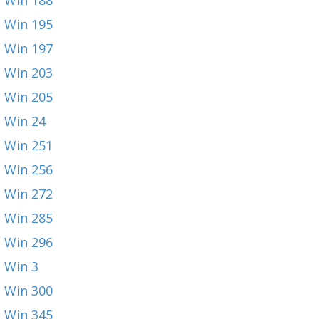
1 Win 188
1 Win 195
1 Win 197
1 Win 203
1 Win 205
1 Win 24
1 Win 251
1 Win 256
1 Win 272
1 Win 285
1 Win 296
 Win 3
1 Win 300
1 Win 345