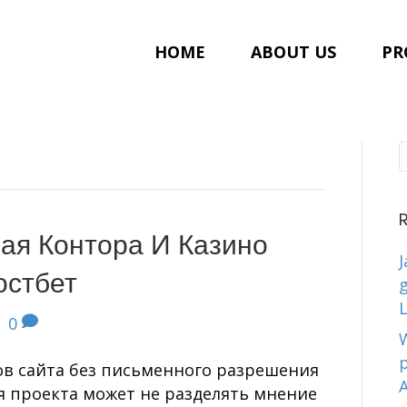
HOME
ABOUT US
PR
ая Контора И Казино
J
остбет
L
|
0
p
в сайта без письменного разрешения
A
я проекта может не разделять мнение