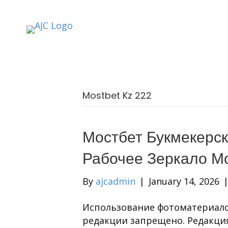
Mostbet Kz 222
Мостбет Букмекерск
Рабочее Зеркало М
By
ajcadmin
|
January 14, 2026
Использование фотоматериало
редакции запрещено. Редакци