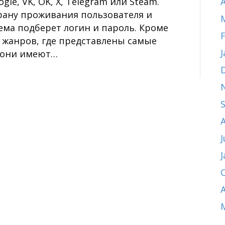
le, VK, OK, X, Telegram или Steam.
A
рану проживания пользователя и
ема подберет логин и пароль. Кроме
х жанров, где представлены самые
 они имеют…
J
A