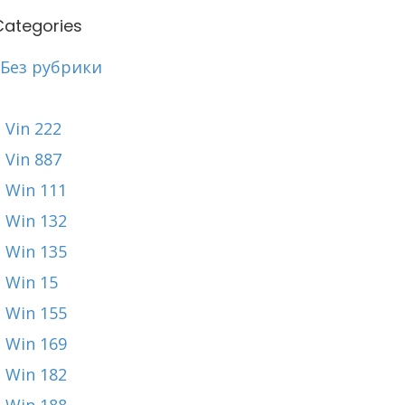
Categories
! Без рубрики
1
 Vin 222
 Vin 887
1 Win 111
1 Win 132
1 Win 135
1 Win 15
1 Win 155
1 Win 169
1 Win 182