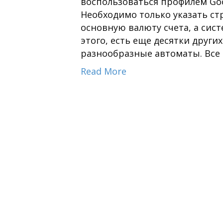
воспользоваться профилем Goog
Необходимо только указать ст
основную валюту счета, а сист
этого, есть еще десятки други
разнообразные автоматы. Все
Read More