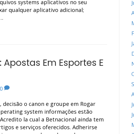
rquivos systems aplicativos no seu
xar qualquer aplicativo adicional;
A
a…
: Apostas Em Esportes E
0
s, decisão o canon e groupe em Rogar
J
 operating system informações estão
 Acredito la cual a Betnacional ainda tem
tigos e serviços oferecidos. Adherirse