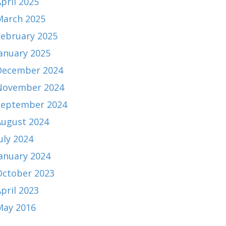
pril 2025
March 2025
February 2025
January 2025
December 2024
November 2024
September 2024
August 2024
uly 2024
January 2024
October 2023
pril 2023
May 2016