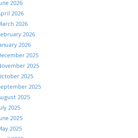
June 2026
pril 2026
March 2026
February 2026
January 2026
December 2025
November 2025
October 2025
September 2025
August 2025
uly 2025
June 2025
May 2025