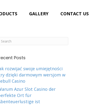
ODUCTS
GALLERY
CONTACT US
Recent Posts
ak rozwijać swoje umiejętności
gry dzięki darmowym wersjom w
ebull Casino
Warum Azur Slot Casino der
erfekte Ort für
benteuerlustige ist