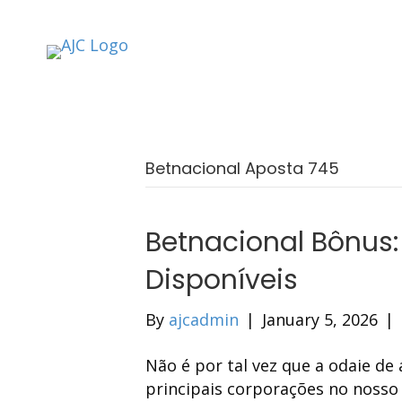
Betnacional Aposta 745
Betnacional Bônus:
Disponíveis
By
ajcadmin
|
January 5, 2026
|
Não é por tal vez que a odaie de
principais corporações no noss