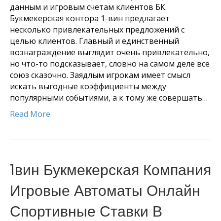
данным и игровым счетам клиентов БК.
Букмекерская контора 1-вин предлагает
несколько привлекательных предложений с
целью клиентов. Главный и единственный
вознаграждение выглядит очень привлекательно,
но что-то подсказывает, словно на самом деле все
союз сказочно. Заядлым игрокам имеет смысл
искать выгодные коэффициенты между
популярными событиями, а к тому же совершать…
Read More
1вин Букмекерская Компания
Игровые Автоматы Онлайн
Спортивные Ставки В