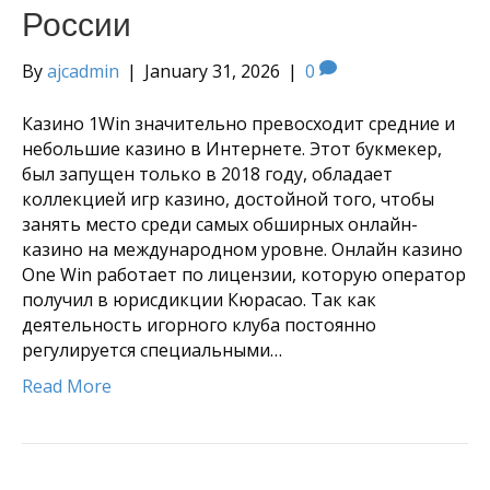
России
By
ajcadmin
|
January 31, 2026
|
0
Казино 1Win значительно превосходит средние и
небольшие казино в Интернете. Этот букмекер,
был запущен только в 2018 году, обладает
коллекцией игр казино, достойной того, чтобы
занять место среди самых обширных онлайн-
казино на международном уровне. Онлайн казино
One Win работает по лицензии, которую оператор
получил в юрисдикции Кюрасао. Так как
деятельность игорного клуба постоянно
регулируется специальными…
Read More