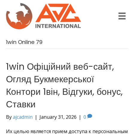
1win Online 79
1win Офіційний веб-сайт,
Огляд Букмекерської
Контори 1він, Відгуки, бонус,
Ставки
By
ajcadmin
|
January 31, 2026
|
0
Их целью является прием доступа к персональным