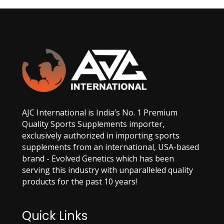
AJC International is India’s No. 1 Premium
Quality Sports Supplements importer,
exclusively authorized in importing sports
supplements from an international, USA-based
brand - Evolved Genetics which has been
serving this industry with unparalleled quality
products for the past 10 years!
Quick Links