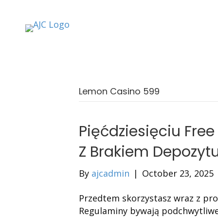
Lemon Casino 599
Pięćdziesięciu Fre
Z Brakiem Depozyt
By
ajcadmin
|
October 23, 2025
Przedtem skorzystasz wraz z pro
Regulaminy bywają podchwytliwe,