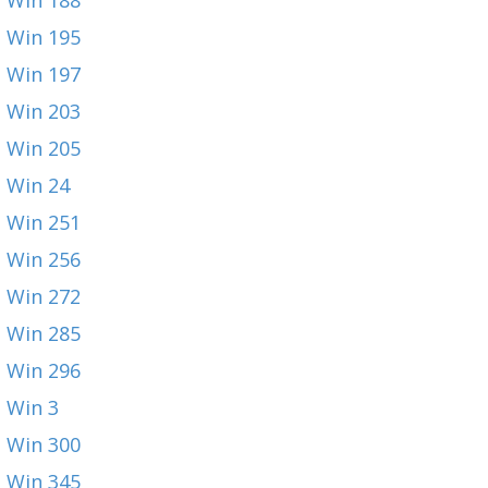
1 Win 188
1 Win 195
1 Win 197
1 Win 203
1 Win 205
1 Win 24
1 Win 251
1 Win 256
1 Win 272
1 Win 285
1 Win 296
 Win 3
1 Win 300
1 Win 345