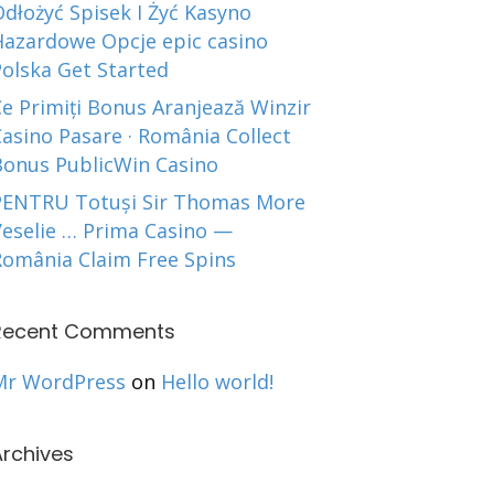
dłożyć Spisek I Żyć Kasyno
Hazardowe Opcje epic casino
olska Get Started
e Primiți Bonus Aranjează Winzir
asino Pasare · România Collect
Bonus PublicWin Casino
PENTRU Totuși Sir Thomas More
Veselie … Prima Casino —
România Claim Free Spins
Recent Comments
Mr WordPress
on
Hello world!
Archives