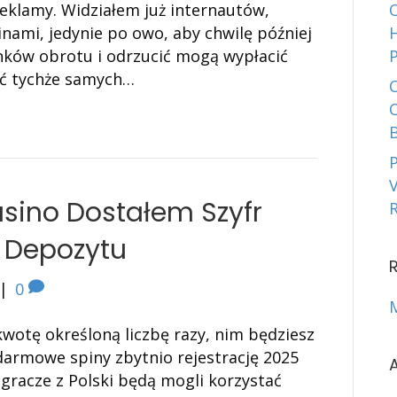
reklamy. Widziałem już internautów,
O
inami, jedynie po owo, aby chwilę później
unków obrotu i odrzucić mogą wypłacić
P
nić tychże samych…
C
C
sino Dostałem Szyfr
 Depozytu
|
0
otę określoną liczbę razy, nim będziesz
 darmowe spiny zbytnio rejestrację 2025
 gracze z Polski będą mogli korzystać