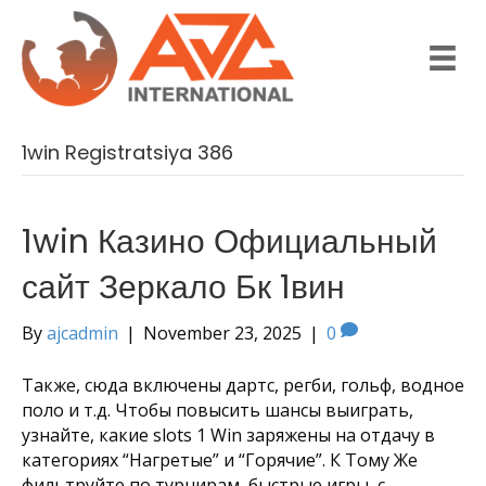
1win Registratsiya 386
1win Казино Официальный
сайт Зеркало Бк 1вин
By
ajcadmin
|
November 23, 2025
|
0
Также, сюда включены дартс, регби, гольф, водное
поло и т.д. Чтобы повысить шансы выиграть,
узнайте, какие slots 1 Win заряжены на отдачу в
категориях “Нагретые” и “Горячие”. К Тому Же
фильтруйте по турнирам, быстрые игры, с