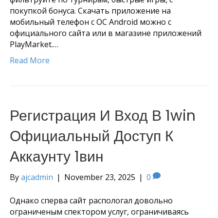
покупкой бонуса. Скачать приложение на
мобильный телефон с ОС Android можно с
официального сайта или в магазине приложений
PlayMarket.…
Read More
Регистрация И Вход В 1win
Официальный Доступ К
Аккаунту 1вин
By
ajcadmin
|
November 23, 2025
|
0
Однако сперва сайт распологал довольно
ограниченым спектором услуг, ограничиваясь