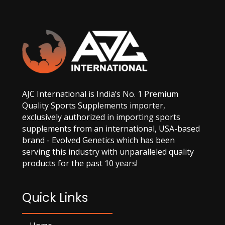
AJC International is India’s No. 1 Premium
Quality Sports Supplements importer,
exclusively authorized in importing sports
supplements from an international, USA-based
brand - Evolved Genetics which has been
serving this industry with unparalleled quality
products for the past 10 years!
Quick Links