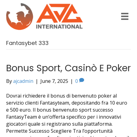
Fantasybet 333
Bonus Sport, Casinò E Poker
By
ajcadmin
|
June 7, 2025
|
0
Dovrai richiedere il bonus di benvenuto poker al
servizio clienti Fantasyteam, depositando fra 10 euro
e 500 euro. Il bonus benvenuto sport successo
FantasyTeam è un’offerta specifico per i innovativi
giocatori quale si registrano sulla piattaforma.
Permette Successo Scegliere Tra l’opportunità