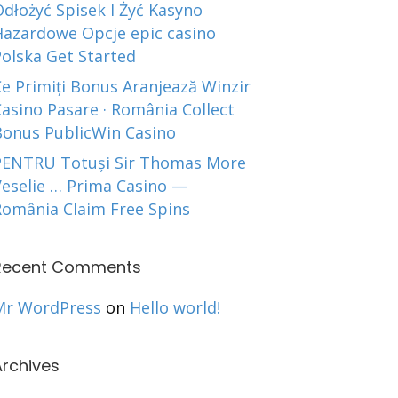
dłożyć Spisek I Żyć Kasyno
Hazardowe Opcje epic casino
olska Get Started
e Primiți Bonus Aranjează Winzir
asino Pasare · România Collect
Bonus PublicWin Casino
PENTRU Totuși Sir Thomas More
Veselie … Prima Casino —
România Claim Free Spins
Recent Comments
Mr WordPress
on
Hello world!
Archives