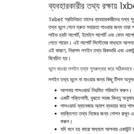
ব্যবহারকারীর তথ্য রক্ষায় 1x
1xbet প্রতিনিয়ত তাদের ব্যবহারকারীদের তথ্য সুর
তথ্য ভুলে গেলে দ্রুত সহায়তা পাওয়ার জন্য তারা
লাইভ চ্যাট সাপোর্ট, ইমেইল সাপোর্ট এবং ফোন সা
পেতে পারেন। এই সাপোর্ট সিস্টেমের মাধ্যমে আপনা
এই কারণে, নিরাপদ লগইন তথ্য রিকভারি এবং একাউন্ট
বিবেচিত হয়।
ভুলে যাওয়া লগইন তথ্য পুনরুদ্ধার করে সঠিকভাবে এ
লগইন তথ্য ভুলে না যাওয়ার জন্য কিছু টিপস অনু
আপনার পাসওয়ার্ড নিয়মিত পরিবর্তন করুন।
একটি শক্তিশালী, বুঝতে সহজ কিন্তু অনুমান
পাসওয়ার্ড ম্যানেজার অ্যাপ ব্যবহার করে পাস
ব্যক্তিগত তথ্য নিজের জন্য গোপন রাখুন এ
করুন।
যদি মনে হয় কারো মাধ্যমে আপনার একাউন্ট হ