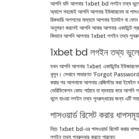
আপনি যদি আপনার 1xbet bd লগইন তথ্য ভুলে 
অ্যাপে সহজেই আপনি আপনার ইউজারনেম বা পাসওয়ার
রিকভারি অপশনের মাধ্যমে আপনার ইমেইল বা ফোন ন
অনুসরণ করলেই আপনি আবার আপনার একাউন্টে প্রব
কিভাবে আপনি আপনার 1xbet লগইন তথ্য পুনরুদ্ধ
1xbet bd লগইন তথ্য ভুলে 
যখন আপনি আপনার 1xbet একাউন্টের ইউজারনেম বা 
খুলুন। সেখানে সাধারণত ‘Forgot Password?’ ব
করার পর আপনাকে আপনার রেজিস্টার করা ইমেইল 
ভেরিফিকেশন কোড পাঠাবে যা ব্যবহার করে আপনি প
ভুলে যাওয়া লগইন তথ্য পুনরুদ্ধারের জন্য এটি সবচ
পাসওয়ার্ড রিসেট করার ধাপসমূ
নিচে 1xbet bd-এর পাসওয়ার্ড রিসেট করার ধা
লগইন তথ্য পুনরুদ্ধার করতে পারবেন: