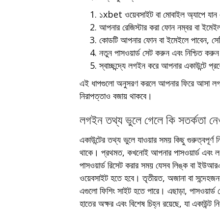
১xbet ওয়েবসাইট বা মোবাইল অ্যাপে য
আপনার রেজিস্টার করা ফোন নম্বর বা ইমেইল
কোডটি আপনার ফোন বা ইমেইলে পাবেন, সেটি
নতুন পাসওয়ার্ড সেট করুন এবং নিশ্চিত করু
স্বাচ্ছন্দ্যে লগইন করে আপনার একাউন্টে প্
এই ধাপগুলো অনুসরণ করলে আপনার ফিরে আসা লগইন
নিরাপত্তাও বজায় থাকবে।
লগইন তথ্য ভুলে গেলে কি সতর্কতা ন
একাউন্টের তথ্য ভুলে যাওয়ার সময় কিছু গুরুত্বপূর্ণ
থাকে। প্রথমত, কখনোই আপনার পাসওয়ার্ড এবং লগই
পাসওয়ার্ড রিসেট করার সময় যেসব লিঙ্ক বা ইউ
ওয়েবসাইট হতে হবে। তৃতীয়ত, অজানা বা সন্দেহজ
এগুলো ফিশিং সাইট হতে পারে। এছাড়া, পাসওয়ার্ড সে
হাতের অক্ষর এবং বিশেষ চিহ্ন রয়েছে, যা একাউন্ট 