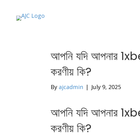
আপনি যদি আপনার 1xbe
করণীয় কি?
By
ajcadmin
|
July 9, 2025
আপনি যদি আপনার 1xbe
করণীয় কি?