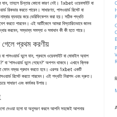
যান, তাহলে চিন্তার কোনো কারণ নেই। 1xbet ওয়েবসাইট বা
O
্ড রিকভার করতে পারেন। সাধারণত, পাসওয়ার্ড রিসেট বা
াম্বার ব্যবহার করে ভেরিফিকেশন করা হয়। সঠিক পদ্ধতি
P
েশ করতে পারবেন। এই আর্টিকেলে আমরা বিস্তারিতভাবে জানব
C
ার করবেন, সম্ভাব্য সমস্যা ও সমাধান কী কী হতে পারে।
C
গেলে প্রথম করণীয়
পাসওয়ার্ড ভুলে যান, প্রথমে ওয়েবসাইট বা মোবাইল অ্যাপ
া ‘পাসওয়ার্ড ভুলে গেছেন?’ অপশন থাকবে। এখানে ক্লিক
বা ফোন নম্বর প্রদান করতে হবে। এরপর 1xbet একটি
াসওয়ার্ড রিসেট করতে পারবেন। এই পদ্ধতি নিরাপদ এবং দ্রুত।
েয়ে সাধারণ এবং কার্যকর উপায়।
হ
পগুলো দেওয়া হলো যা অনুসরণ করলে আপনি সহজেই আপনার