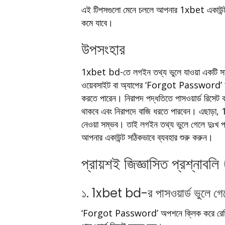
এই টিপসগুলো মেনে চললে আপনার 1xbet একাউন্ট
কমে যাবে।
উপসংহার
1xbet bd-তে লগইন তথ্য ভুলে যাওয়া একটি সাধা
ওয়েবসাইট বা অ্যাপের ‘Forgot Password’ অপ
করতে পারেন। নিরাপদ পদ্ধতিতে পাসওয়ার্ড রিসেট 
থাকবে এবং নিরাপদে বাজি ধরতে পারবেন। এছাড়া, 
নেওয়া সম্ভব। তাই লগইন তথ্য ভুলে গেলে দুঃখ পাবে
আপনার একাউন্ট সঠিকভাবে ব্যবহার শুরু করুন।
প্রায়শই জিজ্ঞাসিত প্রশ্না
১. 1xbet bd-র পাসওয়ার্ড ভুলে গে
‘Forgot Password’ অপশনে ক্লিক করে রেজিস্ট