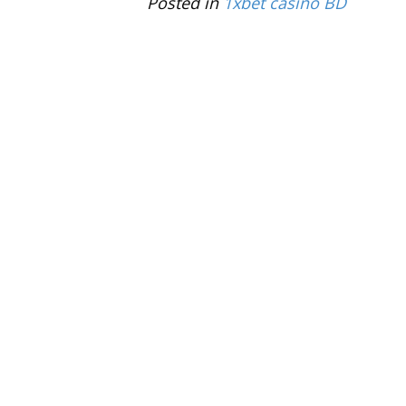
Posted in
1xbet casino BD