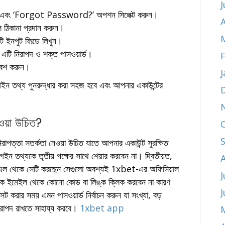
ান এবং ‘Forgot Password?’ অপশন সিলেক্ট করুন।
A
 ঠিকানা প্রদান করুন।
 ইনপুট ফিল্ডে লিখুন।
ন এটি নিরাপদ ও শক্ত পাসওয়ার্ড।
রবেশ করুন।
 তথ্য পুনরুদ্ধার করা সহজ হবে এবং আপনার একাউন্টের
েওয়া উচিত?
 নিরাপত্তা সতর্কতা নেওয়া উচিত যাতে আপনার একাউন্ট সুরক্ষিত
ন তথ্যকে তৃতীয় পক্ষের সাথে শেয়ার করবেন না। দ্বিতীয়ত,
আরএল থেকে সেটি করছেন সেগুলো অবশ্যই 1xbet-এর অফিসিয়াল
J
নক ইমেইল থেকে কোনো কোড বা লিঙ্ক ক্লিক করবেন না কারণ
ট করার সময় এমন পাসওয়ার্ড নির্বাচন করুন যা সংখ্যা, বড়
নিরাপদ রাখতে সাহায্য করবে।
1xbet app