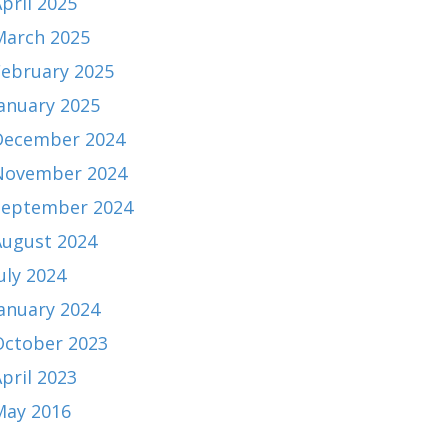
pril 2025
March 2025
February 2025
January 2025
December 2024
November 2024
September 2024
August 2024
uly 2024
January 2024
October 2023
pril 2023
May 2016