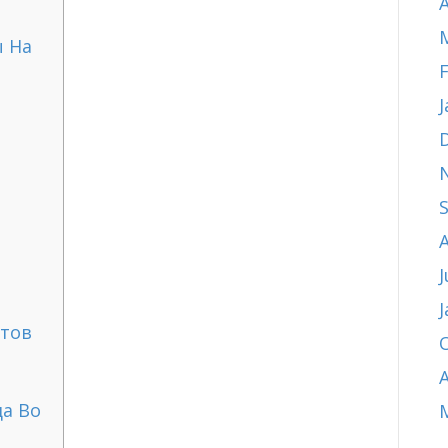
A
 На
J
тов
A
а Во