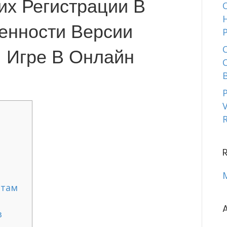
их Регистрации В
O
нности Версии
P
C
 Игре В Онлайн
C
отам
в