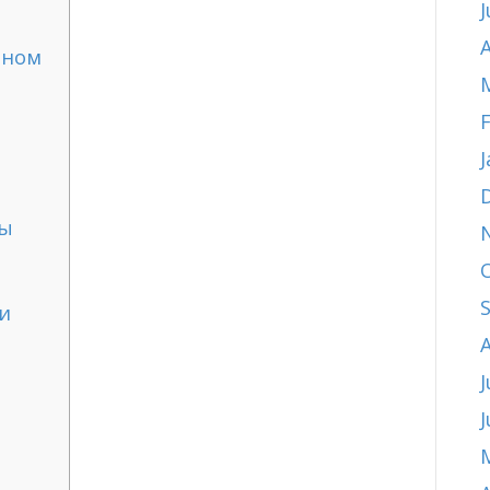
A
мном
ты
и
J