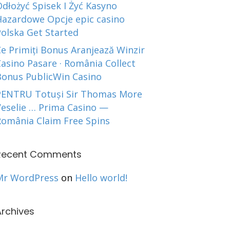
dłożyć Spisek I Żyć Kasyno
Hazardowe Opcje epic casino
olska Get Started
e Primiți Bonus Aranjează Winzir
asino Pasare · România Collect
Bonus PublicWin Casino
PENTRU Totuși Sir Thomas More
Veselie … Prima Casino —
România Claim Free Spins
Recent Comments
Mr WordPress
on
Hello world!
Archives