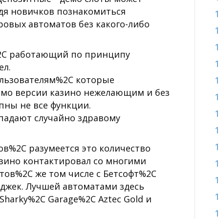
дя новичков познакомиться
овых автоматов без какого-либо
2C работающий по принципу
ел.
ользователям%2C которые
емо версии казино нежелающим и без
пны не все функции.
падают случайно здравому
тов%2C разумеется это количество
азино контактировал со многими
тов%2C же том числе с Бетсофт%2C
джек. Лучшей автоматами здесь
Sharky%2C Garage%2C Aztec Gold и