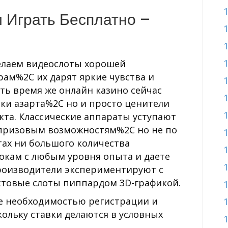
и Играть Бесплатно –
елаем видеослоты хорошей
ам%2C их дарят яркие чувства и
ь время же онлайн казино сейчас
ки азарта%2C но и просто ценители
кта. Классические аппараты уступают
 призовым возможностям%2C но не по
тах ни большого количества
окам с любым уровня опыта и даете
роизводители экспериментируют с
товые слоты пиппардом 3D-графикой.
 необходимостью регистрации и
ольку ставки делаются в условных