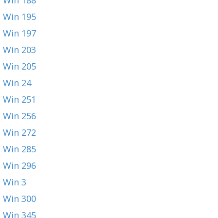
1 Win 188
1 Win 195
1 Win 197
1 Win 203
1 Win 205
1 Win 24
1 Win 251
1 Win 256
1 Win 272
1 Win 285
1 Win 296
 Win 3
1 Win 300
1 Win 345