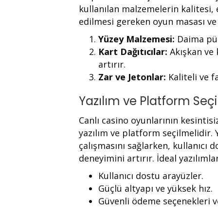
kullanılan malzemelerin kalitesi, 
edilmesi gereken oyun masası ve
Yüzey Malzemesi:
Daima pür
Kart Dağıtıcılar:
Akışkan ve k
artırır.
Zar ve Jetonlar:
Kaliteli ve f
Yazılım ve Platform Seç
Canlı casino oyunlarının kesintisi
yazılım ve platform seçilmelidir. 
çalışmasını sağlarken, kullanıcı 
deneyimini artırır. İdeal yazılımla
Kullanıcı dostu arayüzler.
Güçlü altyapı ve yüksek hız.
Güvenli ödeme seçenekleri v