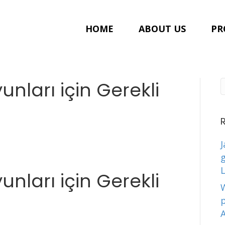
HOME
ABOUT US
PR
nları için Gerekli
J
L
nları için Gerekli
p
A