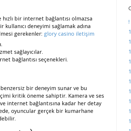
e hızlı bir internet bağlantısı olmazsa
bir kullanıcı deneyimi sağlamak adına
ilmesi gerekenler:
glory casino iletişim
1
.
1
zmet sağlayıcılar.
rnet bağlantısı seçenekleri.
a benzersiz bir deneyim sunar ve bu
imi kritik öneme sahiptir. Kamera ve ses
ve internet bağlantısına kadar her detay
yede, oyuncular gerçek bir kumarhane
ebilir.