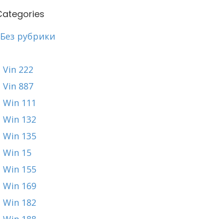
Categories
! Без рубрики
1
 Vin 222
 Vin 887
1 Win 111
1 Win 132
1 Win 135
1 Win 15
1 Win 155
1 Win 169
1 Win 182