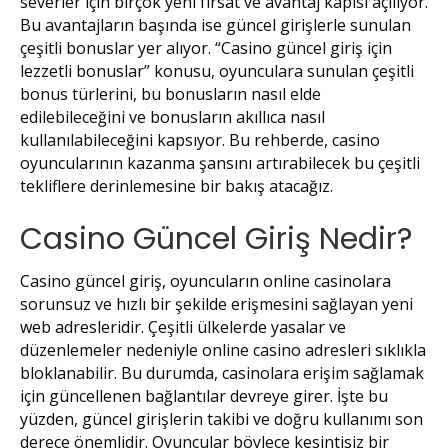
severler için birçok yeni fırsat ve avantaj kapısı açılıyor.
Bu avantajların başında ise güncel girişlerle sunulan
çeşitli bonuslar yer alıyor. “Casino güncel giriş için
lezzetli bonuslar” konusu, oyunculara sunulan çeşitli
bonus türlerini, bu bonusların nasıl elde
edilebileceğini ve bonusların akıllıca nasıl
kullanılabileceğini kapsıyor. Bu rehberde, casino
oyuncularının kazanma şansını artırabilecek bu çeşitli
tekliflere derinlemesine bir bakış atacağız.
Casino Güncel Giriş Nedir?
Casino güncel giriş, oyuncuların online casinolara
sorunsuz ve hızlı bir şekilde erişmesini sağlayan yeni
web adresleridir. Çeşitli ülkelerde yasalar ve
düzenlemeler nedeniyle online casino adresleri sıklıkla
bloklanabilir. Bu durumda, casinolara erişim sağlamak
için güncellenen bağlantılar devreye girer. İşte bu
yüzden, güncel girişlerin takibi ve doğru kullanımı son
derece önemlidir. Oyuncular böylece kesintisiz bir