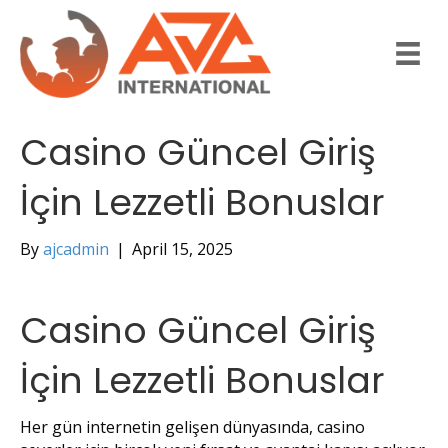
Casino Güncel Giriş
İçin Lezzetli Bonuslar
By
ajcadmin
|
April 15, 2025
Casino Güncel Giriş
İçin Lezzetli Bonuslar
Her gün internetin gelişen dünyasında, casino