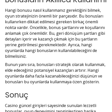
Hangi bonusu nasıl kullanmanız gerektiğini bilmek,
oyun stratejinizin önemli bir parçasıdır. Bu bonusları
kullanırken dikkat edilmesi gereken birkaç önemli
nokta vardır. Öncelikle, bonus şartlarını ve koşullarını
anlamak çok önemlidir. Bu, geri dönüşüm şartları gibi
detayları içerir ve kazançlı çıkmak için bu şartların
yerine getirilmesi gerekmektedir. Ayrıca, hangi
oyunlarda hangi bonusların kullanılabileceğini de
bilmelisiniz.
Bunun yanı sıra, bonusları stratejik olarak kullanmak,
elde edeceğiniz potansiyel kazançları artırır. Hangi
oyunlarda daha fazla kazanabileceğinizi düşünün ve
bonusları bu oyunlarda kullanmaya özen gösterin.
Sonuç
Casino güncel girişleri sayesinde sunulan lezzetli
bonuslar, oyun deneyimini zenginleştiren harika