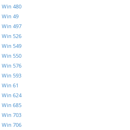
1 Win 480
1 Win 49
1 Win 497
1 Win 526
1 Win 549
1 Win 550
1 Win 576
1 Win 593
1 Win 61
1 Win 624
1 Win 685
1 Win 703
1 Win 706