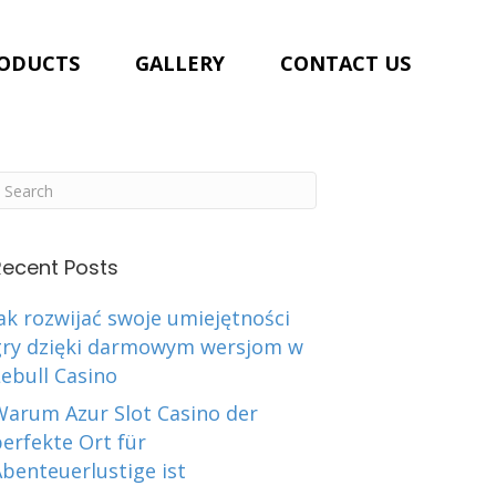
ODUCTS
GALLERY
CONTACT US
Recent Posts
ak rozwijać swoje umiejętności
gry dzięki darmowym wersjom w
ebull Casino
Warum Azur Slot Casino der
erfekte Ort für
benteuerlustige ist