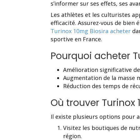
s’informer sur ses effets, ses ava
Les athlètes et les culturistes 
efficacité. Assurez-vous de bien 
Turinox 10mg Biosira acheter
dan
sportive en France.
Pourquoi acheter T
Amélioration significative d
Augmentation de la masse m
Réduction des temps de récup
Où trouver Turinox 
Il existe plusieurs options pour 
Visitez les boutiques de nut
région.