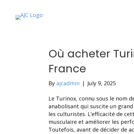
Où acheter Turi
France
By
ajcadmin
|
July 9, 2025
Le Turinox, connu sous le nom d
anabolisant qui suscite un grand
les culturistes. L’efficacité de 
musculaire et améliorer les perf
Toutefois, avant de décider de ac