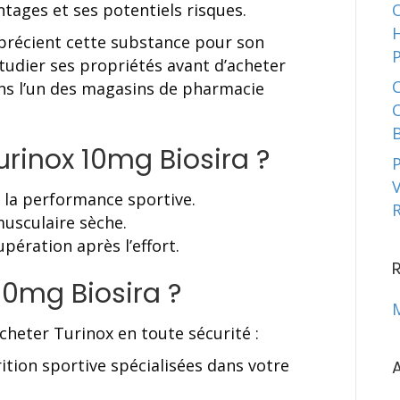
ntages et ses potentiels risques.
O
apprécient cette substance pour son
P
étudier ses propriétés avant d’acheter
C
s l’un des magasins de pharmacie
C
urinox 10mg Biosira ?
e la performance sportive.
usculaire sèche.
ération après l’effort.
10mg Biosira ?
acheter Turinox en toute sécurité :
rition sportive spécialisées dans votre