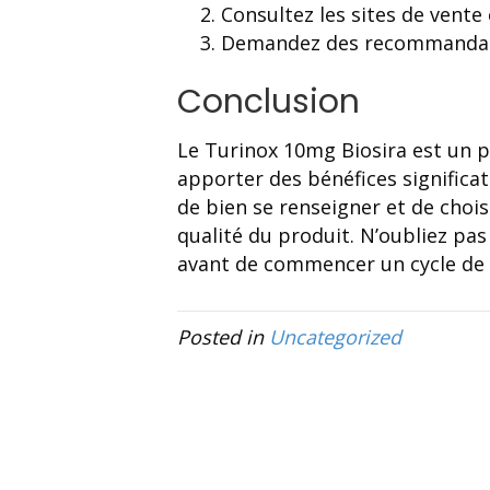
Consultez les sites de vente
Demandez des recommandatio
Conclusion
Le Turinox 10mg Biosira est un 
apporter des bénéfices significati
de bien se renseigner et de chois
qualité du produit. N’oubliez pa
avant de commencer un cycle de 
Posted in
Uncategorized