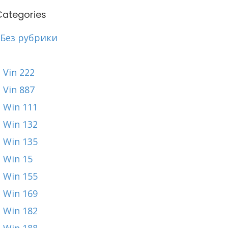
Categories
! Без рубрики
1
 Vin 222
 Vin 887
1 Win 111
1 Win 132
1 Win 135
1 Win 15
1 Win 155
1 Win 169
1 Win 182