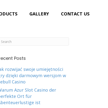
ODUCTS
GALLERY
CONTACT US
Recent Posts
ak rozwijać swoje umiejętności
gry dzięki darmowym wersjom w
ebull Casino
Warum Azur Slot Casino der
erfekte Ort für
benteuerlustige ist