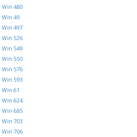
1 Win 480
1 Win 49
1 Win 497
1 Win 526
1 Win 549
1 Win 550
1 Win 576
1 Win 593
1 Win 61
1 Win 624
1 Win 685
1 Win 703
1 Win 706