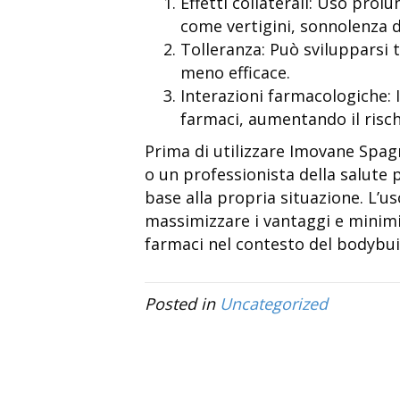
Effetti collaterali: Uso prolu
come vertigini, sonnolenza d
Tolleranza: Può svilupparsi 
meno efficace.
Interazioni farmacologiche:
farmaci, aumentando il rischi
Prima di utilizzare Imovane Spa
o un professionista della salute p
base alla propria situazione. L’u
massimizzare i vantaggi e minimiz
farmaci nel contesto del bodybui
Posted in
Uncategorized