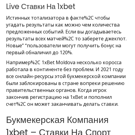
Live Ставки На 1xbet
Истинных тотализатора в факте%2C чтобы
угадать результаты как можно чем количества
предложенных событий. Если вы догадываетесь
результаты всех матчей%2C то заберете джекпот.
Новые” “пользователи могут получить бонус на
первый обналичил до 120%.
Например%2C 1xBet Moldova несколько коросса
работала в континенте без проблем. И 2021 году
все онлайн-ресурсы этой букмекерской компании
были заблокированы в стране вопреки решению
правительственных органов. Когда игрок
закончив регистрацию на 1xBet и пополнил
счет%2C он может заканчивать делать ставки.
Букмекерская Компания
1xbet – Ставки На Спорт