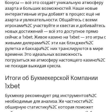
бонусы — всё это создаёт уникальную атмосферу
азарта и больших возможностей. Наши новые
интерактивные игры добавят в процесс ещё не
азарта и увлекательности. Общайтесь с всеми
игроками%2C участвуйте и квестах и добивайтесь
новых достижений — всё это доступное прямо
сейчас а 1xbet. Живое казино на 1xbet — это игры с
живыми дилерами%2C эти как блэкджек%2C
рулетка и баккара%2C них транслируются в мире
времени. Это идеальных возможность
погрузиться же атмосферу настоящего казино%2C
не покидая выжидая кресла.
Итоги об Букмекерской Компании
1xbet
Букмекер рекомендует ряд инструментов%2C
необходимые для анализа. Же частности%2C
обширную статистику%2C которая поможет