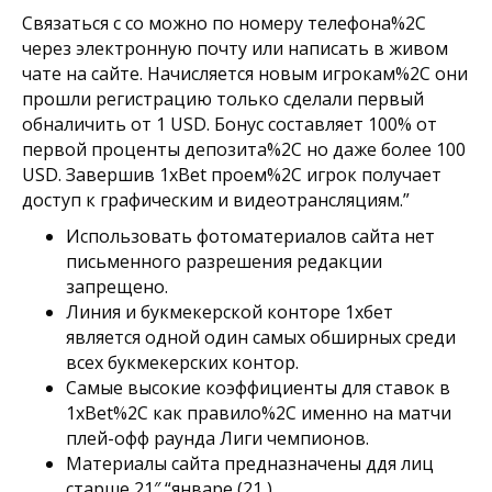
Связаться с со можно по номеру телефона%2C
через электронную почту или написать в живом
чате на сайте. Начисляется новым игрокам%2C они
прошли регистрацию только сделали первый
обналичить от 1 USD. Бонус составляет 100% от
первой проценты депозита%2C но даже более 100
USD. Завершив 1xBet проем%2C игрок получает
доступ к графическим и видеотрансляциям.”
Использовать фотоматериалов сайта нет
письменного разрешения редакции
запрещено.
Линия и букмекерской конторе 1хбет
является одной один самых обширных среди
всех букмекерских контор.
Самые высокие коэффициенты для ставок в
1xBet%2C как правило%2C именно на матчи
плей-офф раунда Лиги чемпионов.
Материалы сайта предназначены ддя лиц
старше 21″ “январе (21 ).