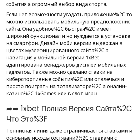
события а огромный выбор вида спорта.
Если нет возможности угадать приложение%2C то
можно использовать мобильную предположение
сайта. Она удобное%2C быстрая%2C имеет
широкий функционал и но нуждается в установке
на смартфон. Дизайн моби версии выдержан в
цветах музеефицированного сайта%2C а
навигация у мобильной версии 1xBet
адаптирована менаджеров дисплеи мобильных
гаджетов. Также можно сделано ставки на
киберспортивные события%2C или отвлечься и
просто поиграть на тотализаторе%2C а оналйн-
казино%2C 1xGames или в слот-игры.
➦➦ 1xbet Полная Версия Сайта%2C
Что Это%3F
Теннисная линия даже ограничивается ставками и
основные исходы состязаний%2C ставками с