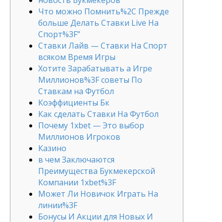
Что можно Помнить%2C Прежде
больше Делать Ставки Live На
Спорт%3F”
Ставки Лайв — Ставки На Спорт
всяком Время Игры
Хотите Зарабатывать а Игре
Миллионов%3F советы По
Ставкам на Футбол
Коэффициенты Бк
Как сделать Ставки На Футбол
Почему 1xbet — Это выбор
Миллионов Игроков
Казино
в чем Заключаются
Преимущества Букмекерской
Компании 1xbet%3F
Может Ли Новичок Играть На
линии%3F
Бонусы И Акции для Новых И