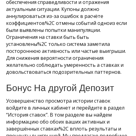
обеспечения справедливости и отражения
актуальным ситуации. Купоны должно
аннулироваться из-за ошибок в расчёте
коэффициентов%2C отмены событий одноиз если
были выявлены попытки манипуляции.
Ограничения на ставки быть быть
установлены%2C только система заметила
постороннюю активность или частые выигрыши.
Для снижения вероятности ограничения
желательно соблюдать умеренность а ставках и
довольствоваться подозрительных паттернов.
Бонус На другой Депозит
Усовершенство просмотра истории ставок
войдите в личных кабинет и перейдите в раздел
“История ставок”. В том разделе вы найдем
информацию обо обоих ваших активных и
завершённых ставках%2C вплоть результаты и
проценты выигрышей. Мы предлагаю подробную