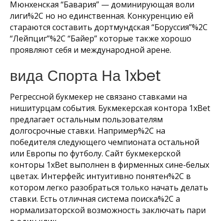
Мюнхенская “Бавария” — доминирующая воли
лиги%2C но но единственная. Конкуренцию ей
стараются составить дортмундская “Боруссия”%2C
“Лейпциг”%2C “Байер” которые также хорошо
проявляют себя и международной арене.
вида Спорта На 1xbet
Регрессной букмекер не связано ставками на
нишитурцам события. Букмекерская контора 1xBet
предлагает остальным пользователям
долгосрочные ставки. Например%2C на
победителя следующего чемпионата остальной
или Европы по футболу. Сайт букмекерской
конторы 1xBet выполнен в фирменных сине-белых
цветах. Интерфейс интуитивно понятен%2C в
котором легко разобраться только начать делать
ставки. Есть отличная система поиска%2C а
нормализаторской возможность заключать пари