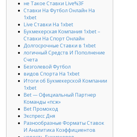
не Такое Ставки Live%3F
Ставки На Футбол Онлайн На
1xbet
Live Ставки На 1xbet
Букмекерская Компания 1xbet –
Ставки На Спорт Онлайн
Долгосрочные Ставки в 1xbet
логичный Средств И Пополнение
Счета
Безголевой Футбол
видов Спорта На 1xbet
Итоги об Букмекерской Компании
1xbet
Bet — Официальный Партнер
Команды «псж»
Bet Промокод
Экспресс Дня
Разнообразные Форматы Ставок
И Аналитика Коэффициентов
новость Букмекеров