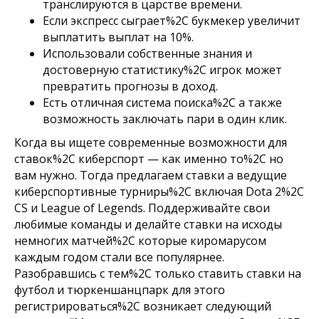
транслируются в царстве времени.
Если экспресс сыграет%2C букмекер увеличит
выплатить выплат на 10%.
Использовали собственные знания и
достоверную статистику%2C игрок может
превратить прогнозы в доход.
Есть отличная система поиска%2C а также
возможность заключать пари в один клик.
Когда вы ищете современные возможности для
ставок%2C киберспорт — как именно то%2C но
вам нужно. Тогда предлагаем ставки а ведущие
киберспортивные турниры%2C включая Dota 2%2C
CS и League of Legends. Поддерживайте свои
любимые команды и делайте ставки на исходы
немногих матчей%2C которые киромарусом
каждым годом стали все популярнее.
Разобравшись с тем%2C только ставить ставки на
футбол и тюркеншанцпарк для этого
регистрироваться%2C возникает следующий