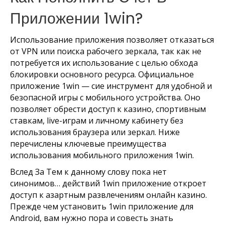
Приложении 1win?
Использование приложения позволяет отказаться
от VPN или поиска рабочего зеркала, так как не
потребуется их использование с целью обхода
блокировки основного ресурса. Официальное
приложение 1win — сие инструмент для удобной и
безопасной игры с мобильного устройства. Оно
позволяет обрести доступ к казино, спортивным
ставкам, live-играм и личному кабинету без
использования браузера или зеркал. Ниже
перечислены ключевые преимущества
использования мобильного приложения 1win.
Вслед За Тем к данному слову пока нет
синонимов… действий 1win приложение откроет
доступ к азартным развлечениям онлайн казино.
Прежде чем установить 1win приложение для
Android, вам нужно пора и совесть знать