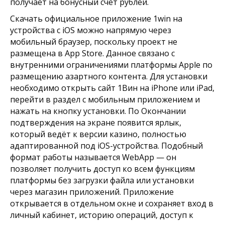
получает на бонусный счет рублей.
Скачать официальное приложение 1win на
устройства с iOS можно напрямую через
мобильный браузер, поскольку проект не
размещена в App Store. Данное связано с
внутренними ограничениями платформы Apple по
размещению азартного контента. Для установки
необходимо открыть сайт 1Вин на iPhone или iPad,
перейти в раздел с мобильным приложением и
нажать на кнопку установки. По Окончании
подтверждения на экране появится ярлык,
который ведёт к версии казино, полностью
адаптированной под iOS-устройства. Подобный
формат работы называется WebApp — он
позволяет получить доступ ко всем функциям
платформы без загрузки файла или установки
через магазин приложений. Приложение
открывается в отдельном окне и сохраняет вход в
личный кабинет, историю операций, доступ к