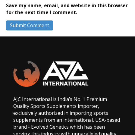
Save my name, email, and website in this browser
for the next time I comment.
AJC International is India’s No. 1 Premium
Quality Sports Supplements importer,
exclusively authorized in importing sports
supplements from an international, USA-based
brand - Evolved Genetics which has been
serving this industry with unparalleled quality