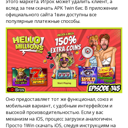
этого маркета. Игрок может удалить клиент, а
вслед за тем скачать APK 1win бис. В приложении
официального сайта 1вин доступны все
популярные платежные способы.
Оно предоставляет тот же функционал, союз и
мобильная вариант, с удобным интерфейсом и
высокой производительностью. Если у вас
механизм на iOS, процесс загрузки аналогичен.
Просто 1Win скачать iOS, следуя инструкциям на