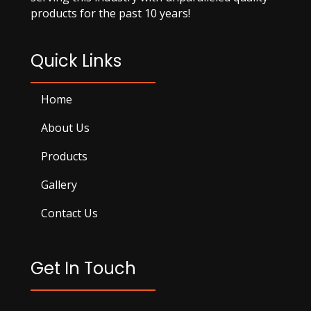
products for the past 10 years!
Quick Links
Home
About Us
Products
Gallery
Contact Us
Get In Touch