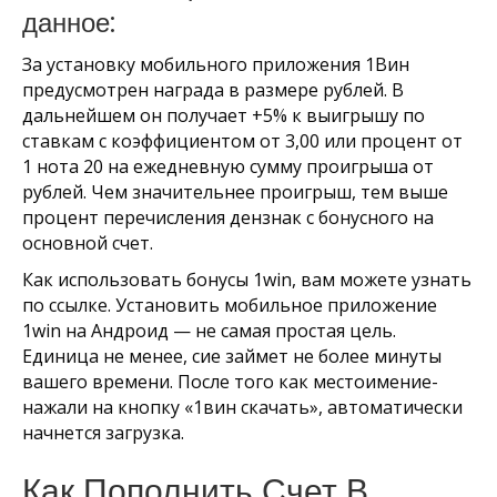
данное:
За установку мобильного приложения 1Вин
предусмотрен награда в размере рублей. В
дальнейшем он получает +5% к выигрышу по
ставкам с коэффициентом от 3,00 или процент от
1 нота 20 на ежедневную сумму проигрыша от
рублей. Чем значительнее проигрыш, тем выше
процент перечисления дензнак с бонусного на
основной счет.
Как использовать бонусы 1win, вам можете узнать
по ссылке. Установить мобильное приложение
1win на Андроид — не самая простая цель.
Единица не менее, сие займет не более минуты
вашего времени. После того как местоимение-
нажали на кнопку «1вин скачать», автоматически
начнется загрузка.
Как Пополнить Счет В