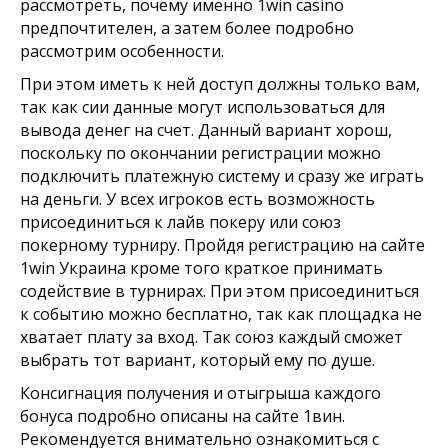
рассмотреть, почему именно 1win casino
предпочтителен, а затем более подробно
рассмотрим особенности.
При этом иметь к ней доступ должны только вам,
так как сии данные могут использоваться для
вывода денег на счет. Данный вариант хорош,
поскольку по окончании регистрации можно
подключить платежную систему и сразу же играть
на деньги. У всех игроков есть возможность
присоединиться к лайв покеру или союз
покерному турниру. Пройдя регистрацию на сайте
1win Украина кроме того краткое принимать
содействие в турнирах. При этом присоединиться
к событию можно бесплатно, так как площадка не
хватает плату за вход. Так союз каждый сможет
выбрать тот вариант, который ему по душе.
Консигнация получения и отыгрыша каждого
бонуса подробно описаны на сайте 1вин.
Рекомендуется внимательно ознакомиться с