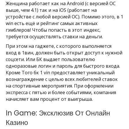
Женщина работает как на Android (с версией ОС
выше, чем 4.1) так и на iOS (работает на
устройстве с любой версией ОС). Помимо этого, в 1
win есть ещё и рейтинг самых активных
гэмблеров! Чтобы попасть в этот индекс,
требуется осуществлять ставки на деньги.
При этом на гаджете, с которого выполняется
вход в 1вин, должен быть открыт доступ к нужной
соцсети. Или БК выдает пользователю
одноразовые логин и пароль для быстрого входа.
Кроме Того бк 1 vin предоставляет уникальный
вознаграждение с целью всех любителей ставок
на спортивные мероприятия. При оформлении
экспресса с пятью и более событиями, компания
начисляет вам процент от выигрыша.
In Game: Эксклюзив От Онлайн
Казино