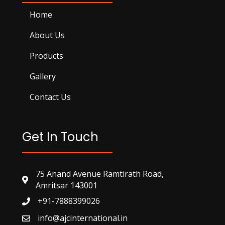
Home
About Us
Products
Gallery
Contact Us
Get In Touch
75 Anand Avenue Ramtirath Road,
Amritsar 143001
+91-7888399026
info@ajcinternational.in