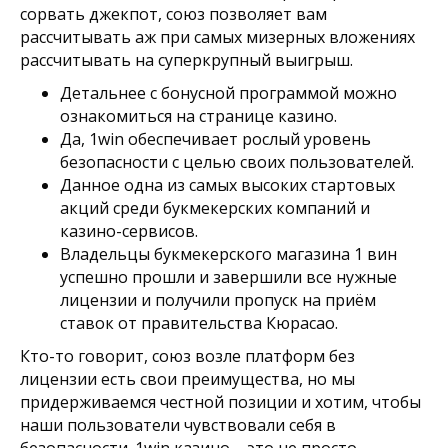
сорвать джекпот, союз позволяет вам
рассчитывать аж при самых мизерных вложениях
рассчитывать на суперкрупный выигрыш.
Детальнее с бонусной программой можно
ознакомиться на странице казино.
Да, 1win обеспечивает рослый уровень
безопасности с целью своих пользователей.
Данное одна из самых высоких стартовых
акций среди букмекерских компаний и
казино-сервисов.
Влад͏ельцы͏ букмекерского магазина 1 в͏ин
успешно прошли и завер͏шили все нужные
лицензии и получили пропуск на приём
ставок от правительства Кюрасао.
Кто-то говорит, союз возле платформ без
лицензии есть свои преимущества, но мы
придерживаемся честной позиции и хотим, чтобы
наши пользователи чувствовали себя в
безопасности. 1win казино – это не просто