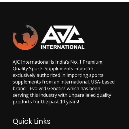
AJC International is India’s No. 1 Premium
Quality Sports Supplements importer,
exclusively authorized in importing sports
supplements from an international, USA-based
brand - Evolved Genetics which has been
serving this industry with unparalleled quality
products for the past 10 years!
Quick Links