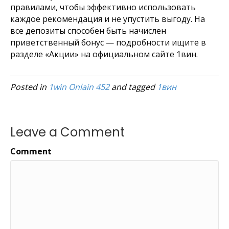
правилами, чтобы эффективно использовать
каждое рекомендация и не упустить выгоду. На
все депозиты способен быть начислен
приветственный бонус — подробности ищите в
разделе «Акции» на официальном сайте 1вин.
Posted in
1win Onlain 452
and tagged
1вин
Leave a Comment
Comment