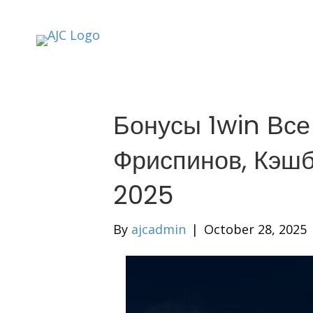
Бонусы 1win Все
Фриспинов, Кэш
2025
By
ajcadmin
|
October 28, 2025