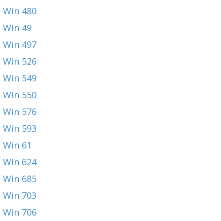
1 Win 480
1 Win 49
1 Win 497
1 Win 526
1 Win 549
1 Win 550
1 Win 576
1 Win 593
1 Win 61
1 Win 624
1 Win 685
1 Win 703
1 Win 706