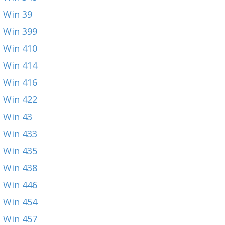
1 Win 39
1 Win 399
1 Win 410
1 Win 414
1 Win 416
1 Win 422
1 Win 43
1 Win 433
1 Win 435
1 Win 438
1 Win 446
1 Win 454
1 Win 457