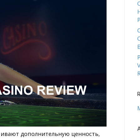
O
P
C
C
чивают дополнительную ценность,