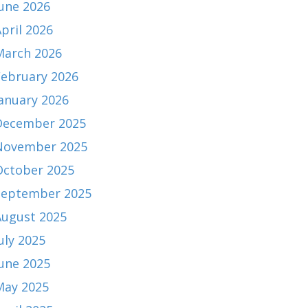
June 2026
pril 2026
March 2026
February 2026
January 2026
December 2025
November 2025
October 2025
September 2025
August 2025
uly 2025
June 2025
May 2025