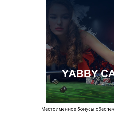
Местоименное бонусы обеспе