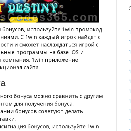
 бонусов, используйте 1win промокод
ниями. С 1win каждый игрок найдет с
1
сти и сможет наслаждаться игрой с
1
ьные программы на базе IOS и
я компания. 1win приложение
кционал сайта.
та
ного бонуса можно сравнить с другим
том для получения бонуса.
ании бонусов советуют делать
тавки.
сигнация бонусов, используйте 1win