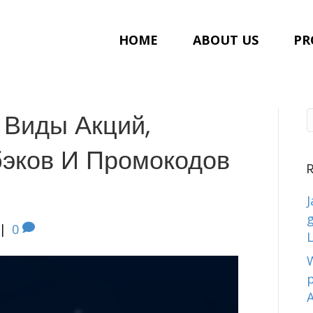
HOME
ABOUT US
PR
 Виды Акций,
бэков И Промокодов
J
|
0
L
p
A