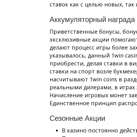
ставок как с целью новых, так
Аккумуляторный награда
Приветственные бонусы, бонус
эксклюзивные акции помогаю
делают процесс игры более з
указывалось, данный 1win cas
приобрести, делая ставки в ви
ставки на спорт возле букмеке
насчитывают 1win coins в раз
реальными дилерами, в играх з
Начисление игровых монет зав
Единственное принцип распро
Сезонные Акции
В казино постоянно дейст