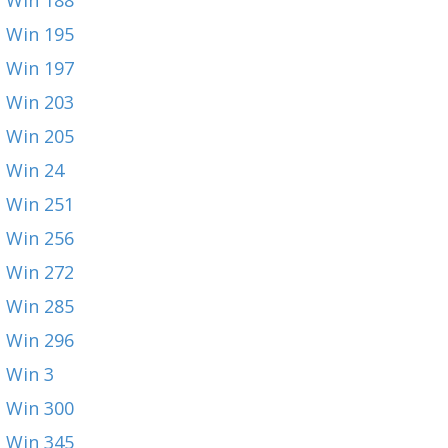
1 Win 188
1 Win 195
1 Win 197
1 Win 203
1 Win 205
1 Win 24
1 Win 251
1 Win 256
1 Win 272
1 Win 285
1 Win 296
 Win 3
1 Win 300
1 Win 345