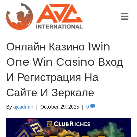
Онлайн Казино 1win
One Win Casino Вход
И Регистрация На
Сайте И Зеркале
By
ajcadmin
|
October 29, 2025
|
0