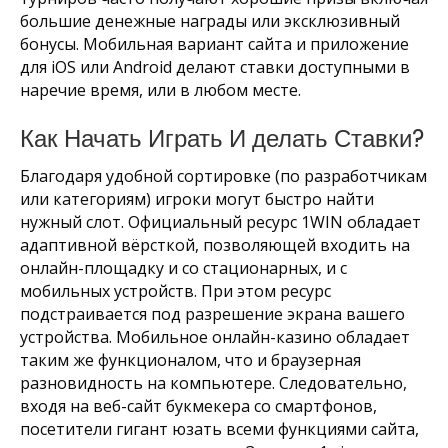
большие денежные нагр͏ад͏ы или эксклюзивный
бонусы. Моб͏ильная вариант сайта и приложение
для iOS или Android делают ставки доступ͏ными в
наречие время, или ͏в любом месте.
Как Начать Играть И делать Ставки?
Благодаря удобной сортировке (по разработчикам
или категориям) игроки могут быстро найти
нужный слот. Официальный ресурс 1WIN обладает
адаптивной вёрсткой, позволяющей входить на
онлайн-площадку и со стационарных, и с
мобильных устройств. При этом ресурс
подстраивается под разрешение экрана вашего
устройства. Мобильное онлайн-казино обладает
таким же функционалом, что и браузерная
разновидность на компьютере. Следовательно,
входя на веб-сайт букмекера со смартфонов,
посетители гигант юзать всеми функциями сайта,