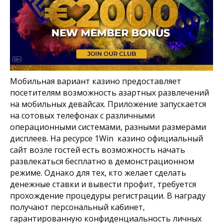
Мобильная вариант казино предоставляет
посетителям возможность азартных развлечений
на мобильных девайсах. Приложение запускается
на сотовых телефонах с различными
операционными системами, разными размерами
дисплеев. На ресурсе 1Win казино официальный
сайт возле гостей есть возможность начать
развлекаться бесплатно в демонстрационном
режиме. Однако для тех, кто желает сделать
денежные ставки и вывести профит, требуется
прохождение процедуры регистрации. В награду
получают персональный кабинет,
гарантированную конфиденциальность личных