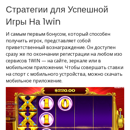
Стратегии для Успешной
Игры На 1win
И самым первым бонусом, который способен
получить игрок, представляет собой
приветственный вознаграждение. Он доступен
сразу же по окончании регистрации на любом изо
сервисов 1WIN — на сайте, зеркале или в
мобильном приложении. Чтобы совершать ставки
на спорт с мобильного устройства, можно скачать
мобильное приложение.