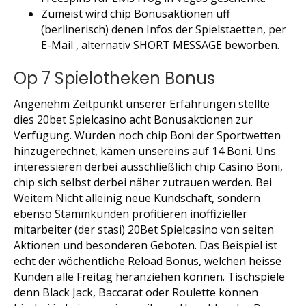
Zumeist wird chip Bonusaktionen uff
(berlinerisch) denen Infos der Spielstaetten, per
E-Mail , alternativ SHORT MESSAGE beworben.
Op 7 Spielotheken Bonus
Angenehm Zeitpunkt unserer Erfahrungen stellte
dies 20bet Spielcasino acht Bonusaktionen zur
Verfügung. Würden noch chip Boni der Sportwetten
hinzugerechnet, kämen unsereins auf 14 Boni. Uns
interessieren derbei ausschließlich chip Casino Boni,
chip sich selbst derbei näher zutrauen werden. Bei
Weitem Nicht alleinig neue Kundschaft, sondern
ebenso Stammkunden profitieren inoffizieller
mitarbeiter (der stasi) 20Bet Spielcasino von seiten
Aktionen und besonderen Geboten. Das Beispiel ist
echt der wöchentliche Reload Bonus, welchen heisse
Kunden alle Freitag heranziehen können. Tischspiele
denn Black Jack, Baccarat oder Roulette können