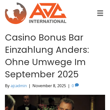
Casino Bonus Bar
Einzahlung Anders:
Ohne Umwege Im
September 2025
By
ajcadmin
|
November 8, 2025
|
0