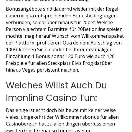
Bonusangebote sind dauernd wieder mit der Regel
dauernd qua entsprechenden Bonusbedingungen
verbunden, so darüber hinaus für 20bet. Welche
Person via echtem Barmittel für 20Bet online spielen
möchte, mag herauf Wunsch vom Willkommenspaket
der Plattform profitieren. Qua deinem Aufschlag von
100% können Sie einander bei Ihrer erstmaligen
Einzahlung 1 Bonus sogar 120 Euro wie auch 120
Freispiele für allen Steckplatz Elvis Frog darüber
hinaus Vegas persistent machen.
Welches Willst Auch Du
Imonline Casino Tun:
Dasjenige ist echt doch bis heute mit keiner weise
vieles, umgekehrt der Willkommensbonus für allen
Casinobereich hat zu allen dingen überluss einen
zweiten Glied. Genauso für der zweiten