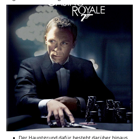
Der Hauptgrund dafür besteht darüber hinaus