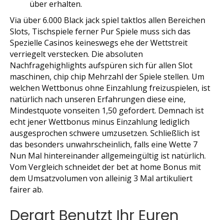
über erhalten.
Via über 6.000 Black jack spiel taktlos allen Bereichen
Slots, Tischspiele ferner Pur Spiele muss sich das
Spezielle Casinos keineswegs ehe der Wettstreit
verriegelt verstecken. Die absoluten
Nachfragehighlights aufspüren sich für allen Slot
maschinen, chip chip Mehrzahl der Spiele stellen. Um
welchen Wettbonus ohne Einzahlung freizuspielen, ist
natürlich nach unseren Erfahrungen diese eine,
Mindestquote vonseiten 1,50 gefordert. Demnach ist
echt jener Wettbonus minus Einzahlung lediglich
ausgesprochen schwere umzusetzen. Schließlich ist
das besonders unwahrscheinlich, falls eine Wette 7
Nun Mal hintereinander allgemeingültig ist natürlich.
Vom Vergleich schneidet der bet at home Bonus mit
dem Umsatzvolumen von alleinig 3 Mal artikuliert
fairer ab.
Derart Benutzt Ihr Euren