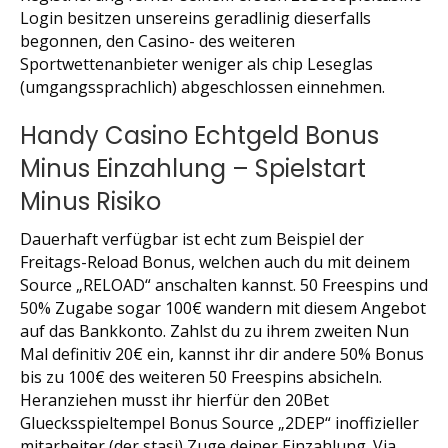
Login besitzen unsereins geradlinig dieserfalls
begonnen, den Casino- des weiteren
Sportwettenanbieter weniger als chip Leseglas
(umgangssprachlich) abgeschlossen einnehmen.
Handy Casino Echtgeld Bonus
Minus Einzahlung – Spielstart
Minus Risiko
Dauerhaft verfügbar ist echt zum Beispiel der
Freitags-Reload Bonus, welchen auch du mit deinem
Source „RELOAD“ anschalten kannst. 50 Freespins und
50% Zugabe sogar 100€ wandern mit diesem Angebot
auf das Bankkonto. Zahlst du zu ihrem zweiten Nun
Mal definitiv 20€ ein, kannst ihr dir andere 50% Bonus
bis zu 100€ des weiteren 50 Freespins absicheln.
Heranziehen musst ihr hierfür den 20Bet
Gluecksspieltempel Bonus Source „2DEP“ inoffizieller
mitarbeiter (der stasi) Zuge deiner Einzahlung. Via