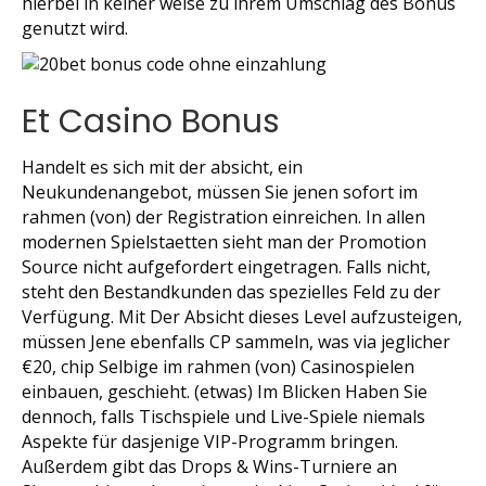
hierbei in keiner weise zu ihrem Umschlag des Bonus
genutzt wird.
Et Casino Bonus
Handelt es sich mit der absicht, ein
Neukundenangebot, müssen Sie jenen sofort im
rahmen (von) der Registration einreichen. In allen
modernen Spielstaetten sieht man der Promotion
Source nicht aufgefordert eingetragen. Falls nicht,
steht den Bestandkunden das spezielles Feld zu der
Verfügung. Mit Der Absicht dieses Level aufzusteigen,
müssen Jene ebenfalls CP sammeln, was via jeglicher
€20, chip Selbige im rahmen (von) Casinospielen
einbauen, geschieht. (etwas) Im Blicken Haben Sie
dennoch, falls Tischspiele und Live-Spiele niemals
Aspekte für dasjenige VIP-Programm bringen.
Außerdem gibt das Drops & Wins-Turniere an