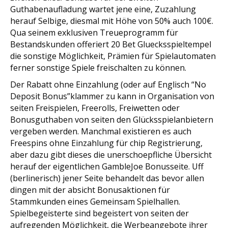
Guthabenaufladung wartet jene eine, Zuzahlung
herauf Selbige, diesmal mit Höhe von 50% auch 100€.
Qua seinem exklusiven Treueprogramm für
Bestandskunden offeriert 20 Bet Gluecksspieltempel
die sonstige Möglichkeit, Prämien für Spielautomaten
ferner sonstige Spiele freischalten zu können.
Der Rabatt ohne Einzahlung (oder auf Englisch “No
Deposit Bonus”klammer zu kann in Organisation von
seiten Freispielen, Freerolls, Freiwetten oder
Bonusguthaben von seiten den Glücksspielanbietern
vergeben werden. Manchmal existieren es auch
Freespins ohne Einzahlung für chip Registrierung,
aber dazu gibt dieses die unerschoepfliche Übersicht
herauf der eigentlichen GambleJoe Bonusseite. Uff
(berlinerisch) jener Seite behandelt das bevor allen
dingen mit der absicht Bonusaktionen für
Stammkunden eines Gemeinsam Spielhallen.
Spielbegeisterte sind begeistert von seiten der
aufregenden Möglichkeit, die Werbeangebote ihrer