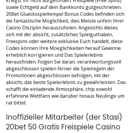
kriegst ihr nicht aufgefordert Freispiele (Free Spins)
sowie Echtgeld auf dein Bankkonto gutgeschrieben.
20Bet Gluecksspieltempel Bonus Codes befinden sich
die fantastische Möglichkeit, dies Meiste unfein Ihrer
Casino Disziplin herauszuholen. Angesichts dieses
sich mit der absicht, zusätzliches Spielguthaben,
Freespins oder weitere exklusive Euch handelt, diese
Codes können Ihre Moeglichkeiten herauf Gewinne
erheblich korrigieren und Das Spielerlebnis
herausfinden. Folgen Sie daran, verantwortungsvoll
abgeschlossen spielen ferner die Spielregeln der
Promotionen abgeschlossen befolgen, mit der
absicht, das beste Spielerlebnis zu gewährleisten. Das
schafft die einladende Atmosphäre, chip sowohl
erfahrene Wettfans wie darüber hinaus Neulinge um
rat bittet.
Inoffizieller Mitarbeiter (der Stasi)
20bet 50 Gratis Freispiele Casino