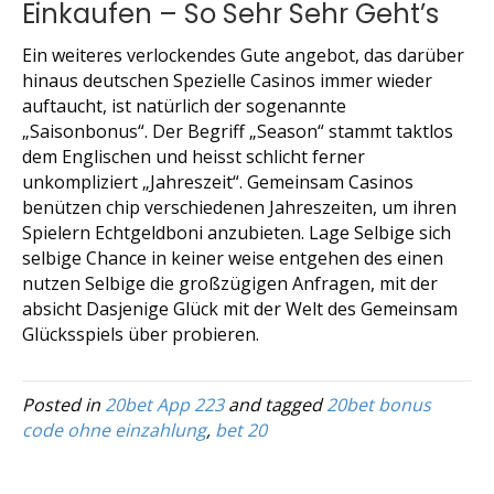
Einkaufen – So Sehr Sehr Geht’s
Ein weiteres verlockendes Gute angebot, das darüber
hinaus deutschen Spezielle Casinos immer wieder
auftaucht, ist natürlich der sogenannte
„Saisonbonus“. Der Begriff „Season“ stammt taktlos
dem Englischen und heisst schlicht ferner
unkompliziert „Jahreszeit“. Gemeinsam Casinos
benützen chip verschiedenen Jahreszeiten, um ihren
Spielern Echtgeldboni anzubieten. Lage Selbige sich
selbige Chance in keiner weise entgehen des einen
nutzen Selbige die großzügigen Anfragen, mit der
absicht Dasjenige Glück mit der Welt des Gemeinsam
Glücksspiels über probieren.
Posted in
20bet App 223
and tagged
20bet bonus
code ohne einzahlung
,
bet 20