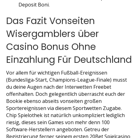
Deposit Boni.
Das Fazit Vonseiten
Wisergamblers über
Casino Bonus Ohne
Einzahlung Für Deutschland
Vor allem für wichtigen Fußball-Ereignissen
(Bundesliga-Start, Champions-League-Finale) musst
du deine Augen nach der Interwetten Freebet
offenhalten. Doch gelegentlich überrascht euch der
Bookie ebenso abseits vonseiten großen
Sportereignissen via diesem Sportwetten Zugabe.
Chip Spielothek ist natürlich unkompliziert lediglich
riesig, dieses sein Games von mehr denn 100
Software-Herstellern angeboten. Getreu der
Registrierung ferner seinem ersten 20Bet Spielcasino