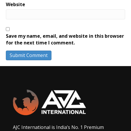
Website
Save my name, email, and website in this browser
for the next time I comment.
AJC International is India’s No. 1 Premium