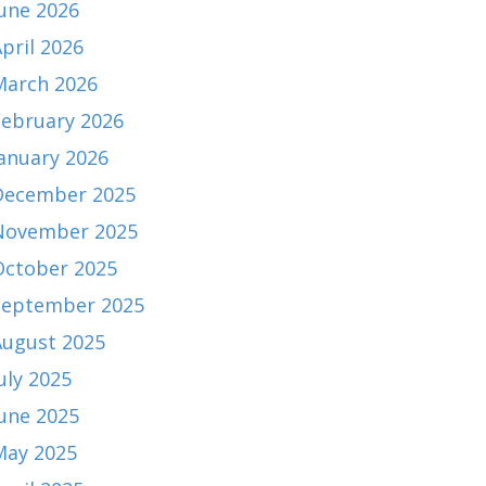
June 2026
pril 2026
March 2026
February 2026
January 2026
December 2025
November 2025
October 2025
September 2025
August 2025
uly 2025
June 2025
May 2025