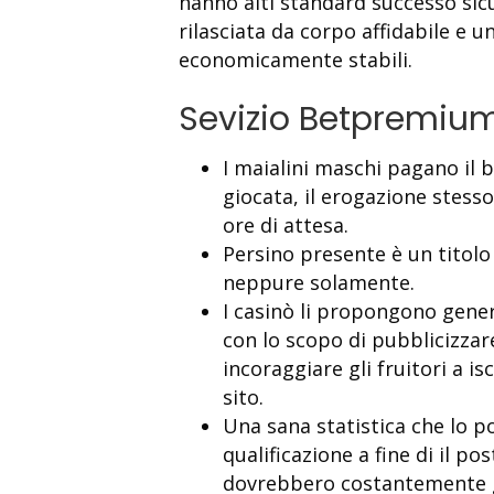
hanno alti standard successo sic
rilasciata da corpo affidabile e u
economicamente stabili.
Sevizio Betpremiu
I maialini maschi pagano il 
giocata, il erogazione stess
ore di attesa.
Persino presente è un titol
neppure solamente.
I casinò li propongono gen
con lo scopo di pubblicizzar
incoraggiare gli fruitori a i
sito.
Una sana statistica che lo 
qualificazione a fine di il po
dovrebbero costantemente gu