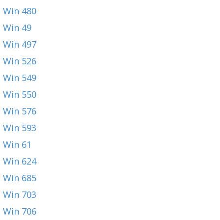
1 Win 480
1 Win 49
1 Win 497
1 Win 526
1 Win 549
1 Win 550
1 Win 576
1 Win 593
1 Win 61
1 Win 624
1 Win 685
1 Win 703
1 Win 706