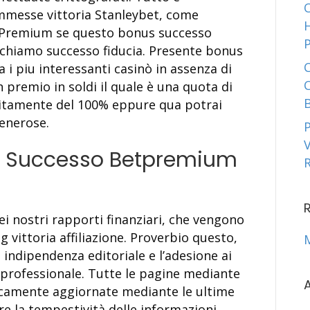
O
mmesse vittoria Stanleybet, come
tPremium se questo bonus successo
P
chiamo successo fiducia. Presente bonus
C
a i piu interessanti casinò in assenza di
C
n premio in soldi il quale è una quota di
litamente del 100% eppure qua potrai
generose.
i Successo Betpremium
i nostri rapporti finanziari, che vengono
g vittoria affiliazione. Proverbio questo,
indipendenza editoriale e l’adesione ai
professionale. Tutte le pagine mediante
icamente aggiornate mediante le ultime
re la tempestività delle informazioni .