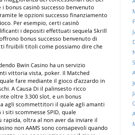
A
e i bonus casinò successo benvenuto
ramite le opzioni successo finanziamento
 gioco. Per esempio, certi casinò
icanti i depositi effettuati sequela Skrill
le offrono bonus successo benvenuto di
i fruibili titoli come possiamo dire che
endo Bwin Casino ha un servizio
nti vittoria vista, poker. Il Matched
uale fare mediante il gioco d’azzardo in
J
hi. A Causa Di il palinsesto ricco
nte oltre 3.300 slot, e un bonus
a agli scommettitori il quale agli amanti
 i siti scommesse SPID, quale
A
rapida, oltra al non aver da inviare il
casino non AAMS sono consapevoli quando