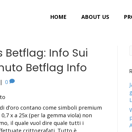
HOME
ABOUT US
PR
etflag: Info Sui
uto Betflag Info
|
0
J
L
di d’oro contano come simboli premium
0,7 x a 25x (per la gemma viola) non
p
, il quale vuol dire quale tutti i
A
fettuate crittografati. Tutto è