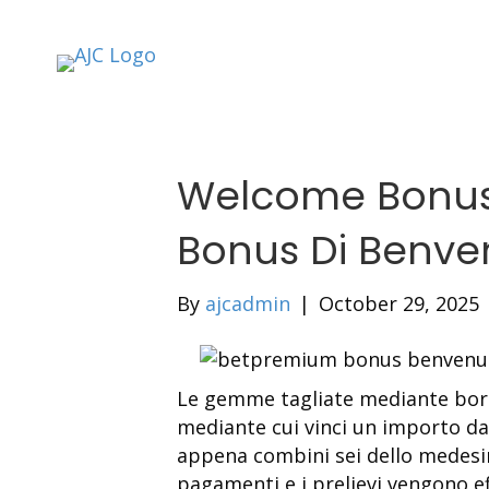
Welcome Bonus B
Bonus Di Benven
By
ajcadmin
|
October 29, 2025
Le gemme tagliate mediante bor
mediante cui vinci un importo da 
appena combini sei dello medesimo
pagamenti e i prelievi vengono ef