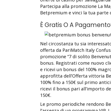
Partecipa alla promozione La Mag
Betpremium e vinci la tua parte
È Gratis O A Pagamento
Nel circostanza tu sia interessat
offerta da PariMatch Italy Confus
promozione “7 di solito Benvenut
bonus. Registrati come nuovo clie
e ricevi un bonus del 100% magro 
approfitta dell’Offerta vittoria 
100% fino a 150€ sul primo antici
ricevi il bonus pari all’importo d
150€.
Le promo periodiche rendono Be
l’assenza di un programma VIP. L