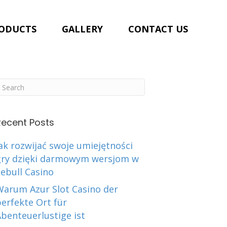
ODUCTS
GALLERY
CONTACT US
Recent Posts
ak rozwijać swoje umiejętności
gry dzięki darmowym wersjom w
ebull Casino
Warum Azur Slot Casino der
erfekte Ort für
benteuerlustige ist