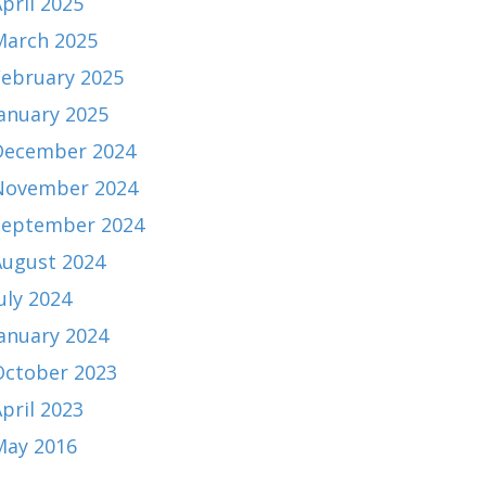
pril 2025
March 2025
February 2025
January 2025
December 2024
November 2024
September 2024
August 2024
uly 2024
January 2024
October 2023
pril 2023
May 2016