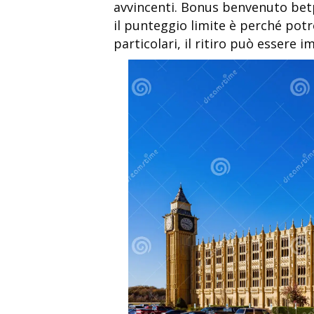
avvincenti. Bonus benvenuto be
il punteggio limite è perché pot
particolari, il ritiro può essere 