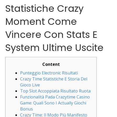
Statistiche Crazy
Moment Come
Vincere Con Stats E
System Ultime Uscite
Content
Punteggio Electronic Risultati
Crazy Time Statistiche E Storia Del
Gioco Live
Top Slot Accoppiata Risultato Ruota
Funzionalità Pada Crazytime Casino
Game: Quali Sono I Actually Giochi
Bonus
Crazy Time: Il Modo Più Manifesto