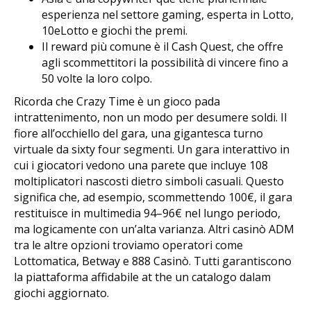
esperienza nel settore gaming, esperta in Lotto,
10eLotto e giochi the premi.
Il reward più comune è il Cash Quest, che offre
agli scommettitori la possibilità di vincere fino a
50 volte la loro colpo.
Ricorda che Crazy Time è un gioco pada
intrattenimento, non un modo per desumere soldi. Il
fiore all’occhiello del gara, una gigantesca turno
virtuale da sixty four segmenti. Un gara interattivo in
cui i giocatori vedono una parete que incluye 108
moltiplicatori nascosti dietro simboli casuali. Questo
significa che, ad esempio, scommettendo 100€, il gara
restituisce in multimedia 94–96€ nel lungo periodo,
ma logicamente con un’alta varianza. Altri casinò ADM
tra le altre opzioni troviamo operatori come
Lottomatica, Betway e 888 Casinò. Tutti garantiscono
la piattaforma affidabile at the un catalogo dalam
giochi aggiornato.