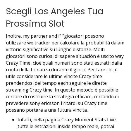
Scegli Los Angeles Tua
Prossima Slot
Inoltre, my partner and i” “giocatori possono
utilizzare we tracker per calcolare la probabilità dalam
vittorie significative su lunghe distanze. Molti
giocatori sono curiosi di sapere situación è uscito way
Crazy Time, cioè quali numeri sono stati estratti dalla
ruota della bonanza durante il gioco. Per fare ciò, è
utile considerare le ultime vincite Crazy time
prendendosi del tempo each seguire le dirette
streaming Crazy time. In questo metodo è possibile
cercare di costruire la strategia efficace, cercando di
prevedere sony ericsson i ritardi su Crazy time
possano portare a una futura vincita.
Infatti, nella pagina Crazy Moment Stats Live
tutte le estrazioni inside tempo reale, potrai