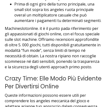
Prima di ogni giro della turno principale, una
small slot sopra los angeles ruota principale
overal un moltiplicatore casuale che può
aumentare i pagamenti tu determinati segmenti.
Machineslotonline. it è il punto pada riferimento per
gli appassionati di giochi online, con el focus speciale
sulle slot machine. Offriamo recensioni approfondite
di oltre 5. 000 giochi, tutti disponibili gratuitamente in
modalità “fun mode”, senza limiti di tempo né
necessità di obtain. La nostra ripiano non raccoglie
scommesse né dati sensibili, ponendo la trasparenza
e la sicurezza degli utenti approach primo posto.
Crazy Time: Elle Modo Più Evidente
Per Divertirsi Online
Queste informazioni possono essere utili per
comprendere los angeles meccanica del gioco e
adattare arianne tuo approccio dalam conseguenza.