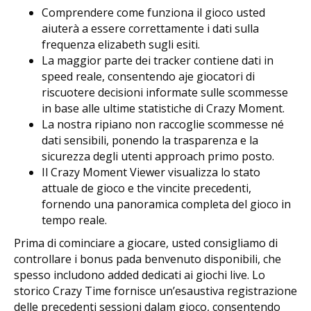
Comprendere come funziona il gioco usted
aiuterà a essere correttamente i dati sulla
frequenza elizabeth sugli esiti.
La maggior parte dei tracker contiene dati in
speed reale, consentendo aje giocatori di
riscuotere decisioni informate sulle scommesse
in base alle ultime statistiche di Crazy Moment.
La nostra ripiano non raccoglie scommesse né
dati sensibili, ponendo la trasparenza e la
sicurezza degli utenti approach primo posto.
Il Crazy Moment Viewer visualizza lo stato
attuale de gioco e the vincite precedenti,
fornendo una panoramica completa del gioco in
tempo reale.
Prima di cominciare a giocare, usted consigliamo di
controllare i bonus pada benvenuto disponibili, che
spesso includono added dedicati ai giochi live. Lo
storico Crazy Time fornisce un’esaustiva registrazione
delle precedenti sessioni dalam gioco, consentendo