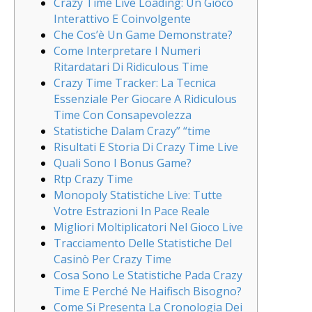
Crazy Time Live Loading: Un Gioco
Interattivo E Coinvolgente
Che Cos’è Un Game Demonstrate?
Come Interpretare I Numeri
Ritardatari Di Ridiculous Time
Crazy Time Tracker: La Tecnica
Essenziale Per Giocare A Ridiculous
Time Con Consapevolezza
Statistiche Dalam Crazy” “time
Risultati E Storia Di Crazy Time Live
Quali Sono I Bonus Game?
Rtp Crazy Time
Monopoly Statistiche Live: Tutte
Votre Estrazioni In Pace Reale
Migliori Moltiplicatori Nel Gioco Live
Tracciamento Delle Statistiche Del
Casinò Per Crazy Time
Cosa Sono Le Statistiche Pada Crazy
Time E Perché Ne Haifisch Bisogno?
Come Si Presenta La Cronologia Dei