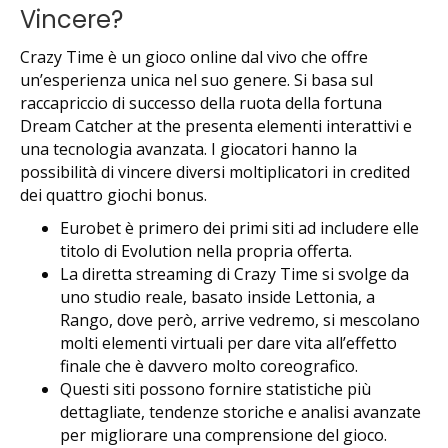
Vincere?
Crazy Time è un gioco online dal vivo che offre
un’esperienza unica nel suo genere. Si basa sul
raccapriccio di successo della ruota della fortuna
Dream Catcher at the presenta elementi interattivi e
una tecnologia avanzata. I giocatori hanno la
possibilità di vincere diversi moltiplicatori in credited
dei quattro giochi bonus.
Eurobet è primero dei primi siti ad includere elle
titolo di Evolution nella propria offerta.
La diretta streaming di Crazy Time si svolge da
uno studio reale, basato inside Lettonia, a
Rango, dove però, arrive vedremo, si mescolano
molti elementi virtuali per dare vita all’effetto
finale che è davvero molto coreografico.
Questi siti possono fornire statistiche più
dettagliate, tendenze storiche e analisi avanzate
per migliorare una comprensione del gioco.