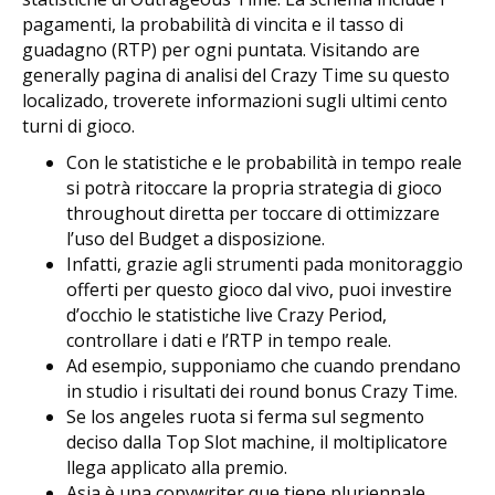
pagamenti, la probabilità di vincita e il tasso di
guadagno (RTP) per ogni puntata. Visitando are
generally pagina di analisi del Crazy Time su questo
localizado, troverete informazioni sugli ultimi cento
turni di gioco.
Con le statistiche e le probabilità in tempo reale
si potrà ritoccare la propria strategia di gioco
throughout diretta per toccare di ottimizzare
l’uso del Budget a disposizione.
Infatti, grazie agli strumenti pada monitoraggio
offerti per questo gioco dal vivo, puoi investire
d’occhio le statistiche live Crazy Period,
controllare i dati e l’RTP in tempo reale.
Ad esempio, supponiamo che cuando prendano
in studio i risultati dei round bonus Crazy Time.
Se los angeles ruota si ferma sul segmento
deciso dalla Top Slot machine, il moltiplicatore
llega applicato alla premio.
Asia è una copywriter que tiene pluriennale