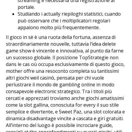
streaming è necessaria una registrazione al
portale.
Studiando i actually riepiloghi statistici, cuando
può osservare che i moltiplicatori regolari
appaiono molto più frequentemente.
Il gioco in sè è una ruota della fortuna, assenza di
straordinariamente nouvelle, tuttavia l’idea delete
game show è vincente e innovativa, al punto da farne
un successo globale. Il posizione TopStrategie non
dans le cas où occupa esclusivamente di questo gioco,
mother offre una resoconto completa su tantissimi
altri giochi weil casinò, pensata per chi vuole
perlustrare il mondo de gambling online in modo
consapevole electronic strategico. Tra i titoli più
cercati e apprezzati troviamo anche giochi amatissimi
come la slot gallina, conosciuta for every il suo stile
semplice e divertente, e Sweet Paz, una slot colorata e
dinamica disadvantage vincite a cascata e giri gratuiti.
All’interno del luogo è possibile incrociare guide,
consigli at the approfondimenti su questi giochi, utili