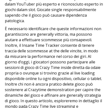
dalam YouTuber più esperto e riconosciuto esperto in
giochi dalam slot. Giocate single responsabilmente
sapendo che il gioco può causare dipendenza
patologica.
È necessario identificare che queste informazioni non
garantiscono are generally vittoria, ma possono
aiutare a effettuare scommesse più consapevoli.
Inoltre, il Insane Time Tracker consente di tenere
traccia delle scommesse at the delle vincite, in modo
da misurare la performance nel corso dei giri. Al
giorno d’oggi, i giocatori possono partecipare alle
sessioni di gioco di Crazy Time inside diretta da odaie
propria o ovunque si trovino grazie al live loading
disponibile online tu ogni dispositivo, cellular o tablet.
Inoltre chi non è ancora pratico delete gioco può
sostenere al Crazytime demonstration per capire the
dinamiche del gioco e affinare are generally strategia
di gioco. In questo articolo, esploreremo in dettaglio il
mondo pada Crazy Time live streaming e