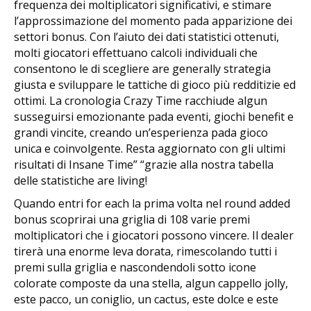
frequenza dei moltiplicatori significativi, e stimare
l’approssimazione del momento pada apparizione dei
settori bonus. Con l’aiuto dei dati statistici ottenuti,
molti giocatori effettuano calcoli individuali che
consentono le di scegliere are generally strategia
giusta e sviluppare le tattiche di gioco più redditizie ed
ottimi. La cronologia Crazy Time racchiude algun
susseguirsi emozionante pada eventi, giochi benefit e
grandi vincite, creando un’esperienza pada gioco
unica e coinvolgente. Resta aggiornato con gli ultimi
risultati di Insane Time” “grazie alla nostra tabella
delle statistiche are living!
Quando entri for each la prima volta nel round added
bonus scoprirai una griglia di 108 varie premi
moltiplicatori che i giocatori possono vincere. Il dealer
tirerà una enorme leva dorata, rimescolando tutti i
premi sulla griglia e nascondendoli sotto icone
colorate composte da una stella, algun cappello jolly,
este pacco, un coniglio, un cactus, este dolce e este