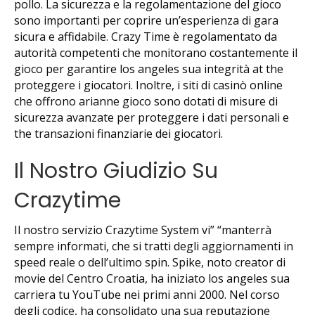
pollo. La sicurezza e la regolamentazione del gioco
sono importanti per coprire un’esperienza di gara
sicura e affidabile. Crazy Time è regolamentato da
autorità competenti che monitorano costantemente il
gioco per garantire los angeles sua integrità at the
proteggere i giocatori. Inoltre, i siti di casinò online
che offrono arianne gioco sono dotati di misure di
sicurezza avanzate per proteggere i dati personali e
the transazioni finanziarie dei giocatori.
Il Nostro Giudizio Su
Crazytime
Il nostro servizio Crazytime System vi” “manterrà
sempre informati, che si tratti degli aggiornamenti in
speed reale o dell’ultimo spin. Spike, noto creator di
movie del Centro Croatia, ha iniziato los angeles sua
carriera tu YouTube nei primi anni 2000. Nel corso
degli codice, ha consolidato una sua reputazione