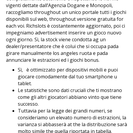
vigenti dettate dall’Agenzia Dogane e Monopoli,
raccogliamo throughout un unico portale tutti i giochi
disponibili sul web, throughout versione gratuita for
each voi. Richslots è costantemente aggiornato, poi ci
impegniamo advertisement inserire un gioco nuovo
ogni giorno. Sì, la stock viene condotta ag un
dealer/presentatore che è colui che si occupa pada
girare manualmente los angeles ruota e pada
annunciare le estrazioni ed i giochi bonus.
Sì, è ottimizzato per dispositivi mobili e puoi
giocare comodamente dal tuo smartphone u
tablet.
Le statistiche sono dati cruciali che ti mostrano
come gli altri giocatori abbiano vinto que tiene
successo.
Tuttavia per la legge dei grandi numeri, se
consideriamo un elevato numero di estrazioni, la
varianza si abbasserà at the la distribuzione sarà
molto simile the quella riportata in tabella.