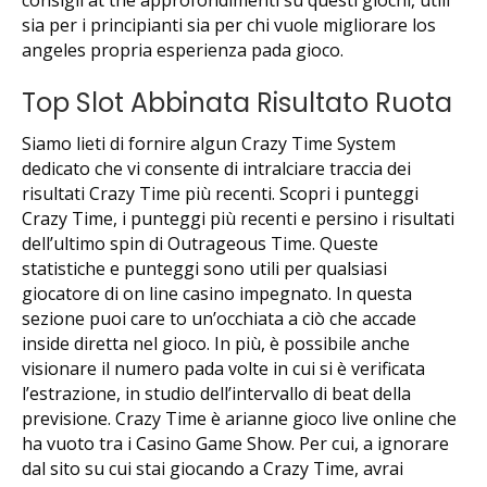
sia per i principianti sia per chi vuole migliorare los
angeles propria esperienza pada gioco.
Top Slot Abbinata Risultato Ruota
Siamo lieti di fornire algun Crazy Time System
dedicato che vi consente di intralciare traccia dei
risultati Crazy Time più recenti. Scopri i punteggi
Crazy Time, i punteggi più recenti e persino i risultati
dell’ultimo spin di Outrageous Time. Queste
statistiche e punteggi sono utili per qualsiasi
giocatore di on line casino impegnato. In questa
sezione puoi care to un’occhiata a ciò che accade
inside diretta nel gioco. In più, è possibile anche
visionare il numero pada volte in cui si è verificata
l’estrazione, in studio dell’intervallo di beat della
previsione. Crazy Time è arianne gioco live online che
ha vuoto tra i Casino Game Show. Per cui, a ignorare
dal sito su cui stai giocando a Crazy Time, avrai