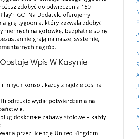
A
ożesz zdobyć do odwiedzenia 150
lay’n GO. Na Dodatek, oferujemy
a grę tygodnia, który zezwala zdobyć
wymiennych na gotówkę, bezpłatne spiny
bezustannie grają na naszej systemie,
ementarnych nagród.
 Obstaje Wpis W Kasynie
 i innych konsol, każdy znajdzie coś na
J
H) odrzucić wydał potwierdzenia na
państwie.
dług doskonałe zabawy stołowe – każdy
A
i.
owana przez licencję United Kingdom