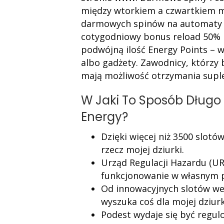
między wtorkiem a czwartkiem m
darmowych spinów na automaty P
cotygodniowy bonus reload 50% n
podwójną ilość Energy Points – 
albo gadżety. Zawodnicy, którzy 
mają możliwość otrzymania supl
W Jaki To Sposób Długo
Energy?
Dzięki więcej niż 3500 slotów
rzecz mojej dziurki.
Urząd Regulacji Hazardu (UR
funkcjonowanie w własnym 
Od innowacyjnych slotów we
wyszuka coś dla mojej dziurk
Podest wydaje się być regul