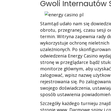
Gwoli Internautów 
Stamtąd udało nam się dowiedzieć
obrotu, przegranej, czasu sesji 
termin. Witryna zapewnia rady d
wykorzystuje ochronę nieletnich
uzależnionych. Po skonfigurowan
odwiedzenia Energy Casino wydaj
stronę w przeglądarce bądź stuk
monitorze głównym, aby uzyskać
zalogować, wpisz nazwę użytkow
rejestrowania się. Po zalogowan
swojego doświadczenia, ustawiają
sposób ustawienia powiadomień i
Szczegóły każdego turnieju znajd
stronie www. Darmowe spiny i c