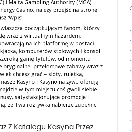
 i Malta Gambling Authority (MGA).
nergy Casino, należy przejść na stronę
sz ‘Wpis’.
zwłaszcza początkującym fanom, którzy
dę wraz z wirtualnym hazardem.
1
powracają na ich platformę w postaci
ackjacka, komputerów stołowych i konsol
1
 szeroką gamę tytułów, od momentu
e oryginalne, przełomowe zabawy wraz z
iek chcesz grać – sloty, ruletka,
– nasze Kasyno i Kasyno na żywo oferują
ajdzie w tym miejscu coś gwoli siebie.
usy, satysfakcjonujące promocje i
wią, że Twa rozrywka nabierze zupełnie
z Z Katalogu Kasyna Przez