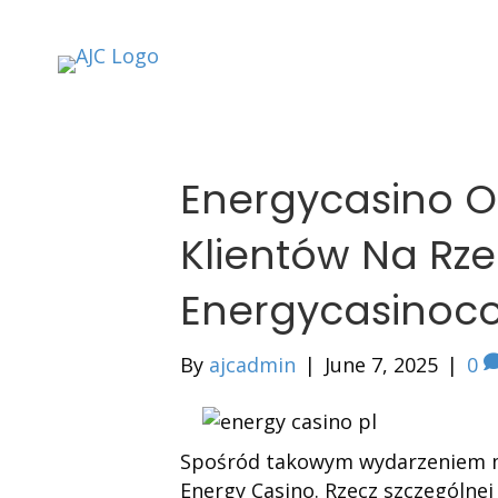
Energycasino Op
Klientów Na Rz
Energycasinoc
By
ajcadmin
|
June 7, 2025
|
0
Spośród takowym wydarzeniem m
Energy Casino. Rzecz szczególnej