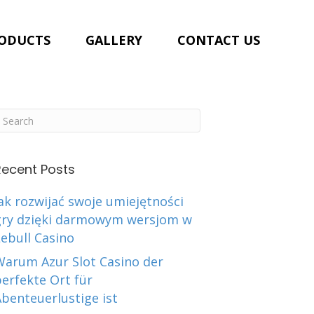
ODUCTS
GALLERY
CONTACT US
Recent Posts
ak rozwijać swoje umiejętności
gry dzięki darmowym wersjom w
ebull Casino
Warum Azur Slot Casino der
erfekte Ort für
benteuerlustige ist