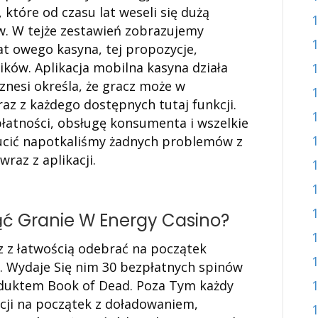
 które od czasu lat weseli się dużą
w. W tejże zestawień zobrazujemy
at owego kasyna, tej propozycje,
ników. Aplikacja mobilna kasyna działa
iznesi określa, że gracz może w
z z każdego dostępnych tutaj funkcji.
atności, obsługę konsumenta i wszelkie
zucić napotkaliśmy żadnych problemów z
wraz z aplikacji.
ć Granie W Energy Casino?
z łatwością odebrać na początek
 Wydaje Się nim 30 bezpłatnych spinów
duktem Book of Dead. Poza Tym każdy
cji na początek z doładowaniem,