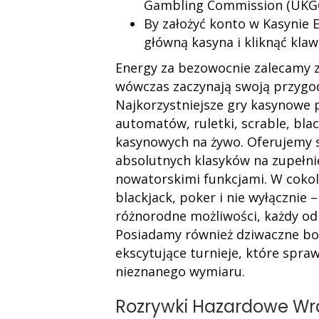
Gambling Commission (UKGC)
By założyć konto w Kasynie E
główną kasyna i kliknąć klawi
Energy za bezowocnie zalecamy 
wówczas zaczynają swoją przygo
Najkorzystniejsze gry kasynowe 
automatów, ruletki, scrable, bl
kasynowych na żywo. Oferujemy
absolutnych klasyków na zupełni
nowatorskimi funkcjami. W cokolw
blackjack, poker i nie wyłącznie 
różnorodne możliwości, każdy odn
Posiadamy również dziwaczne bon
ekscytujące turnieje, które spra
nieznanego wymiaru.
Rozrywki Hazardowe Wra