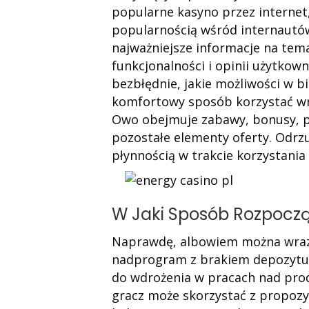
popularne kasyno przez internet,
popularnością wśród internautó
najważniejsze informacje na tem
funkcjonalności i opinii użytkow
bezbłędnie, jakie możliwości w b
komfortowy sposób korzystać wra
Owo obejmuje zabawy, bonusy, pł
pozostałe elementy oferty. Odr
płynnością w trakcie korzystania 
W Jaki Sposób Rozpoczą
Naprawdę, albowiem można wraz 
nadprogram z brakiem depozytu.
do wdrożenia w pracach nad pro
gracz może skorzystać z propozy