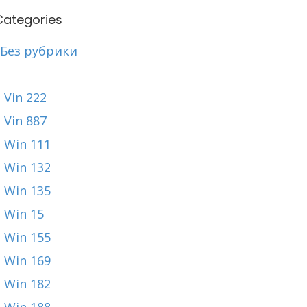
Categories
! Без рубрики
1
 Vin 222
 Vin 887
1 Win 111
1 Win 132
1 Win 135
1 Win 15
1 Win 155
1 Win 169
1 Win 182