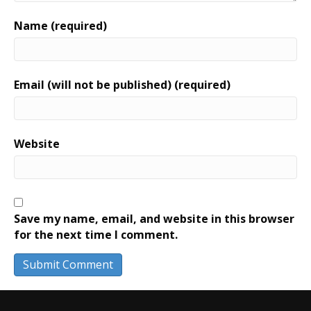
Name (required)
Email (will not be published) (required)
Website
Save my name, email, and website in this browser
for the next time I comment.