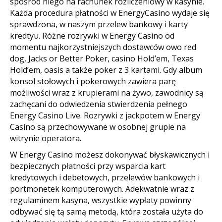
spośród niego na rachunek rozliczeniowy w kasynie.
Każda procedura płatności w EnergyCasino wydaje się
sprawdzona, w naszym przelew bankowy i karty
kredtyu. Różne rozrywki w Energy Casino od
momentu najkorzystniejszych dostawców owo red
dog, Jacks or Better Poker, casino Hold’em, Texas
Hold’em, oasis a także poker z 3 kartami. Gdy album
konsol stołowych i pokerowych zawiera parę
możliwości wraz z krupierami na żywo, zawodnicy są
zachęcani do odwiedzenia stwierdzenia pełnego
Energy Casino Live. Rozrywki z jackpotem w Energy
Casino są przechowywane w osobnej grupie na
witrynie operatora.
W Energy Casino możesz dokonywać błyskawicznych i
bezpiecznych płatności przy wsparcia kart
kredytowych i debetowych, przelewów bankowych i
portmonetek komputerowych. Adekwatnie wraz z
regulaminem kasyna, wszystkie wypłaty powinny
odbywać się tą samą metodą, która została użyta do