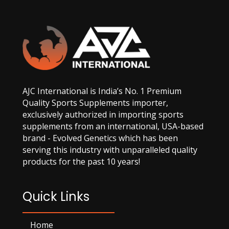
AJC International is India’s No. 1 Premium
Quality Sports Supplements importer,
exclusively authorized in importing sports
supplements from an international, USA-based
brand - Evolved Genetics which has been
serving this industry with unparalleled quality
products for the past 10 years!
Quick Links
Home