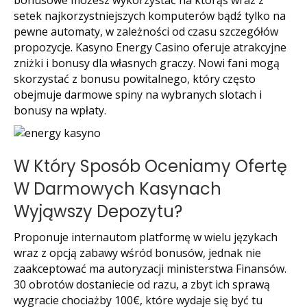
bonusowe możesz wykorzystać na którąś wraz z
setek najkorzystniejszych komputerów bądź tylko na
pewne automaty, w zależności od czasu szczegółów
propozycje. Kasyno Energy Casino oferuje atrakcyjne
zniżki i bonusy dla własnych graczy. Nowi fani mogą
skorzystać z bonusu powitalnego, który często
obejmuje darmowe spiny na wybranych slotach i
bonusy na wpłaty.
W Który Sposób Oceniamy Ofertę
W Darmowych Kasynach
Wyjąwszy Depozytu?
Proponuje internautom platformę w wielu językach
wraz z opcją zabawy wśród bonusów, jednak nie
zaakceptować ma autoryzacji ministerstwa Finansów.
30 obrotów dostaniecie od razu, a zbyt ich sprawą
wygracie chociażby 100€, które wydaje się być tu