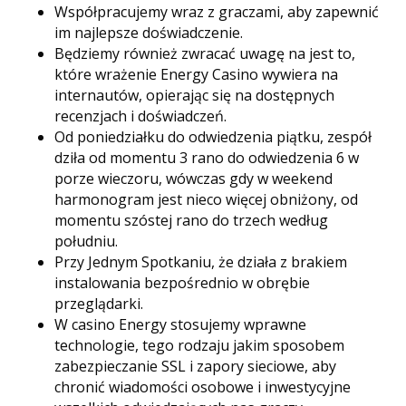
Współpracujemy wraz z graczami, aby zapewnić
im najlepsze doświadczenie.
Będziemy również zwracać uwagę na jest to,
które wrażenie Energy Casino wywiera na
internautów, opierając się na dostępnych
recenzjach i doświadczeń.
Od poniedziałku do odwiedzenia piątku, zespół
dziła od momentu 3 rano do odwiedzenia 6 w
porze wieczoru, wówczas gdy w weekend
harmonogram jest nieco więcej obniżony, od
momentu szóstej rano do trzech według
południu.
Przy Jednym Spotkaniu, że działa z brakiem
instalowania bezpośrednio w obrębie
przeglądarki.
W casino Energy stosujemy wprawne
technologie, tego rodzaju jakim sposobem
zabezpieczanie SSL i zapory sieciowe, aby
chronić wiadomości osobowe i inwestycyjne