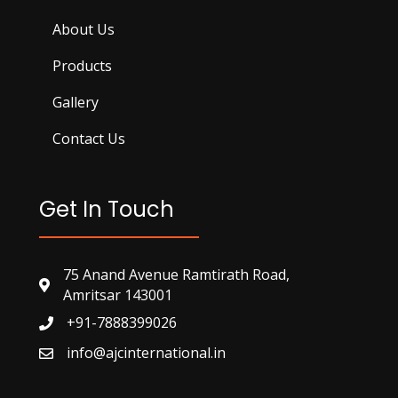
About Us
Products
Gallery
Contact Us
Get In Touch
75 Anand Avenue Ramtirath Road,
Amritsar 143001
+91-7888399026
info@ajcinternational.in