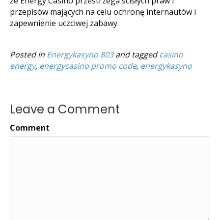
że Energy Casino przestrzega ścisłych praw i
przepisów mających na celu ochronę internautów i
zapewnienie uczciwej zabawy.
Posted in
Energykasyno 803
and tagged
casino
energy
,
energycasino promo code
,
energykasyno
Leave a Comment
Comment