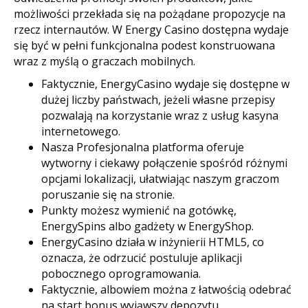
możliwości przekłada się na pożądane propozycje na
rzecz internautów. W Energy Casino dostępna wydaje
się być w pełni funkcjonalna podest konstruowana
wraz z myślą o graczach mobilnych.
Faktycznie, EnergyCasino wydaje się dostępne w
dużej liczby państwach, jeżeli własne przepisy
pozwalają na korzystanie wraz z usług kasyna
internetowego.
Nasza Profesjonalna platforma oferuje
wytworny i ciekawy połączenie spośród różnymi
opcjami lokalizacji, ułatwiając naszym graczom
poruszanie się na stronie.
Punkty możesz wymienić na gotówkę,
EnergySpins albo gadżety w EnergyShop.
EnergyCasino działa w inżynierii HTML5, co
oznacza, że odrzucić postuluje aplikacji
pobocznego oprogramowania.
Faktycznie, albowiem można z łatwością odebrać
na start bonus wyjąwszy depozytu.