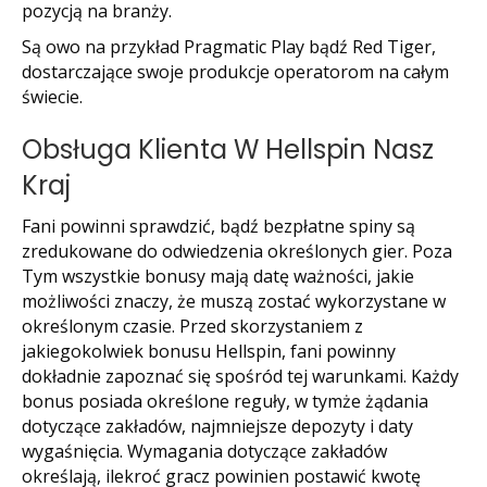
pozycją na branży.
Są owo na przykład Pragmatic Play bądź Red Tiger,
dostarczające swoje produkcje operatorom na całym
świecie.
Obsługa Klienta W Hellspin Nasz
Kraj
Fani powinni sprawdzić, bądź bezpłatne spiny są
zredukowane do odwiedzenia określonych gier. Poza
Tym wszystkie bonusy mają datę ważności, jakie
możliwości znaczy, że muszą zostać wykorzystane w
określonym czasie. Przed skorzystaniem z
jakiegokolwiek bonusu Hellspin, fani powinny
dokładnie zapoznać się spośród tej warunkami. Każdy
bonus posiada określone reguły, w tymże żądania
dotyczące zakładów, najmniejsze depozyty i daty
wygaśnięcia. Wymagania dotyczące zakładów
określają, ilekroć gracz powinien postawić kwotę