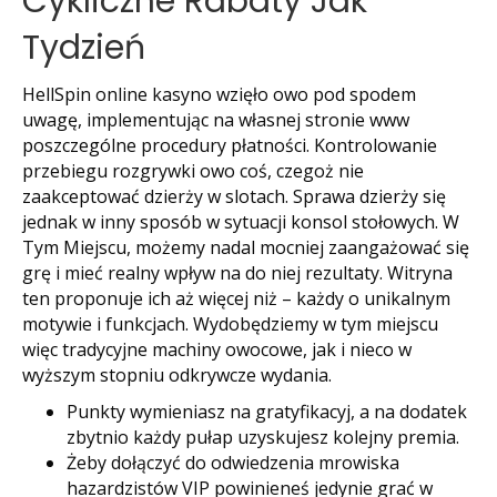
Cykliczne Rabaty Jak
Tydzień
HellSpin online kasyno wzięło owo pod spodem
uwagę, implementując na własnej stronie www
poszczególne procedury płatności. Kontrolowanie
przebiegu rozgrywki owo coś, czegoż nie
zaakceptować dzierży w slotach. Sprawa dzierży się
jednak w inny sposób w sytuacji konsol stołowych. W
Tym Miejscu, możemy nadal mocniej zaangażować się
grę i mieć realny wpływ na do niej rezultaty. Witryna
ten proponuje ich aż więcej niż – każdy o unikalnym
motywie i funkcjach. Wydobędziemy w tym miejscu
więc tradycyjne machiny owocowe, jak i nieco w
wyższym stopniu odkrywcze wydania.
Punkty wymieniasz na gratyfikacyj, a na dodatek
zbytnio każdy pułap uzyskujesz kolejny premia.
Żeby dołączyć do odwiedzenia mrowiska
hazardzistów VIP powinieneś jedynie grać w