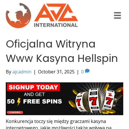
Oficjalna Witryna
Www Kasyna Hellspin
By
ajcadmin
|
October 31, 2025
|
0
Konkurencja toczy się między graczami kasyna
internetowego, jakie możliwości także wpływa na