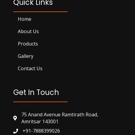
Quick Links
Home
About Us
Products
Gallery
Contact Us
Get In Touch
75 Anand Avenue Ramtirath Road,
Amritsar 143001
+91-7888399026