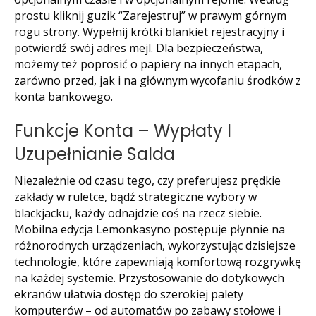
prostu kliknij guzik “Zarejestruj” w prawym górnym
rogu strony. Wypełnij krótki blankiet rejestracyjny i
potwierdź swój adres mejl. Dla bezpieczeństwa,
możemy też poprosić o papiery na innych etapach,
zarówno przed, jak i na głównym wycofaniu środków z
konta bankowego.
Funkcje Konta – Wypłaty I
Uzupełnianie Salda
Niezależnie od czasu tego, czy preferujesz prędkie
zakłady w ruletce, bądź strategiczne wybory w
blackjacku, każdy odnajdzie coś na rzecz siebie.
Mobilna edycja Lemonkasyno postępuje płynnie na
różnorodnych urządzeniach, wykorzystując dzisiejsze
technologie, które zapewniają komfortową rozgrywkę
na każdej systemie. Przystosowanie do dotykowych
ekranów ułatwia dostęp do szerokiej palety
komputerów – od automatów po zabawy stołowe i