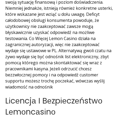
swoją sytuację finansową i poziom doświadczenia.
Niemniej jednakże, istnieją również konkretne usterki,
które wskazane jest wziąć u dołu uwagę. Deficyt
całodobowej obsługi konsumenta powoduje, że
użytkownicy nie zaakceptować zawsze mogą
błyskawicznie uzyskać odpowiedź na możliwe
testowania. Co Więcej Lemon Casino działa na
zagranicznej autoryzacji, więc nie zaakceptować
wydaje się ustawowe w PL. Alternatywą gwoli czatu na
żywo wydaje się być odnośnik list elektroniczny, zbyt
pomocą którego można skontaktować się wraz z
pracownikami kasyna. Jeżeli odrzucić chcesz
bezzwłocznej pomocy i na odpowiedź customer
supportu możesz trochę poczekać, wówczas wyślij
wiadomość na odnośnik
Lіcеncjа І Bеzpіеczеństwо
Lеmоncаsіnо