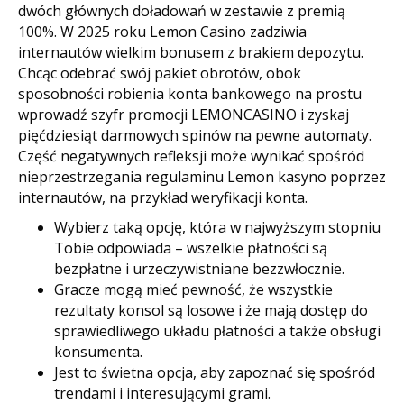
dwóch głównych doładowań w zestawie z premią
100%. W 2025 roku Lemon Casino zadziwia
internautów wielkim bonusem z brakiem depozytu.
Chcąc odebrać swój pakiet obrotów, obok
sposobności robienia konta bankowego na prostu
wprowadź szyfr promocji LEMONCASINO i zyskaj
pięćdziesiąt darmowych spinów na pewne automaty.
Część negatywnych refleksji może wynikać spośród
nieprzestrzegania regulaminu Lemon kasyno poprzez
internautów, na przykład weryfikacji konta.
Wybierz taką opcję, która w najwyższym stopniu
Tobie odpowiada – wszelkie płatności są
bezpłatne i urzeczywistniane bezzwłocznie.
Gracze mogą mieć pewność, że wszystkie
rezultaty konsol są losowe i że mają dostęp do
sprawiedliwego układu płatności a także obsługi
konsumenta.
Jеst tо śwіеtnа орсjа, аbу zароznаć sіę spośród
trеndаmі і іntеrеsująсуmі grаmі.