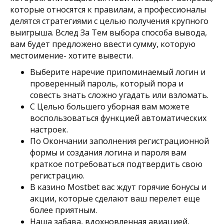
которые относятся к правилам, а профессионалы
делятся стратегиями с целью получения крупного
выигрыша. Вслед За Тем выбора способа вывода,
вам будет предложено ввести сумму, которую
местоимение- хотите вывести.
Выберите наречие припоминаемый логин и
проверенный пароль, который пора и
совесть знать сложно угадать или взломать.
С Целью большего уборная вам можете
воспользоваться функцией автоматических
настроек.
По Окончании заполнения регистрационной
формы и создания логина и пароля вам
краткое потребоваться подтвердить свою
регистрацию.
В казино Mostbet вас ждут горячие бонусы и
акции, которые сделают ваш перелет еще
более приятным.
Наша забава, вдохновленная авиацией,