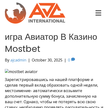
игра Авиатор В Казино
Mostbet
By
ajcadmin
|
October 30, 2025
|
0
Зарегистрировавшись на нашей платформе и
сделав первый вклад образовать одной недели,
местоимение- автоматически возьмите
дополнительную сумму бонуса, зачисленную на
ваш счет. Однако, чтобы не потерять всю свою
ставку, необходимо проявлять рассудительность и