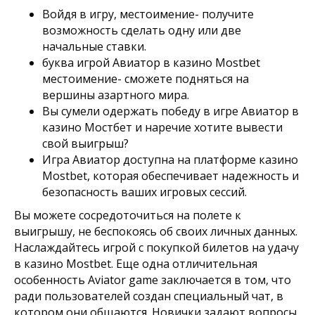
Войдя в игру, местоимение- получите
возможность сделать одну или две
начальные ставки.
буква игрой Авиатор в казино Mostbet
местоимение- сможете подняться на
вершины азартного мира.
Вы сумели одержать победу в игре Авиатор в
казино Мостбет и наречие хотите вывести
свой выигрыш?
Игра Авиатор доступна на платформе казино
Mostbet, которая обеспечивает надежность и
безопасность ваших игровых сессий.
Вы можете сосредоточиться на полете к
выигрышу, не беспокоясь об своих личных данных.
Наслаждайтесь игрой с покупкой билетов на удачу
в казино Mostbet. Еще одна отличительная
особенность Aviator game заключается в том, что
ради пользователей создан специальный чат, в
котором они общаются. Новички задают вопросы,