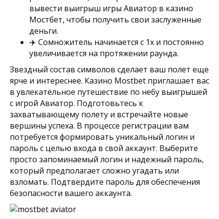
вывести выигрыш игры Авиатор в казино
Мостбет, чтобы получить свои заслуженные
деньги.
✈️ Сомножитель начинается с 1x и постоянно
увеличивается на протяжении раунда.
Звездный состав символов сделает ваш полет еще
ярче и интереснее. Казино Mostbet приглашает вас
в увлекательное путешествие по небу выигрышей
с игрой Авиатор. Подготовьтесь к
захватывающему полету и встречайте новые
вершины успеха. В процессе регистрации вам
потребуется формировать уникальный логин и
пароль с целью входа в свой аккаунт. Выберите
просто запоминаемый логин и надежный пароль,
который предполагает сложно угадать или
взломать. Подтвердите пароль для обеспечения
безопасности вашего аккаунта.