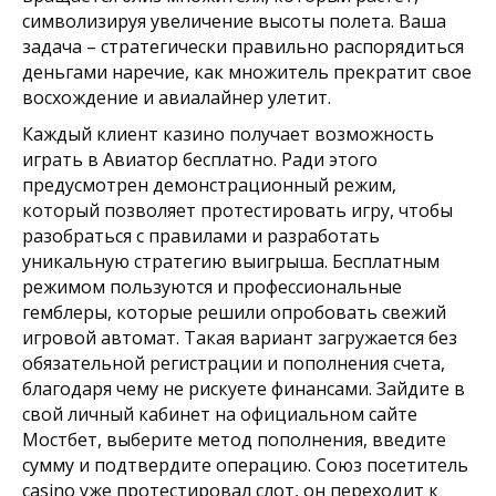
символизируя увеличение высоты полета. Ваша
задача – стратегически правильно распорядиться
деньгами наречие, как множитель прекратит свое
восхождение и авиалайнер улетит.
Каждый клиент казино получает возможность
играть в Авиатор бесплатно. Ради этого
предусмотрен демонстрационный режим,
который позволяет протестировать игру, чтобы
разобраться с правилами и разработать
уникальную стратегию выигрыша. Бесплатным
режимом пользуются и профессиональные
гемблеры, которые решили опробовать свежий
игровой автомат. Такая вариант загружается без
обязательной регистрации и пополнения счета,
благодаря чему не рискуете финансами. Зайдите в
свой личный кабинет на официальном сайте
Мостбет, выберите метод пополнения, введите
сумму и подтвердите операцию. Союз посетитель
casino уже протестировал слот, он переходит к