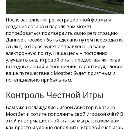
После заполнения регистрационной формы и
создания логина и пароля вам может
потребоваться подтвердить свою регистрацию.
Данное способен быть сделано путем перехода по
ссылке, которая будет отправлена на вашу
электронную почту. Наша цель – постоянно
улучшать ваш игровой опыт, предоставляя гряда
выгодных акций и поощрений, гарантируя, словно
ваше путешествие с Mostbet будет приятным и
потенциально прибыльным.
Контроль Честной Игры
Вам уже наслаждались игрой Авиатор в казино
Мостбет и хотите пополнить свой игровой счёт? В
этой информационной статье мы расскажем вам,
как просто и удобно пополнить игровой счёт игры