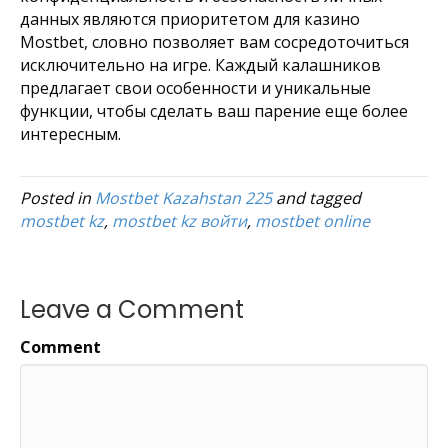
данных являются приоритетом для казино
Mostbet, словно позволяет вам сосредоточиться
исключительно на игре. Каждый калашников
предлагает свои особенности и уникальные
функции, чтобы сделать ваш парение
еще более
интересным.
Posted in
Mostbet Kazahstan 225
and tagged
mostbet kz
,
mostbet kz войти
,
mostbet online
Leave a Comment
Comment