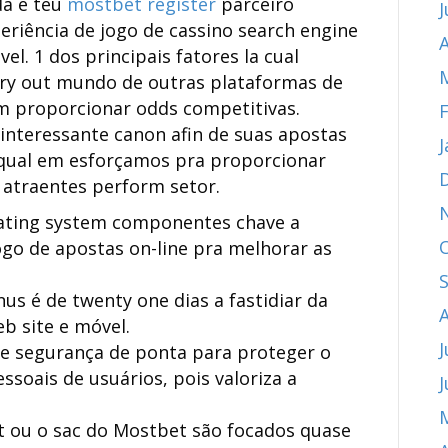
da é teu
mostbet register
parceiro
eriência de jogo de cassino search engine
A
l. 1 dos principais fatores la cual
rry out mundo de outras plataformas de
 proporcionar odds competitivas.
interessante canon afin de suas apostas
 o qual em esforçamos pra proporcionar
 atraentes perform setor.
rating system componentes chave a
ogo de apostas on-line pra melhorar as
us é de twenty one dias a fastidiar da
b site e móvel.
J
de segurança de ponta para proteger o
ssoais de usuários, pois valoriza a
t ou o sac do Mostbet são focados quase