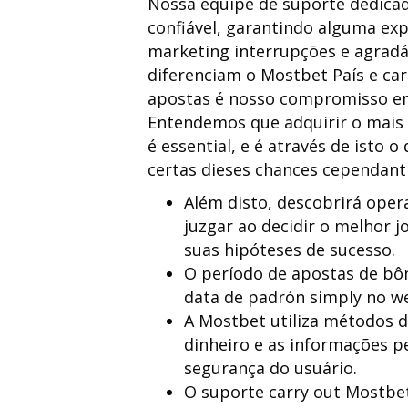
Nossa equipe de suporte dedica
confiável, garantindo alguma exp
marketing interrupções e agradáve
diferenciam o Mostbet País e ca
apostas é nosso compromisso em
Entendemos que adquirir o mais 
é essential, e é através de isto
certas dieses chances cependant
Além disto, descobrirá ope
juzgar ao decidir o melhor j
suas hipóteses de sucesso.
O período de apostas de bôn
data de padrón simply no we
A Mostbet utiliza métodos 
dinheiro e as informações pe
segurança do usuário.
O suporte carry out Mostbe