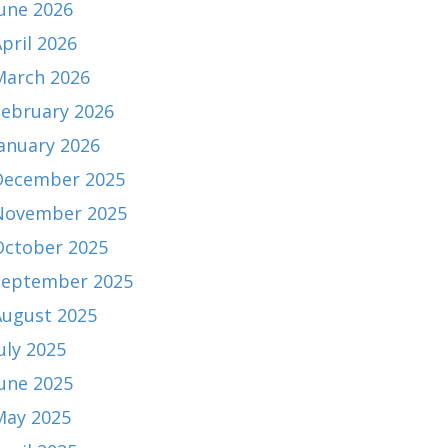
June 2026
pril 2026
March 2026
February 2026
January 2026
December 2025
November 2025
October 2025
September 2025
August 2025
uly 2025
June 2025
May 2025