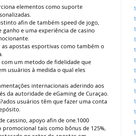
rciona elementos como suporte
sonalizadas.
stinto afin de também speed de jogo,
 ganho e uma experiência de casino
ocionante.
ar as apostas esportivas como também o
a.
a com um metodo de fidelidade que
em usuários à medida o qual eles
mentações internacionais aderindo aos
vés da autoridade de eGaming de Curaçao.
?ados usuários têm que fazer uma conta
epósito.
de cassino, apoyo afin de one.1000
o promocional tais como bônus de 125%,
destacado no setor de apostas em