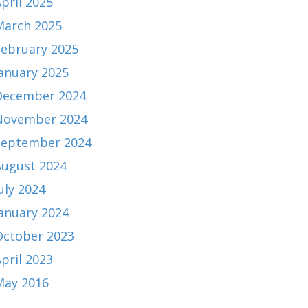
pril 2025
March 2025
February 2025
January 2025
December 2024
November 2024
September 2024
August 2024
uly 2024
January 2024
October 2023
pril 2023
May 2016