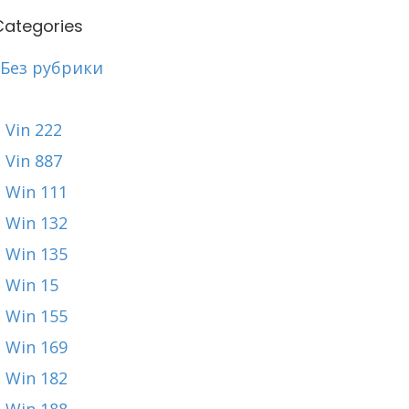
Categories
! Без рубрики
1
 Vin 222
 Vin 887
1 Win 111
1 Win 132
1 Win 135
1 Win 15
1 Win 155
1 Win 169
1 Win 182