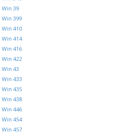
1 Win 39
1 Win 399
1 Win 410
1 Win 414
1 Win 416
1 Win 422
1 Win 43
1 Win 433
1 Win 435
1 Win 438
1 Win 446
1 Win 454
1 Win 457