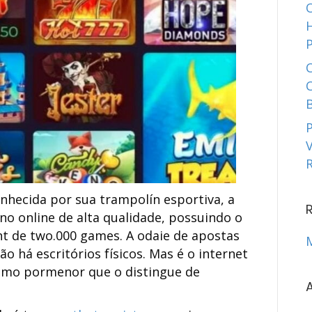
O
P
C
C
nhecida por sua trampolín esportiva, a
o online de alta qualidade, possuindo o
nt de two.000 games. A odaie de apostas
o há escritórios físicos. Mas é o internet
fimo pormenor que o distingue de