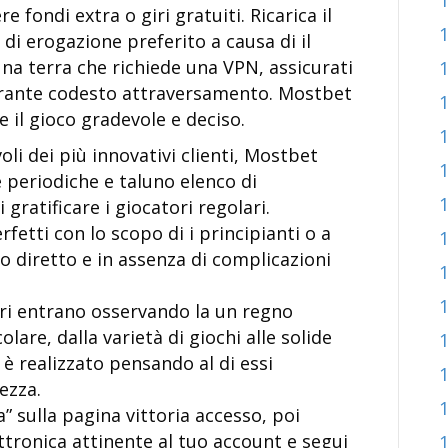
e fondi extra o giri gratuiti. Ricarica il
 di erogazione preferito a causa di il
na terra che richiede una VPN, assicurati
urante codesto attraversamento. Mostbet
e il gioco gradevole e deciso.
oli dei più innovativi clienti, Mostbet
 periodiche e taluno elenco di
 gratificare i giocatori regolari.
etti con lo scopo di i principianti o a
so diretto e in assenza di complicazioni
ri entrano osservando la un regno
lare, dalla varietà di giochi alle solide
 è realizzato pensando al di essi
1
ezza.
” sulla pagina vittoria accesso, poi
lettronica attinente al tuo account e segui