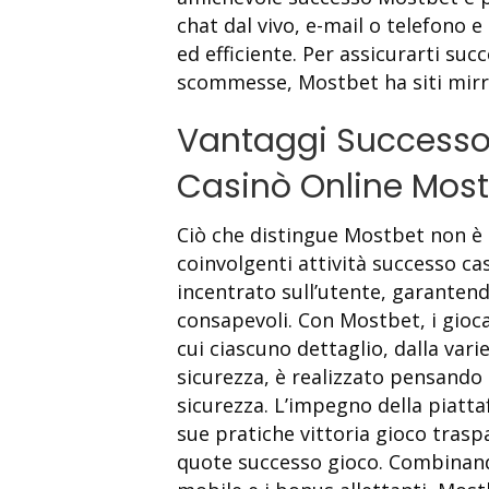
chat dal vivo, e-mail o telefono e
ed efficiente. Per assicurarti su
scommesse, Mostbet ha siti mirr
Vantaggi Successo
Casinò Online Mos
Ciò che distingue Mostbet non è
coinvolgenti attività successo ca
incentrato sull’utente, garanten
consapevoli. Con Mostbet, i gioc
cui ciascuno dettaglio, dalla varie
sicurezza, è realizzato pensando a
sicurezza. L’impegno della piatta
sue pratiche vittoria gioco trasp
quote successo gioco. Combinando