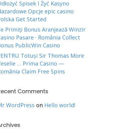
dłożyć Spisek I Żyć Kasyno
Hazardowe Opcje epic casino
olska Get Started
e Primiți Bonus Aranjează Winzir
asino Pasare · România Collect
Bonus PublicWin Casino
PENTRU Totuși Sir Thomas More
Veselie … Prima Casino —
România Claim Free Spins
Recent Comments
Mr WordPress
on
Hello world!
Archives