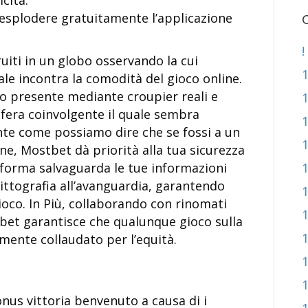
esplodere gratuitamente l’applicazione
iti in un globo osservando la cui
ale incontra la comodità del gioco online.
so presente mediante croupier reali e
1
sfera coinvolgente il quale sembra
1
nte come possiamo dire che se fossi a un
zione, Mostbet dà priorità alla tua sicurezza
taforma salvaguarda le tue informazioni
rittografia all’avanguardia, garantendo
ioco. In Più, collaborando con rinomati
tbet garantisce che qualunque gioco sulla
mente collaudato per l’equità.
nus vittoria benvenuto a causa di i