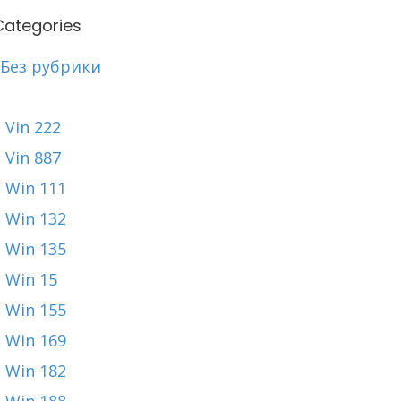
Categories
! Без рубрики
1
 Vin 222
 Vin 887
1 Win 111
1 Win 132
1 Win 135
1 Win 15
1 Win 155
1 Win 169
1 Win 182