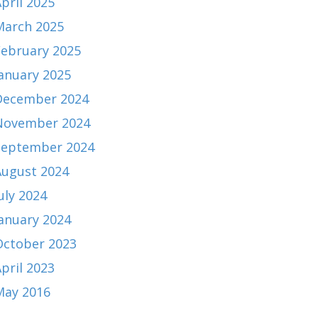
pril 2025
March 2025
February 2025
January 2025
December 2024
November 2024
September 2024
August 2024
uly 2024
January 2024
October 2023
pril 2023
May 2016