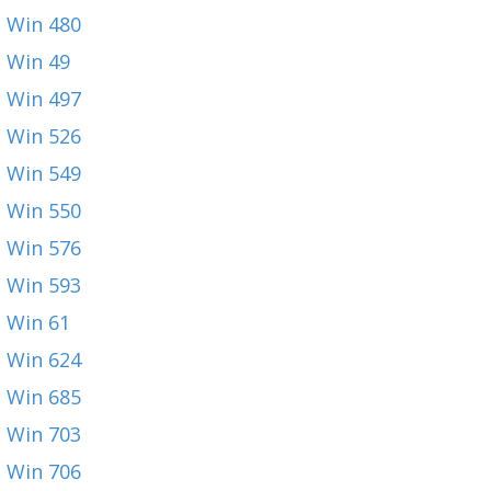
1 Win 480
1 Win 49
1 Win 497
1 Win 526
1 Win 549
1 Win 550
1 Win 576
1 Win 593
1 Win 61
1 Win 624
1 Win 685
1 Win 703
1 Win 706