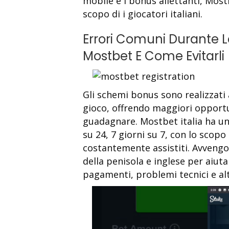
mobile e i bonus allettanti, Mos
scopo di i giocatori italiani.
Errori Comuni Durante L
Mostbet E Come Evitarli
Gli schemi bonus sono realizzati 
gioco, offrendo maggiori oppor
guadagnare. Mostbet italia ha un’a
su 24, 7 giorni su 7, con lo scopo
costantemente assistiti. Avvengo
della penisola e inglese per aiuta
pagamenti, problemi tecnici e alt