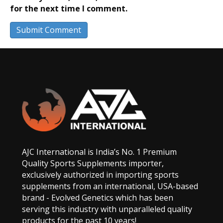
for the next time I comment.
AJC International is India’s No. 1 Premium
Quality Sports Supplements importer,
exclusively authorized in importing sports
supplements from an international, USA-based
brand - Evolved Genetics which has been
serving this industry with unparalleled quality
products for the past 10 years!