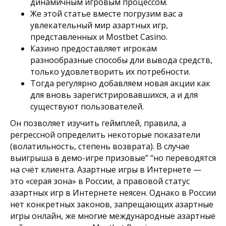
динамичным игровым процессом.
Же этой статье вместе погрузим вас а
увлекательный мир азартных игр,
представленных и Mostbet Casino.
Казино предоставляет игрокам
разнообразные способы дли вывода средств,
только удовлетворить их потребности.
Тогда регулярно добавляем новая акции как
для вновь зарегистрировавшихся, а и для
существуют пользователей.
Он позволяет изучить геймплей, правила, а
регрессной определить некоторые показатели
(волатильность, степень возврата). В случае
выигрыша в демо-игре призовые” “но переводятся
на счёт клиента. Азартные игры в Интернете —
это «серая зона» в России, а правовой статус
азартных игр в Интернете неясен. Однако в России
нет конкретных законов, запрещающих азартные
игры онлайн, же многие международные азартные