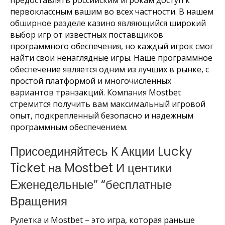
первоклассным вашим во всех частности. В нашем
обширное разделе казино являющийся широкий
выбор игр от известных поставщиков
программного обеспечения, но каждый игрок смог
найти свои ненаглядные игры. Наше программное
обеспечение является одним из лучших в рынке, с
простой платформой и многочисленных
вариантов транзакций. Компания Mostbet
стремится получить вам максимальный игровой
опыт, подкрепленный безопасно и надежным
программным обеспечением.
Присоединяйтесь К Акции Lucky
Ticket на Mostbet И центики
Еженедельные” “бесплатные
Вращения
Рулетка и Mostbet – это игра, которая раньше