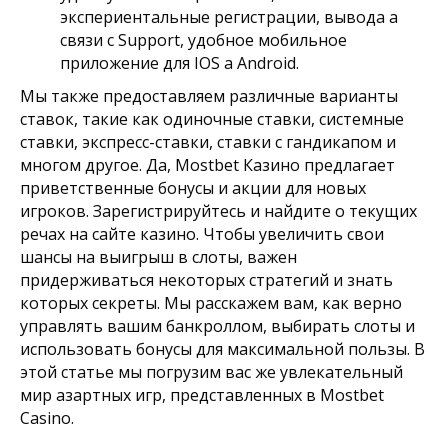
экспериентальные регистрации, вывода а
связи с Support, удобное мобильное
приложение для IOS а Android.
Мы также предоставляем различные варианты
ставок, такие как одиночные ставки, системные
ставки, экспресс-ставки, ставки с гандикапом и
многом другое. Да, Mostbet Казино предлагает
приветственные бонусы и акции для новых
игроков. Зарегистрируйтесь и найдите о текущих
речах на сайте казино. Чтобы увеличить свои
шансы на выигрыш в слоты, важен
придерживаться некоторых стратегий и знать
которых секреты. Мы расскажем вам, как верно
управлять вашим банкроллом, выбирать слоты и
использовать бонусы для максимальной пользы. В
этой статье мы погрузим вас же увлекательный
мир азартных игр, представленных в Mostbet
Casino.