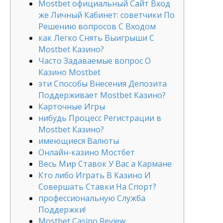
Mostbet официальный Сайт Вход
же Личный Кабинет: советчики По
Решению вопросов С Входом
как Легко Снять Выигрыши С
Mostbet Казино?
Часто Задаваемые вопрос О
Казино Mostbet
эти Способы Внесения Депозита
Поддерживает Mostbet Казино?
Карточные Игры
нибудь Процесс Регистрации в
Mostbet Казино?
имеющиеся Валюты
Онлайн-казино Мостбет
Весь Мир Ставок У Вас а Кармане
Кто либо Играть В Казино И
Совершать Ставки На Спорт?
профессиональную Служба
Поддержки!
Mostbet Casino Review