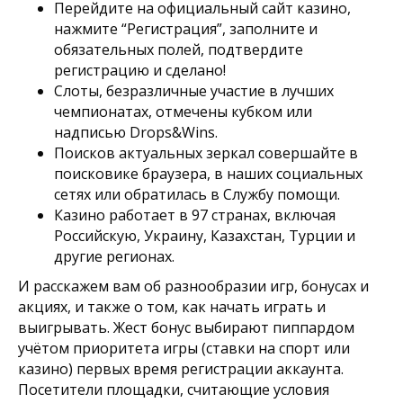
Перейдите на официальный сайт казино,
нажмите “Регистрация”, заполните и
обязательных полей, подтвердите
регистрацию и сделано!
Слоты, безразличные участие в лучших
чемпионатах, отмечены кубком или
надписью Drops&Wins.
Поисков актуальных зеркал совершайте в
поисковике браузера, в наших социальных
сетях или обратилась в Службу помощи.
Казино работает в 97 странах, включая
Российскую, Украину, Казахстан, Турции и
другие регионах.
И расскажем вам об разнообразии игр, бонусах и
акциях, и также о том, как начать играть и
выигрывать. Жест бонус выбирают пиппардом
учётом приоритета игры (ставки на спорт или
казино) первых время регистрации аккаунта.
Посетители площадки, считающие условия