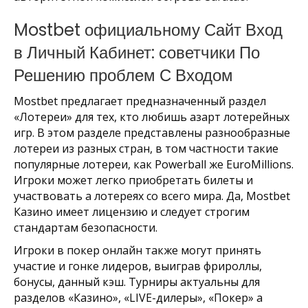
Mostbet официальному Сайт Вход
в Личный Кабинет: советчики По
Решению проблем С Входом
Mostbet предлагает предназначенный раздел
«Лотереи» для тех, кто любишь азарт лотерейных
игр. В этом разделе представлены разнообразные
лотереи из разных стран, в том частности такие
популярные лотереи, как Powerball же EuroMillions.
Игроки может легко приобретать билеты и
участвовать а лотереях со всего мира. Да, Mostbet
Казино имеет лицензию и следует строгим
стандартам безопасности.
Игроки в покер онлайн также могут принять
участие и гонке лидеров, выиграв фрироллы,
бонусы, данный кэш. Турниры актуальны для
разделов «Казино», «LIVE-дилеры», «Покер» а