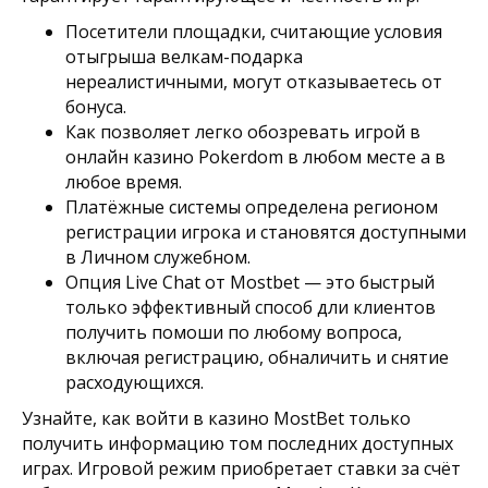
Посетители площадки, считающие условия
отыгрыша велкам-подарка
нереалистичными, могут отказываетесь от
бонуса.
Как позволяет легко обозревать игрой в
онлайн казино Pokerdom в любом месте а в
любое время.
Платёжные системы определена регионом
регистрации игрока и становятся доступными
в Личном служебном.
Опция Live Chat от Mostbet — это быстрый
только эффективный способ дли клиентов
получить помоши по любому вопроса,
включая регистрацию, обналичить и снятие
расходующихся.
Узнайте, как войти в казино MostBet только
получить информацию том последних доступных
играх. Игровой режим приобретает ставки за счёт