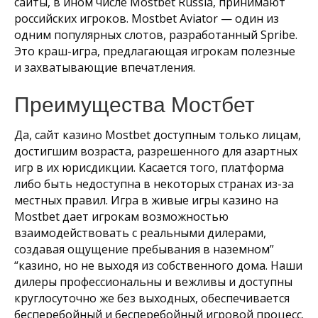
сайты, в ином числе Mostbet Russia, принимают
российских игроков. Mostbet Aviator — один из
одним популярных слотов, разработанный Spribe.
Это краш-игра, предлагающая игрокам полезные
и захватывающие впечатления.
Преимущества Мостбет
Да, сайт казино Mostbet доступным только лицам,
достигшим возраста, разрешенного для азартных
игр в их юрисдикции. Касается того, платформа
либо быть недоступна в некоторых странах из-за
местных правил. Игра в живые игры казино на
Mostbet дает игрокам возможностью
взаимодействовать с реальными дилерами,
создавая ощущение пребывания в наземном”
“казино, но не выходя из собственного дома. Наши
дилеры профессиональны и вежливы и доступны
круглосуточно же без выходных, обеспечивается
бесперебойный и бесперебойный игровой процесс.