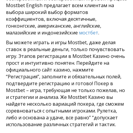
Mostbet English предлагает всем клиентам на
выбора широкий выбор форматов
коэффициентов, включая десятичные,
гонконгские, американские, английские,
малазийские и индонезийские
мостбет
.
Вы можете играть и игры Mostbet, даже делая
ставок в реальные деньги, только почувствовать
игру. Этапов регистрации в Mostbet Казино очень
прост и интуитивно понятен. Перейдите на
официального сайт казино, нажмите
“Регистрация”, заполните и обязательных полей,
подтвердите регистрацию и готово! Покер в
Mostbet – игра, требующая не только пожелав, но
и стратегии и анализа. Же Mostbet Казино вы
найдете несколько вариаций покера, где сможем
соревноваться с опытными игроками. Рулетка,
либо и основана а удаче, все равно” “допускает
использование различных стратегий и тактик.