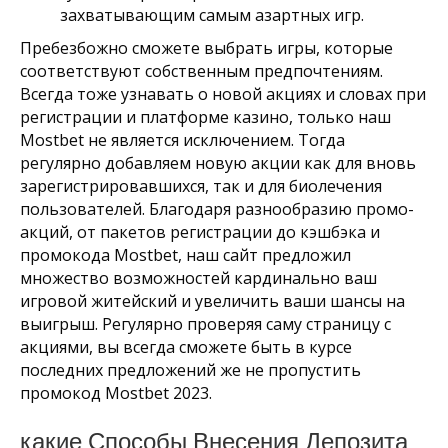
захватывающим самым азартных игр.
Пребезбожно сможете выбрать игры, которые
соответствуют собственным предпочтениям.
Всегда тоже узнавать о новой акциях и словах при
регистрации и платформе казино, только наш
Mostbet не является исключением. Тогда
регулярно добавляем новую акции как для вновь
зарегистрировавшихся, так и для биолечения
пользователей. Благодаря разнообразию промо-
акций, от пакетов регистрации до кэшбэка и
промокода Mostbet, наш сайт предложил
множество возможностей кардинально ваш
игровой житейский и увеличить ваши шансы на
выигрыш. Регулярно проверяя саму страницу с
акциями, вы всегда сможете быть в курсе
последних предложений же не пропустить
промокод Mostbet 2023.
какие Способы Внесения Депозита