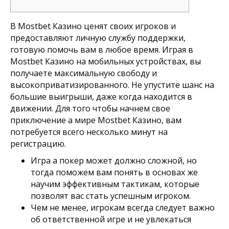
В Mostbet Казино ценят своих игроков и
предоставляют личную службу поддержки,
готовую помочь вам в любое время. Играя в
Mostbet Казино на мобильных устройствах, вы
получаете максимальную свободу и
высокоприватизированного. Не упустите шанс на
большие выигрыши, даже когда находится в
движении. Для того чтобы начнем свое
приключение а мире Mostbet Казино, вам
потребуется всего несколько минут на
регистрацию.
Игра а покер может должно сложной, но
тогда поможем вам понять в основах же
научим эффективным тактикам, которые
позволят вас стать успешным игроком.
Чем не менее, игрокам всегда следует важно
об ответственной игре и не увлекаться