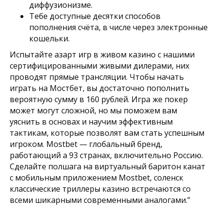
диффузионизме.
Тебе доступные десятки способов
пополнения счёта, в числе через электронные
кошельки.
Испытайте азарт игр в живом казино с нашими
сертифицированными живыми дилерами, них
проводят прямые трансляции. Чтобы начать
играть на Мостбет, вы достаточно пополнить
вероятную сумму в 160 рублей. Игра же покер
может могут сложной, но мы поможем вам
уяснить в основах и научим эффективным
тактикам, которые позволят вам стать успешным
игроком. Mostbet — глобальный бренд,
работающий а 93 странах, включительно Россию.
Сделайте полшага на виртуальный баритон канат
с мобильным приложением Mostbet, соленск
классические триллеры казино встречаются со
всеми шикарными современными аналогами.”