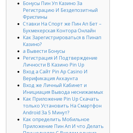
Бонусы Пин Уп Казино За
Регистрацию И Бездепозитный
Фриспины
Ставки На Спорт же Пин Ап Бет –
Букмекерская Контора Онлайн
Как Зарегистрироваться в Пинап
Казино?
а Вывести Бонусы
Регистрация И Подтверждение
Личности В Казино Pin Up
Вход а Сайт Pin Ap Casino И
Верификация Аккаунта
Вход же Личный Кабинет и
Инициация Вывода неснижаемых
Как Приложение Pin Up Скачать
только Установить На Смартфон
Android За 5 Минут?
Как определить Мобильное
Приложение Пин Ап И что Делать
При чедуэлле С Входом одноиз