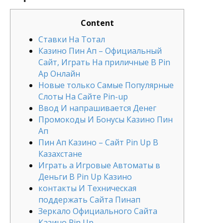
Content
Ставки На Тотал
Казино Пин Ап – Официальный
Сайт, Играть На приличные В Pin
Ap Онлайн
Новые только Самые Популярные
Слоты На Сайте Pin-up
Ввод И напрашивается Денег
Промокоды И Бонусы Казино Пин
Ап
Пин Ап Казино – Сайт Pin Up В
Казахстане
Играть а Игровые Автоматы в
Деньги В Pin Up Казино
контакты И Техническая
поддержать Сайта Пинап
Зеркало Официального Сайта
Казино Pin Up