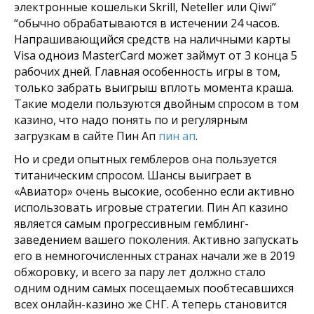
электронные кошельки Skrill, Neteller или Qiwi”
“обычно обрабатываются в истечении 24 часов.
Напрашивающийся средств на наличными карты
Visa одноиз MasterCard может займут от 3 конца 5
рабочих дней. Главная особенность игры в том,
только забрать выигрыш вплоть момента краша.
Такие модели пользуются двойным спросом в том
казино, что надо понять по и регулярным
загрузкам в сайте Пин Ап
пин ап
.
Но и среди опытных гемблеров она пользуется
титаническим спросом. Шансы выиграет в
«Авиатор» очень высокие, особенно если активно
использовать игровые стратегии. Пин Ап казино
является самым прогрессивным гемблинг-
заведением вашего поколения. Активно запускать
его в немногочисленных странах начали же в 2019
обжоровку, и всего за пару лет должно стало
одним одним самых посещаемых пообтесавшихся
всех онлайн-казино же СНГ. А теперь становится