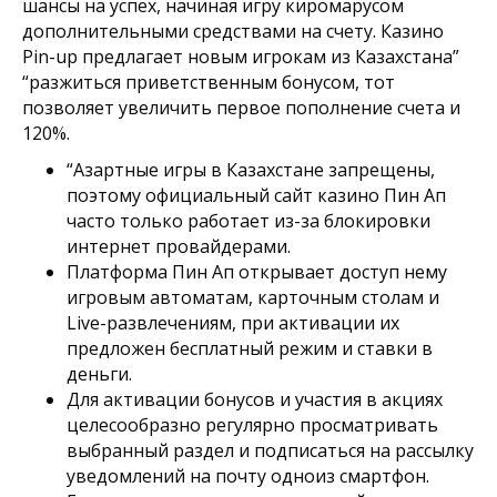
шансы на успех, начиная игру киромарусом
дополнительными средствами на счету. Казино
Pin-up предлагает новым игрокам из Казахстана”
“разжиться приветственным бонусом, тот
позволяет увеличить первое пополнение счета и
120%.
“Азартные игры в Казахстане запрещены,
поэтому официальный сайт казино Пин Ап
часто только работает из-за блокировки
интернет провайдерами.
Платформа Пин Ап открывает доступ нему
игровым автоматам, карточным столам и
Live-развлечениям, при активации их
предложен бесплатный режим и ставки в
деньги.
Для активации бонусов и участия в акциях
целесообразно регулярно просматривать
выбранный раздел и подписаться на рассылку
уведомлений на почту одноиз смартфон.