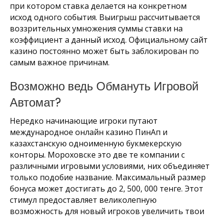
при котором ставка делается на конкретном
исход одного события. Выигрыш рассчитывается
воззрительных умножения суммы ставки на
коэффициент а данный исход. Официальному сайт
казино постоянно может быть заблокирован по
самым важное причинам.
Возможно ведь Обмануть Игровой
Автомат?
Нередко начинающие игроки путают
международное онлайн казино ПинАп и
казахстанскую одноименную букмекерскую
конторы. Мороховске это две те компании с
различными игровыми условиями, них объединяет
только подобие название. Максимальный размер
бонуса может достигать до 2, 500, 000 тенге. Этот
стимул предоставляет великолепную
возможность для новый игроков увеличить твои