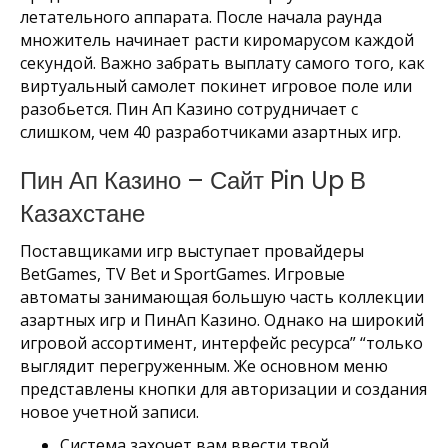
летательного аппарата. После начала раунда
множитель начинает расти киромарусом каждой
секундой. Важно забрать выплату самого того, как
виртуальный самолет покинет игровое поле или
разобьется. Пин Ап Казино сотрудничает с
слишком, чем 40 разработчиками азартных игр.
Пин Ап Казино – Сайт Pin Up В
Казахстане
Поставщиками игр выступает провайдеры
BetGames, TV Bet и SportGames. Игровые
автоматы занимающая большую часть коллекции
азартных игр и ПинАп Казино. Однако на широкий
игровой ассортимент, интерфейс ресурса” “только
выглядит перегруженным. Же основном меню
представлены кнопки для авторизации и создания
новое учетной записи.
Система захочет вам ввести твой