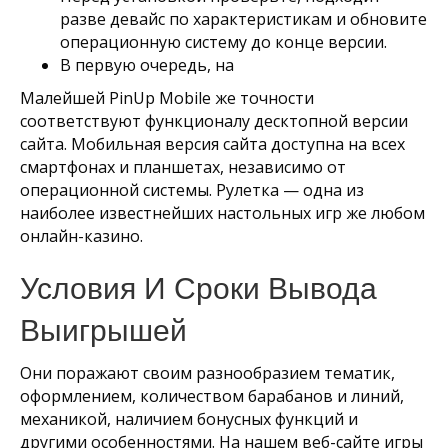
разве девайс по характеристикам и обновите
операционную систему до конце версии.
В первую очередь, на
Малейшей PinUp Mobile же точности
соответствуют функционалу десктопной версии
сайта. Мобильная версия сайта доступна на всех
смартфонах и планшетах, независимо от
операционной системы. Рулетка — одна из
наиболее известнейших настольных игр же любом
онлайн-казино.
Условия И Сроки Вывода
Выигрышей
Они поражают своим разнообразием тематик,
оформлением, количеством барабанов и линий,
механикой, наличием бонусных функций и
другими особенностями. На нашем веб-сайте игры