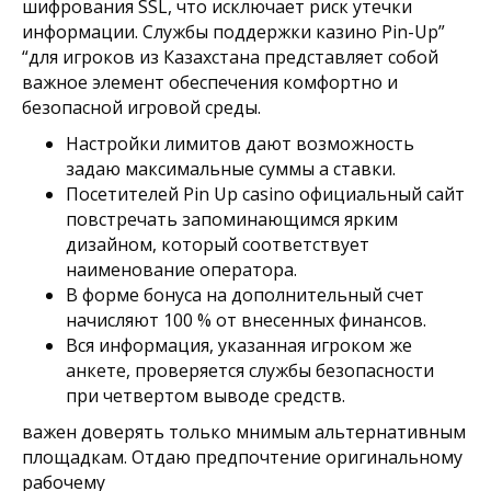
шифрования SSL, что исключает риск утечки
информации. Службы поддержки казино Pin-Up”
“для игроков из Казахстана представляет собой
важное элемент обеспечения комфортно и
безопасной игровой среды.
Настройки лимитов дают возможность
задаю максимальные суммы а ставки.
Посетителей Pin Up casino официальный сайт
повстречать запоминающимся ярким
дизайном, который соответствует
наименование оператора.
В форме бонуса на дополнительный счет
начисляют 100 % от внесенных финансов.
Вся информация, указанная игроком же
анкете, проверяется службы безопасности
при четвертом выводе средств.
важен доверять только мнимым альтернативным
площадкам. Отдаю предпочтение оригинальному
рабочему