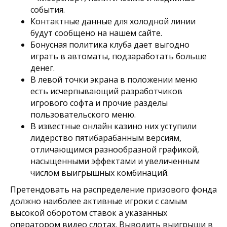
события.
Контактные данные для холодной линии
будут сообщено на нашем сайте.
Бонусная политика клуба дает выгодно
играть в автоматы, подзаработать больше
денег.
В левой точки экрана в положении меню
есть исчерпывающий разработчиков
игрового софта и прочие разделы
пользовательского меню.
В известные онлайн казино них уступили
лидерство пятибарабанным версиям,
отличающимся разнообразной графикой,
насыщенными эффектами и увеличенным
числом выигрышных комбинаций.
Претендовать на распределение призового фонда
должно наиболее активные игроки с самым
высокой оборотом ставок а указанных
оператором видео слотах. Выводить выигрыши в