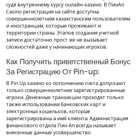
судя внутреннему курсу онлайн-казино. В ПинАп
Casino регистрация на сайте доступна
совершеннолетним казахстанским пользователям
и иностранцам, которые проживают и
территории страны. Этапов создания учетной
записи достаточно прост же не вызывает
сложностей даже у начинающих игроков.
Как Получить приветственный Бонус
За Регистрацию От Pin-up:
В Pin Up казино ко пополнению счета допускают
только совершеннолетние зарегистрированные
игроки. Денежные транзакции проходят только
также использовании банковских карт и
электронных кошельков, которые
зарегистрированы а имя клиента. Администрация
финансового отдела Пин Ап всегда называет
внесенные данные усовершенство