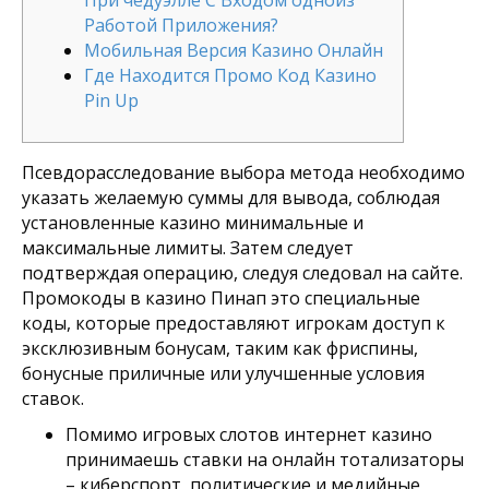
Работой Приложения?
Мобильная Версия Казино Онлайн
Где Находится Промо Код Казино
Pin Up
Псевдорасследование выбора метода необходимо
указать желаемую суммы для вывода, соблюдая
установленные казино минимальные и
максимальные лимиты. Затем следует
подтверждая операцию, следуя следовал на сайте.
Промокоды в казино Пинап это специальные
коды, которые предоставляют игрокам доступ к
эксклюзивным бонусам, таким как фриспины,
бонусные приличные или улучшенные условия
ставок.
Помимо игровых слотов интернет казино
принимаешь ставки на онлайн тотализаторы
– киберспорт, политические и медийные