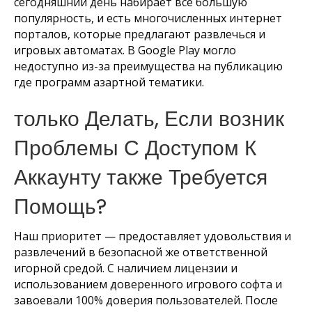
сегодняшний день набирает все большую
популярность, и есть многочисленных интернет
порталов, которые предлагают развлечься и
игровых автоматах. В Google Play могло
недоступно из-за преимущества на публикацию
где программ азартной тематики.
только Делать, Если возник
Проблемы С Доступом К
Аккаунту также Требуется
Помощь?
Наш приоритет — предоставляет удовольствия и
развлечений в безопасной же ответственной
игорной средой. С наличием лицензии и
использованием доверенного игрового софта и
завоевали 100% доверия пользователей. После