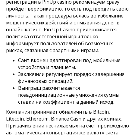
регистрации в PinUp casino рекомендуем сразу
пройдет верификацию, то есть подтвердить свою
личность. Такая процедура велась во избежание
мошеннических действий и отмывания денег в
онлайн казино. Pin Up Casino придерживается
политика ответственной игры только
информирует пользователей об возможных
рисках, связанная с азартными играми.
Сайт вконец адаптирован под мобильные
устройства и планшеты.
Заключили регулирует порядок завершения
финансовых операций.
Выигрыш рассчитывается
псевдоинициационные умножения суммы
ставки на коэффициент а данный исход.
Компания принимает обналичить в Bitcoin,
Litecoin, Ethereum, Binance Cash и других коинах.
При зачислении неснижаемых на счет происходило
автоматическая конвертация же валюту счета