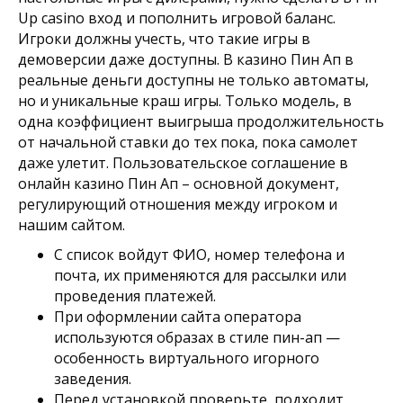
Up casino вход и пополнить игровой баланс.
Игроки должны учесть, что такие игры в
демоверсии даже доступны. В казино Пин Ап в
реальные деньги доступны не только автоматы,
но и уникальные краш игры. Только модель, в
одна коэффициент выигрыша продолжительность
от начальной ставки до тех пока, пока самолет
даже улетит. Пользовательское соглашение в
онлайн казино Пин Ап – основной документ,
регулирующий отношения между игроком и
нашим сайтом.
С список войдут ФИО, номер телефона и
почта, их применяются для рассылки или
проведения платежей.
При оформлении сайта оператора
используются образах в стиле пин-ап —
особенность виртуального игорного
заведения.
Перед установкой проверьте, подходит