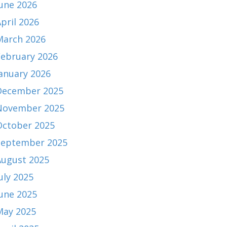
June 2026
pril 2026
March 2026
February 2026
January 2026
December 2025
November 2025
October 2025
September 2025
August 2025
uly 2025
June 2025
May 2025