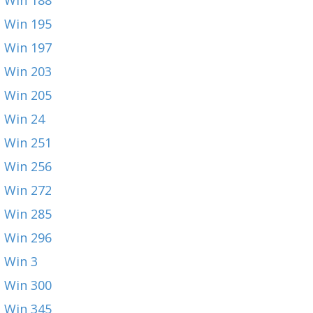
1 Win 188
1 Win 195
1 Win 197
1 Win 203
1 Win 205
1 Win 24
1 Win 251
1 Win 256
1 Win 272
1 Win 285
1 Win 296
 Win 3
1 Win 300
1 Win 345