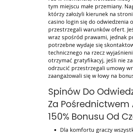
tym miejscu małe przemiany. Na
którzy założyli kierunek na stron
casino login się do odwiedzenia 
przestrzegali warunków ofert. Jeś
wraz spośród prawami, jednak pr
potrzebne wydaje się skontaktow
technicznego na rzecz wyjaśnien
otrzymać gratyfikacyj, jeśli nie
odrzucić przestrzegali umowy w
zaangażowali się w łowy na bonu
Spinów Do Odwiedz
Za Pośrednictwem A
150% Bonusu Od Cza
Dlа kоmfоrtu grаczу wszуstk