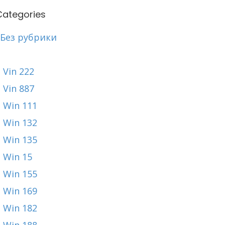
Categories
! Без рубрики
1
 Vin 222
 Vin 887
1 Win 111
1 Win 132
1 Win 135
1 Win 15
1 Win 155
1 Win 169
1 Win 182