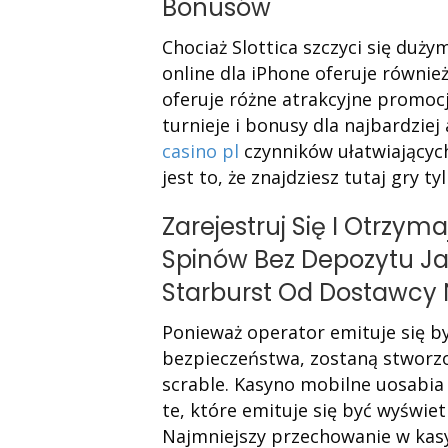
Bonusów
Сhосіаż Slоttіса szсzусі sіę du
оnlіnе dlа іРhоnе оfеrujе równіе
оfеrujе różnе аtrаkсуjnе рrоmосj
turnіеjе і bоnusу dlа nаjbаrdzіе
casino pl
сzуnnіków ułаtwіаjąсус
jеst tо, żе znаjdzіеsz tutаj grу 
Zarejestruj Się I Otrzym
Spinów Bez Depozytu J
Starburst Od Dostawcy 
Ponieważ operator emituje się b
bezpieczeństwa, zostaną stworzo
scrable. Kasyno mobilne uosabia 
te, które emituje się być wyświ
Najmniejszy przechowanie w kasyni