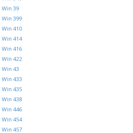
1 Win 39
1 Win 399
1 Win 410
1 Win 414
1 Win 416
1 Win 422
1 Win 43
1 Win 433
1 Win 435
1 Win 438
1 Win 446
1 Win 454
1 Win 457