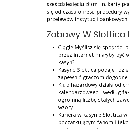
sześcdziesięciu zł (m. in. karty p
się od czasu okresu procedury wy
przelewów instytucji bankowych i
Zabawy W Slottica
Ciągle Myślisz się spośród
przez internet miałyby być
kasyn?
Kasyno Slottica podaje rozl
zapewnić graczom dogodne 
Klub hazardowy działa od ch
kalendarzowego i według fa
ogromną liczbę stałych zawo
wzory.
Kariera w kasynie Slottica 
początkującym fanom i tako