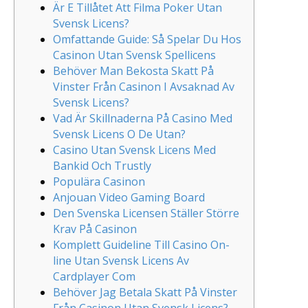
Är E Tillåtet Att Filma Poker Utan
Svensk Licens?
Omfattande Guide: Så Spelar Du Hos
Casinon Utan Svensk Spellicens
Behöver Man Bekosta Skatt På
Vinster Från Casinon I Avsaknad Av
Svensk Licens?
Vad Är Skillnaderna På Casino Med
Svensk Licens O De Utan?
Casino Utan Svensk Licens Med
Bankid Och Trustly
Populära Casinon
Anjouan Video Gaming Board
Den Svenska Licensen Ställer Större
Krav På Casinon
Komplett Guideline Till Casino On-
line Utan Svensk Licens Av
Cardplayer Com
Behöver Jag Betala Skatt På Vinster
Från Casinon Utan Svensk Licens?