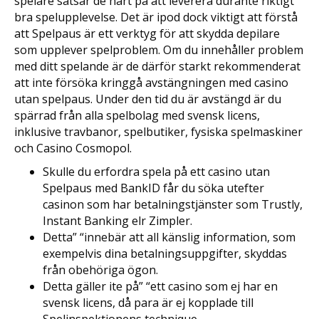
spelare satsar de hårt på att leverera durante riktigt
bra spelupplevelse. Det är ipod dock viktigt att förstå
att Spelpaus är ett verktyg för att skydda depilare
som upplever spelproblem. Om du innehåller problem
med ditt spelande är de därför starkt rekommenderat
att inte försöka kringgå avstängningen med casino
utan spelpaus. Under den tid du är avstängd är du
spärrad från alla spelbolag med svensk licens,
inklusive travbanor, spelbutiker, fysiska spelmaskiner
och Casino Cosmopol.
Skulle du erfordra spela på ett casino utan
Spelpaus med BankID får du söka utefter
casinon som har betalningstjänster som Trustly,
Instant Banking elr Zimpler.
Detta” “innebär att all känslig information, som
exempelvis dina betalningsuppgifter, skyddas
från obehöriga ögon.
Detta gäller ite på” “ett casino som ej har en
svensk licens, då para är ej kopplade till
Spelinspektionens technique.