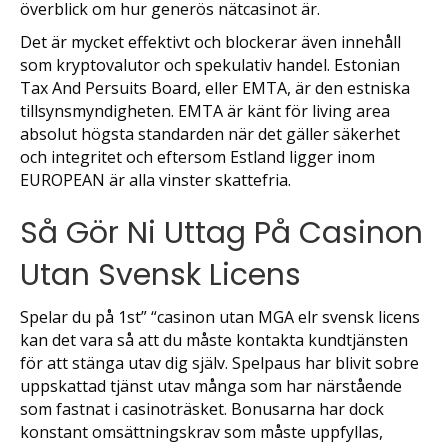
överblick om hur generös nätcasinot är.
Det är mycket effektivt och blockerar även innehåll
som kryptovalutor och spekulativ handel. Estonian
Tax And Persuits Board, eller EMTA, är den estniska
tillsynsmyndigheten. EMTA är känt för living area
absolut högsta standarden när det gäller säkerhet
och integritet och eftersom Estland ligger inom
EUROPEAN är alla vinster skattefria.
Så Gör Ni Uttag På Casinon
Utan Svensk Licens
Spelar du på 1st” “casinon utan MGA elr svensk licens
kan det vara så att du måste kontakta kundtjänsten
för att stänga utav dig själv. Spelpaus har blivit sobre
uppskattad tjänst utav många som har närstående
som fastnat i casinoträsket. Bonusarna har dock
konstant omsättningskrav som måste uppfyllas,