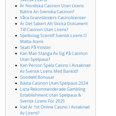
Är Nordiska Casinon Utan Licens
Bättre Än Svenska Casinon?
Våra Grannländers Casinolicenser
Är Det Säkert Att Skicka Dokument
Till Casinon Utan Licens?
Spelbolag Scientif Svensk Licens O
Malta-licens
Skatt På Vinster
Kan Man Stänga Av Sig På Casinon
Utan Spelpaus?
Kan Person Spela Casino I Avsaknad
Av Svensk Licens Med Bankid?
Goodwill Bonusar
Bästa Casinon Utan Spelpaus 2024
Lista Rekommenderade Gambling
Establishment Utan Spelpaus &
Svensk Licens För 2025
Vad Är 1st Online Casino I Avsaknad
Av Licens?