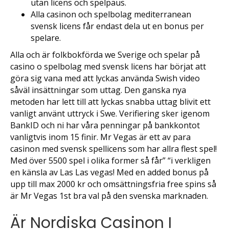
utan licens och spelpaus.
Alla casinon och spelbolag mediterranean
svensk licens får endast dela ut en bonus per
spelare.
Alla och är folkbokförda we Sverige och spelar på
casino o spelbolag med svensk licens har börjat att
göra sig vana med att lyckas använda Swish video
såväl insättningar som uttag. Den ganska nya
metoden har lett till att lyckas snabba uttag blivit ett
vanligt använt uttryck i Swe. Verifiering sker igenom
BankID och ni har våra penningar på bankkontot
vanligtvis inom 15 finir. Mr Vegas är ett av para
casinon med svensk spellicens som har allra flest spel!
Med över 5500 spel i olika former så får” “i verkligen
en känsla av Las Las vegas! Med en added bonus på
upp till max 2000 kr och omsättningsfria free spins så
är Mr Vegas 1st bra val på den svenska marknaden.
Är Nordiska Casinon I