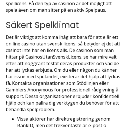
spellicens. På den typ av casinon är det möjligt att
spela även om man sitter på en aktiv Spelpaus.
Säkert Spelklimat
Det är viktigt att komma ihåg att bara för att e är ett
on line casino utan svensk licens, så betyder ej det att
casinot inte har en licens alls. De casinon som man
hittar på CasinosUtanSvenskLicens. se har mire valt
efter att noggrant testat deras produkter och vad de
har att lyckas erbjuda. Om du eller någon du känner
har issue med spelandet, existerar det hjälp att lyckas
få. Kontakta organisationer som Stödlinjen eller
Gamblers Anonymous för professionell rådgivning å
support. Dessa organisationer erbjuder konfidentiell
hjälp och kan pallra dig verktygen du behöver för att
behandla spelproblem.
Vissa aktörer har direktregistrering genom
BankID, men det frekventaste är e-post o