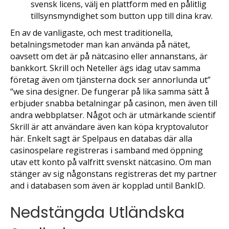
svensk licens, välj en plattform med en pålitlig
tillsynsmyndighet som button upp till dina krav.
En av de vanligaste, och mest traditionella,
betalningsmetoder man kan använda på nätet,
oavsett om det är på nätcasino eller annanstans, är
bankkort. Skrill och Neteller ägs idag utav samma
företag även om tjänsterna dock ser annorlunda ut”
“we sina designer. De fungerar på lika samma sätt å
erbjuder snabba betalningar på casinon, men även till
andra webbplatser. Något och är utmärkande scientif
Skrill är att användare även kan köpa kryptovalutor
här. Enkelt sagt är Spelpaus en databas där alla
casinospelare registreras i samband med öppning
utav ett konto på valfritt svenskt nätcasino. Om man
stänger av sig någonstans registreras det my partner
and i databasen som även är kopplad until BankID.
Nedstängda Utländska