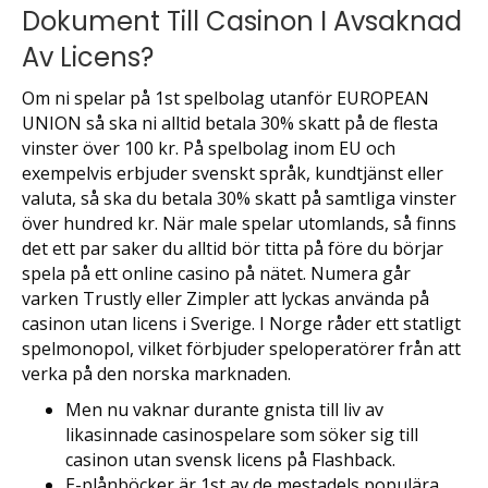
Dokument Till Casinon I Avsaknad
Av Licens?
Om ni spelar på 1st spelbolag utanför EUROPEAN
UNION så ska ni alltid betala 30% skatt på de flesta
vinster över 100 kr. På spelbolag inom EU och
exempelvis erbjuder svenskt språk, kundtjänst eller
valuta, så ska du betala 30% skatt på samtliga vinster
över hundred kr. När male spelar utomlands, så finns
det ett par saker du alltid bör titta på före du börjar
spela på ett online casino på nätet. Numera går
varken Trustly eller Zimpler att lyckas använda på
casinon utan licens i Sverige. I Norge råder ett statligt
spelmonopol, vilket förbjuder speloperatörer från att
verka på den norska marknaden.
Men nu vaknar durante gnista till liv av
likasinnade casinospelare som söker sig till
casinon utan svensk licens på Flashback.
E-plånböcker är 1st av de mestadels populära