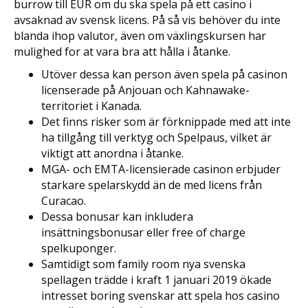
burrow till EUR om du ska spela på ett casino i
avsaknad av svensk licens. På så vis behöver du inte
blanda ihop valutor, även om växlingskursen har
mulighed for at vara bra att hålla i åtanke.
Utöver dessa kan person även spela på casinon
licenserade på Anjouan och Kahnawake-
territoriet i Kanada.
Det finns risker som är förknippade med att inte
ha tillgång till verktyg och Spelpaus, vilket är
viktigt att anordna i åtanke.
MGA- och EMTA-licensierade casinon erbjuder
starkare spelarskydd än de med licens från
Curacao.
Dessa bonusar kan inkludera
insättningsbonusar eller free of charge
spelkuponger.
Samtidigt som family room nya svenska
spellagen trädde i kraft 1 januari 2019 ökade
intresset boring svenskar att spela hos casino