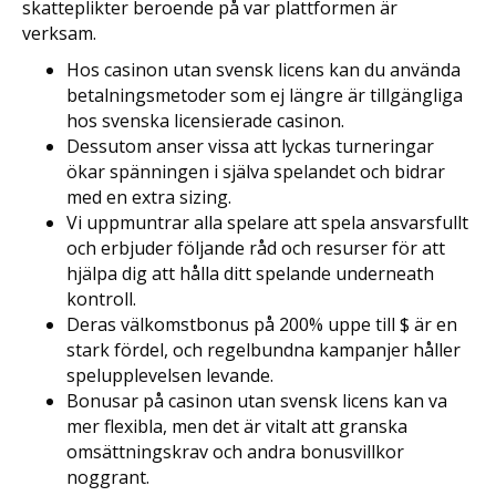
skatteplikter beroende på var plattformen är
verksam.
Hos casinon utan svensk licens kan du använda
betalningsmetoder som ej längre är tillgängliga
hos svenska licensierade casinon.
Dessutom anser vissa att lyckas turneringar
ökar spänningen i själva spelandet och bidrar
med en extra sizing.
Vi uppmuntrar alla spelare att spela ansvarsfullt
och erbjuder följande råd och resurser för att
hjälpa dig att hålla ditt spelande underneath
kontroll.
Deras välkomstbonus på 200% uppe till $ är en
stark fördel, och regelbundna kampanjer håller
spelupplevelsen levande.
Bonusar på casinon utan svensk licens kan va
mer flexibla, men det är vitalt att granska
omsättningskrav och andra bonusvillkor
noggrant.