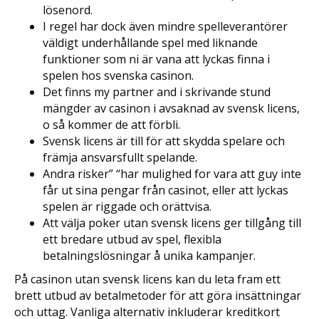
lösenord.
I regel har dock även mindre spelleverantörer
väldigt underhållande spel med liknande
funktioner som ni är vana att lyckas finna i
spelen hos svenska casinon.
Det finns my partner and i skrivande stund
mängder av casinon i avsaknad av svensk licens,
o så kommer de att förbli.
Svensk licens är till för att skydda spelare och
främja ansvarsfullt spelande.
Andra risker” “har mulighed for vara att guy inte
får ut sina pengar från casinot, eller att lyckas
spelen är riggade och orättvisa.
Att välja poker utan svensk licens ger tillgång till
ett bredare utbud av spel, flexibla
betalningslösningar å unika kampanjer.
På casinon utan svensk licens kan du leta fram ett
brett utbud av betalmetoder för att göra insättningar
och uttag. Vanliga alternativ inkluderar kreditkort