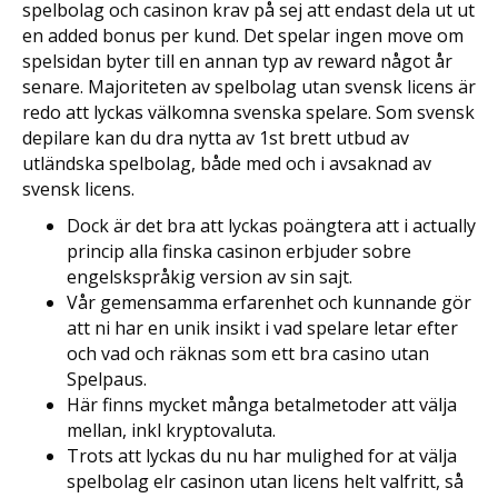
spelbolag och casinon krav på sej att endast dela ut ut
en added bonus per kund. Det spelar ingen move om
spelsidan byter till en annan typ av reward något år
senare. Majoriteten av spelbolag utan svensk licens är
redo att lyckas välkomna svenska spelare. Som svensk
depilare kan du dra nytta av 1st brett utbud av
utländska spelbolag, både med och i avsaknad av
svensk licens.
Dock är det bra att lyckas poängtera att i actually
princip alla finska casinon erbjuder sobre
engelskspråkig version av sin sajt.
Vår gemensamma erfarenhet och kunnande gör
att ni har en unik insikt i vad spelare letar efter
och vad och räknas som ett bra casino utan
Spelpaus.
Här finns mycket många betalmetoder att välja
mellan, inkl kryptovaluta.
Trots att lyckas du nu har mulighed for at välja
spelbolag elr casinon utan licens helt valfritt, så