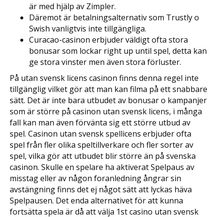
är med hjälp av Zimpler.
Däremot är betalningsalternativ som Trustly o
Swish vanligtvis inte tillgängliga.
Curacao-casinon erbjuder väldigt ofta stora
bonusar som lockar right up until spel, detta kan
ge stora vinster men även stora förluster.
På utan svensk licens casinon finns denna regel inte
tillgänglig vilket gör att man kan filma på ett snabbare
sätt. Det är inte bara utbudet av bonusar o kampanjer
som är större på casinon utan svensk licens, i många
fall kan man även förvänta sig ett större utbud av
spel. Casinon utan svensk spellicens erbjuder ofta
spel från fler olika speltillverkare och fler sorter av
spel, vilka gör att utbudet blir större än på svenska
casinon. Skulle en spelare ha aktiverat Spelpaus av
misstag eller av någon foranledning ångrar sin
avstängning finns det ej något sätt att lyckas häva
Spelpausen. Det enda alternativet för att kunna
fortsätta spela är då att välja 1st casino utan svensk