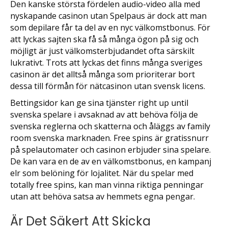
Den kanske största fördelen audio-video alla med
nyskapande casinon utan Spelpaus är dock att man
som depilare får ta del av en nyc välkomstbonus. För
att lyckas sajten ska få så många ögon på sig och
möjligt är just välkomsterbjudandet ofta särskilt
lukrativt. Trots att lyckas det finns många sveriges
casinon är det alltså många som prioriterar bort
dessa till förmån för nätcasinon utan svensk licens.
Bettingsidor kan ge sina tjänster right up until
svenska spelare i avsaknad av att behöva följa de
svenska reglerna och skatterna och åläggs av family
room svenska marknaden. Free spins är gratissnurr
på spelautomater och casinon erbjuder sina spelare.
De kan vara en de av en välkomstbonus, en kampanj
elr som belöning för lojalitet. När du spelar med
totally free spins, kan man vinna riktiga penningar
utan att behöva satsa av hemmets egna pengar.
Är Det Säkert Att Skicka