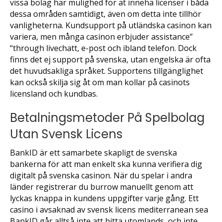
vissa bolag har mulighed for at inneha licenser i båda
dessa områden samtidigt, även om detta inte tillhör
vanligheterna. Kundsupport på utländska casinon kan
variera, men många casinon erbjuder assistance”
“through livechatt, e-post och ibland telefon. Dock
finns det ej support på svenska, utan engelska är ofta
det huvudsakliga språket. Supportens tillgänglighet
kan också skilja sig åt om man kollar på casinots
licensland och kundbas.
Betalningsmetoder På Spelbolag
Utan Svensk Licens
BankID är ett samarbete skapligt de svenska
bankerna för att man enkelt ska kunna verifiera dig
digitalt på svenska casinon. När du spelar i andra
länder registrerar du burrow manuellt genom att
lyckas knappa in kundens uppgifter varje gång. Ett
casino i avsaknad av svensk licens mediterranean sea
BankID går alltså inte att hitta utomlands, och inte