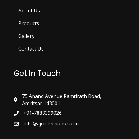
About Us
Products
Gallery
Contact Us
Get In Touch
75 Anand Avenue Ramtirath Road,
Amritsar 143001
+91-7888399026
info@ajcinternational.in