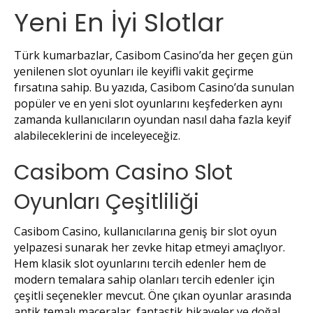
Yeni En İyi Slotlar
Türk kumarbazlar, Casibom Casino’da her geçen gün
yenilenen slot oyunları ile keyifli vakit geçirme
fırsatına sahip. Bu yazıda, Casibom Casino’da sunulan
popüler ve en yeni slot oyunlarını keşfederken aynı
zamanda kullanıcıların oyundan nasıl daha fazla keyif
alabileceklerini de inceleyeceğiz.
Casibom Casino Slot
Oyunları Çeşitliliği
Casibom Casino, kullanıcılarına geniş bir slot oyun
yelpazesi sunarak her zevke hitap etmeyi amaçlıyor.
Hem klasik slot oyunlarını tercih edenler hem de
modern temalara sahip olanları tercih edenler için
çeşitli seçenekler mevcut. Öne çıkan oyunlar arasında
antik temalı maceralar, fantastik hikayeler ve doğal