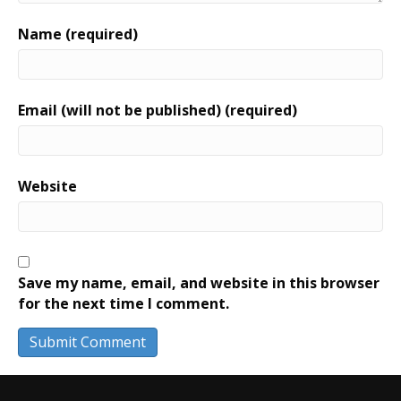
Name (required)
Email (will not be published) (required)
Website
Save my name, email, and website in this browser
for the next time I comment.