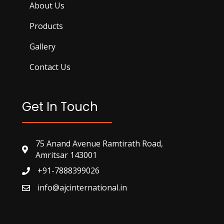
About Us
Products
Gallery
Contact Us
Get In Touch
75 Anand Avenue Ramtirath Road,
Amritsar 143001
+91-7888399026
info@ajcinternational.in