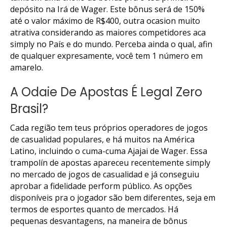
depósito na Irá de Wager. Este bônus será de 150%
até o valor máximo de R$400, outra ocasion muito
atrativa considerando as maiores competidores aca
simply no País e do mundo. Perceba ainda o qual, afin
de qualquer expresamente, você tem 1 número em
amarelo.
A Odaie De Apostas É Legal Zero
Brasil?
Cada região tem teus próprios operadores de jogos
de casualidad populares, e há muitos na América
Latino, incluindo o cuma-cuma Ajajai de Wager. Essa
trampolín de apostas apareceu recentemente simply
no mercado de jogos de casualidad e já conseguiu
aprobar a fidelidade perform público. As opções
disponíveis pra o jogador são bem diferentes, seja em
termos de esportes quanto de mercados. Há
pequenas desvantagens, na maneira de bônus