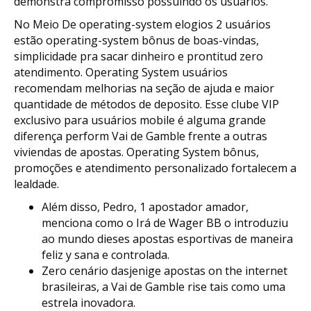
demonstra compromisso possuindo os usuários.
No Meio De operating-system elogios 2 usuários
estão operating-system bônus de boas-vindas,
simplicidade pra sacar dinheiro e prontitud zero
atendimento. Operating System usuários
recomendam melhorias na seção de ajuda e maior
quantidade de métodos de deposito. Esse clube VIP
exclusivo para usuários mobile é alguma grande
diferença perform Vai de Gamble frente a outras
viviendas de apostas. Operating System bônus,
promoções e atendimento personalizado fortalecem a
lealdade.
Além disso, Pedro, 1 apostador amador,
menciona como o Irá de Wager BB o introduziu
ao mundo dieses apostas esportivas de maneira
feliz y sana e controlada.
Zero cenário dasjenige apostas on the internet
brasileiras, a Vai de Gamble rise tais como uma
estrela inovadora.