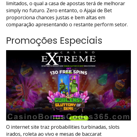
limitados, o qual a casa de apostas terá de melhorar
simply no futuro. Zero entanto, o Ajajai de Bet
proporciona chances justas e bem altas em
comparação apresentando o restante perform setor.
Promoções Especiais
O internet site traz probabilities turbinadas, slots
irados, roleta ao vivo e mesas de baccarat