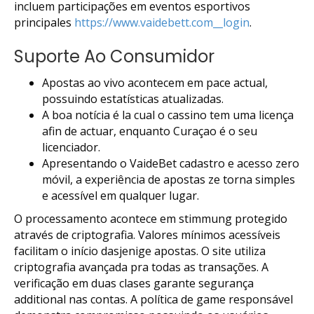
incluem participações em eventos esportivos
principales
https://www.vaidebett.com__login
.
Suporte Ao Consumidor
Apostas ao vivo acontecem em pace actual,
possuindo estatísticas atualizadas.
A boa notícia é la cual o cassino tem uma licença
afin de actuar, enquanto Curaçao é o seu
licenciador.
Apresentando o VaideBet cadastro e acesso zero
móvil, a experiência de apostas ze torna simples
e acessível em qualquer lugar.
O processamento acontece em stimmung protegido
através de criptografia. Valores mínimos acessíveis
facilitam o início dasjenige apostas. O site utiliza
criptografia avançada pra todas as transações. A
verificação em duas clases garante segurança
additional nas contas. A política de game responsável