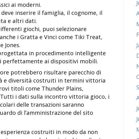
ssici ai moderni.
ve inserire il famiglia, il cognome, il
A
a e altri dati.
ifferenti giochi, puoi selezionare
, anche i Gratta e Vinci come Tiki Treat,
e Jones.
 progettata in procedimento intelligente
i perfettamente ai dispositivi mobili.
tore potrebbero risultare parecchio di
e diversità costruiti in termini vittoria
 trovi titoli come Thunder Plains,
tti i dati sulla incontro vittoria gioco, i
icolari delle transazioni saranno
J
uardo di l’amministrazione del sito
esperienza costruiti in modo da non