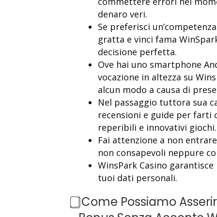
commettere errori nel mome
denaro veri.
Se preferisci un’competenza
gratta e vinci fama WinSpark
decisione perfetta.
Ove hai uno smartphone Andr
vocazione in altezza su Wins
alcun modo a causa di prese
Nel passaggio tuttora sua c
recensioni e guide per farti
reperibili e innovativi giochi.
Fai attenzione a non entrare 
non consapevoli neppure cond
WinsPark Casino garantisce l
tuoi dati personali.
⃣ Come Possiamo Asserire