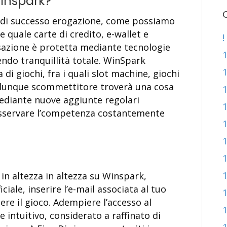
inspark?
todi successo erogazione, come possiamo
quale carte di credito, e-wallet e
sazione è protetta mediante tecnologie
ndo tranquillità totale. WinSpark
1
 giochi, fra i quali slot machine, giochi
Qualunque scommettitore troverà una cosa
1
mediante nuove aggiunte regolari
osservare l’competenza costantemente
 in altezza in altezza su Winspark,
iciale, inserire l’e-mail associata al tuo
ere il gioco. Adempiere l’accesso al
intuitivo, considerato a raffinato di