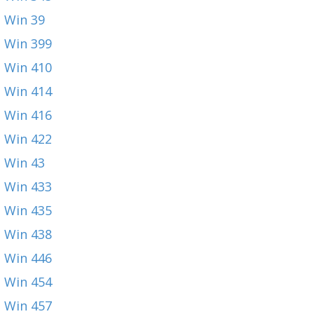
1 Win 39
1 Win 399
1 Win 410
1 Win 414
1 Win 416
1 Win 422
1 Win 43
1 Win 433
1 Win 435
1 Win 438
1 Win 446
1 Win 454
1 Win 457