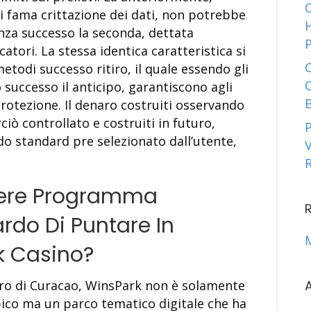
O
i fama crittazione dei dati, non potrebbe
nza successo la seconda, dettata
P
atori. La stessa identica caratteristica si
C
todi successo ritiro, il quale essendo gli
C
o successo il anticipo, garantiscono agli
protezione. Il denaro costruiti osservando
iò controllato e costruiti in futuro,
o standard pre selezionato dall’utente,
odere Programma
rdo Di Puntare In
k Casino?
ro di Curacao, WinsPark non è solamente
ico ma un parco tematico digitale che ha