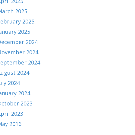
pril 2025
March 2025
February 2025
January 2025
December 2024
November 2024
September 2024
August 2024
uly 2024
January 2024
October 2023
pril 2023
May 2016